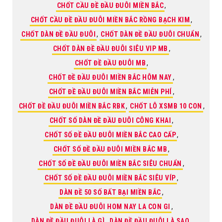
CHỐT CẦU ĐỀ ĐẦU ĐUÔI MIỀN BẮC
,
CHỐT CẦU ĐỀ ĐẦU ĐUÔI MIỀN BẮC RỒNG BẠCH KIM
,
CHỐT DÀN ĐỀ ĐẦU ĐUÔI
,
CHỐT DÀN ĐỀ ĐẦU ĐUÔI CHUẨN
,
CHỐT DÀN ĐỀ ĐẦU ĐUÔI SIÊU VIP MB
,
CHỐT ĐỀ ĐẦU ĐUÔI MB
,
CHỐT ĐỀ ĐẦU ĐUÔI MIỀN BẮC HÔM NAY
,
CHỐT ĐỀ ĐẦU ĐUÔI MIỀN BẮC MIỄN PHÍ
,
CHỐT ĐỀ ĐẦU ĐUÔI MIỀN BẮC RBK
,
CHỐT LÔ XSMB 10 CON
,
CHỐT SỐ DÀN ĐỀ ĐẦU ĐUÔI CÔNG KHAI
,
CHỐT SỐ ĐỀ ĐẦU ĐUÔI MIỀN BẮC CAO CẤP
,
CHỐT SỐ ĐỀ ĐẦU ĐUÔI MIỀN BẮC MB
,
CHỐT SỐ ĐỀ ĐẦU ĐUÔI MIỀN BẮC SIÊU CHUẨN
,
CHỐT SỐ ĐỀ ĐẦU ĐUÔI MIỀN BẮC SIÊU VÍP
,
DÀN ĐỀ 50 SỐ BẤT BẠI MIỀN BẮC
,
DÀN ĐỀ ĐẦU ĐUÔI HOM NAY LA CON GI
,
DÀN ĐỀ ĐẦU ĐUÔI LÀ GÌ
,
DÀN ĐỀ ĐẦU ĐUÔI LÀ SAO
,