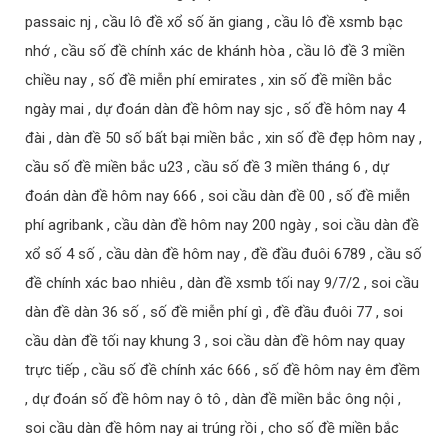
passaic nj , cầu lô đề xổ số ăn giang , cầu lô đề xsmb bạc
nhớ , cầu số đề chính xác de khánh hòa , cầu lô đề 3 miền
chiều nay , số đề miễn phí emirates , xin số đề miền bắc
ngày mai , dự đoán dàn đề hôm nay sjc , số đề hôm nay 4
đài , dàn đề 50 số bất bại miền bắc , xin số đề đẹp hôm nay ,
cầu số đề miền bắc u23 , cầu số đề 3 miền tháng 6 , dự
đoán dàn đề hôm nay 666 , soi cầu dàn đề 00 , số đề miễn
phí agribank , cầu dàn đề hôm nay 200 ngày , soi cầu dàn đề
xổ số 4 số , cầu dàn đề hôm nay , đề đầu đuôi 6789 , cầu số
đề chính xác bao nhiêu , dàn đề xsmb tối nay 9/7/2 , soi cầu
dàn đề dàn 36 số , số đề miễn phí gì , đề đầu đuôi 77 , soi
cầu dàn đề tối nay khung 3 , soi cầu dàn đề hôm nay quay
trực tiếp , cầu số đề chính xác 666 , số đề hôm nay êm đềm
, dự đoán số đề hôm nay ô tô , dàn đề miền bắc ông nội ,
soi cầu dàn đề hôm nay ai trúng rồi , cho số đề miền bắc