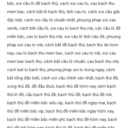
bắc, soi cầu lô đề bạch thủ, cach soi cau lo, cau bach thu
mien bac, cách bắt lô bạch thủ, tinh cau lo, cách soi cầu giải
đặc biệt, cách soi cầu lô chuẩn nhất, phuong phap soi cau
xsmb, cách bắt cầu lô, soi cau lo bach thu mb, các cầu lô đề
miền bắc, cau lo bach thu mb, soi câu lô tinh câu đê, phuong
phap soi cau lo mb, cách bắt đề bạch thủ, bach thu de hom
nay, cau lo bach thu mien bac, cach soi cau lo mb, soi cau
mien bac bach thu, cách bắt cầu lô chuẩn, cau bach thu mb,
cach bat lo bach thu, phuong phap soi lo trong ngay, cách
bắt tổng đặc biệt, cách soi cầu chính xác nhất, bạch thủ đề,
song thủ đề, đề đầu đuôi, bạch thủ đề hôm nay, xem bạch
thủ lô đề, cầu bạch thủ đề, bạch thủ đề, bạch thủ đề mb,
bạch thủ đề miền bắc siêu vip, bạch thủ đề ngày mai, bạch
thủ đề miền bắc vip, bạch thủ đề miền bắc ngày hôm nay,
bạch thủ đề miền bắc miễn phí, bạch thủ đề hôm nay, bạch
thủ đề mb hôm nay, bạch thủ lô đề, bạch thủ đề miền bắc,