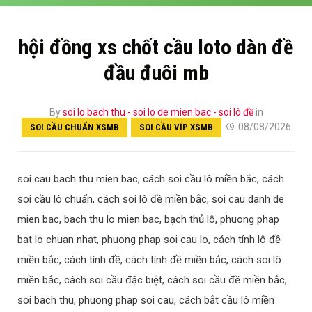
hội đồng xs chốt cầu loto dàn đề
đầu đuôi mb
By
soi lo bach thu - soi lo de mien bac - soi lô đề
in
08/08/2026
SOI CẦU CHUẨN XSMB
SOI CẦU VÍP XSMB
soi cau bach thu mien bac, cách soi cầu lô miền bắc, cách
soi cầu lô chuẩn, cách soi lô đề miền bắc, soi cau danh de
mien bac, bach thu lo mien bac, bạch thủ lô, phuong phap
bat lo chuan nhat, phuong phap soi cau lo, cách tính lô đề
miền bắc, cách tính đề, cách tính đề miền bắc, cách soi lô
miền bắc, cách soi cầu đặc biệt, cách soi cầu đề miền bắc,
soi bach thu, phuong phap soi cau, cách bắt cầu lô miền