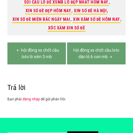
SOI CẦU LÔ ĐỀ XSMB LÔ ĐẸP NHẤT HÔM NAY
,
XIN SỐ ĐỀ ĐẸP HÔM NAY
,
XIN SỐ ĐỀ HÀ NỘI
,
XIN SỐ ĐỀ MIỀN BẮC NGÀY MAI
,
XIN XĂM SỐ ĐỀ HÔM NAY
,
XÓC XĂM XIN SỐ ĐỀ
Điều
hội đồng xs chốt cầu
hội đồng xs chốt cầu loto
hướng
loto lô xiên 3 mb
dàn lô 6 con mb
bài
viết
Trả lời
Bạn phải
đăng nhập
để gửi phản hồi.