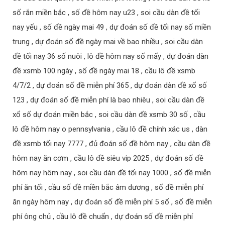
số rắn miền bắc , số đề hôm nay u23 , soi cầu dàn đề tối
nay yếu , số đề ngày mai 49 , dự đoán số đề tối nay số miền
trung , dự đoán số đề ngày mai về bao nhiều , soi cầu dàn
đề tối nay 36 số nuôi , lô đề hôm nay số mấy , dự đoán dàn
đề xsmb 100 ngày , số đề ngày mai 18 , cầu lô đề xsmb
4/7/2 , dự đoán số đề miễn phí 365 , dự đoán dàn đề xổ số
123 , dự đoán số đề miễn phí là bao nhiêu , soi cầu dàn đề
xổ số dự đoán miền bắc , soi cầu dàn đề xsmb 30 số , cầu
lô đề hôm nay o pennsylvania , cầu lô đề chính xác us , dàn
đề xsmb tối nay 7777 , đủ đoán số đề hôm nay , cầu dàn đề
hôm nay ăn cơm , cầu lô đề siêu vip 2025 , dự đoán số đề
hôm nay hôm nay , soi cầu dàn đề tối nay 1000 , số đề miễn
phí ăn tối , cầu số đề miền bắc âm dương , số đề miễn phí
ăn ngày hôm nay , dự đoán số đề miễn phí 5 số , số đề miễn
phí ông chủ , cầu lô đề chuẩn , dự đoán số đề miễn phí