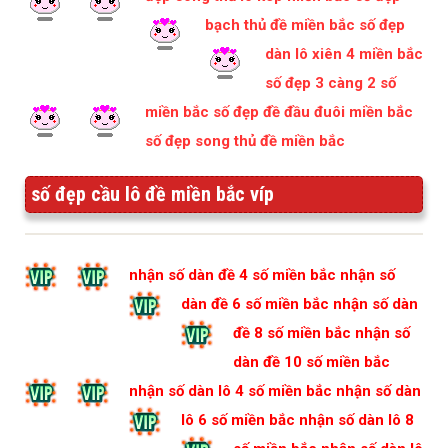
bạch thủ đề miền bắc
số đẹp
dàn lô xiên 4 miền bắc
số đẹp 3 càng 2 số
miền bắc
số đẹp đề đầu đuôi miền bắc
số đẹp song thủ đề miền bắc
số đẹp cầu lô đề miền bắc víp
nhận số dàn đề 4 số miền bắc
nhận số
dàn đề 6 số miền bắc
nhận số dàn
đề 8 số miền bắc
nhận số
dàn đề 10 số miền bắc
nhận số dàn lô 4 số miền bắc
nhận số dàn
lô 6 số miền bắc
nhận số dàn lô 8