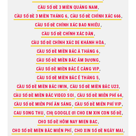
CẦU SỐ ĐỀ 3 MIỀN QUẢNG NAM
,
CẦU SỐ ĐỀ 3 MIỀN THÁNG 6
,
CẦU SỐ ĐỀ CHÍNH XÁC 666
,
CẦU SỐ ĐỀ CHÍNH XÁC BAO NHIÊU
,
CẦU SỐ ĐỀ CHÍNH XÁC DÀN
,
CẦU SỐ ĐỀ CHÍNH XÁC DE KHÁNH HÒA
,
CẦU SỐ ĐỀ MIỀN BẮC Ă THÁNG 6
,
CẦU SỐ ĐỀ MIỀN BẮC ÂM DƯƠNG
,
CẦU SỐ ĐỀ MIỀN BẮC Ê CÀNG VIP
,
CẦU SỐ ĐỀ MIỀN BẮC Ê THÁNG 5
,
CẦU SỐ ĐỀ MIỀN BẮC IWIN
,
CẦU SỐ ĐỀ MIỀN BẮC U23
,
CẦU SỐ ĐỀ MIỀN BẮC VIDEO SOI
,
CẦU SỐ ĐỀ MIỄN PHÍ 64
,
CẦU SỐ ĐỀ MIỄN PHÍ ĂN SÁNG
,
CẦU SỐ ĐỀ MIỄN PHÍ VIP
,
CAU SONG THU
,
CHỊ GOOGLE ƠI CHO EM XIN CON SỐ ĐỀ
,
CHO SỐ ĐỀ HÔM NAY MIEN BAC
,
CHO SỐ ĐỀ MIỀN BẮC MIỄN PHÍ
,
CHO XIN SỐ ĐỀ NGÀY MAI
,