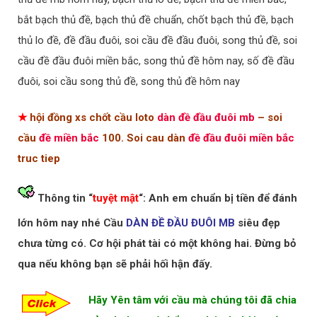
bắt bạch thủ đề, bạch thủ đề chuẩn, chốt bạch thủ đề, bạch
thủ lo đề, đề đầu đuôi, soi cầu đề đầu đuôi, song thủ đề, soi
cầu đề đầu đuôi miền bắc, song thủ đề hôm nay, số đề đầu
đuôi, soi cầu song thủ đề, song thủ đề hôm nay
★
hội đồng xs chốt cầu loto
dàn đề đầu đuôi mb
– soi
cầu
đề miền bắc
100. Soi cau dàn
đề đầu đuôi miền bắc
truc tiep
Thông tin “
tuyệt mật
“: Anh em chuẩn bị tiền để đánh
lớn hôm nay nhé Cầu
DÀN ĐỀ ĐẦU ĐUÔI MB
siêu đẹp
chưa từng có. Cơ hội phát tài có một không hai. Đừng bỏ
qua nếu không bạn sẽ phải hối hận đấy.
Hãy Yên tâm với cầu mà chúng tôi đã chia