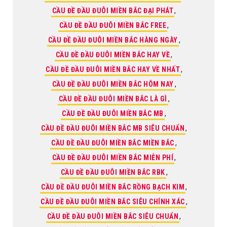
CẦU ĐỀ ĐẦU ĐUÔI MIỀN BẮC ĐẠI PHÁT
,
CẦU ĐỀ ĐẦU ĐUÔI MIỀN BẮC FREE
,
CẦU ĐỀ ĐẦU ĐUÔI MIỀN BẮC HÀNG NGÀY
,
CẦU ĐỀ ĐẦU ĐUÔI MIỀN BẮC HAY VỀ
,
CẦU ĐỀ ĐẦU ĐUÔI MIỀN BẮC HAY VỀ NHẤT
,
CẦU ĐỀ ĐẦU ĐUÔI MIỀN BẮC HÔM NAY
,
CẦU ĐỀ ĐẦU ĐUÔI MIỀN BẮC LÀ GÌ
,
CẦU ĐỀ ĐẦU ĐUÔI MIỀN BẮC MB
,
CẦU ĐỀ ĐẦU ĐUÔI MIỀN BẮC MB SIÊU CHUẨN
,
CẦU ĐỀ ĐẦU ĐUÔI MIỀN BẮC MIỀN BẮC
,
CẦU ĐỀ ĐẦU ĐUÔI MIỀN BẮC MIỄN PHÍ
,
CẦU ĐỀ ĐẦU ĐUÔI MIỀN BẮC RBK
,
CẦU ĐỀ ĐẦU ĐUÔI MIỀN BẮC RỒNG BẠCH KIM
,
CẦU ĐỀ ĐẦU ĐUÔI MIỀN BẮC SIÊU CHÍNH XÁC
,
CẦU ĐỀ ĐẦU ĐUÔI MIỀN BẮC SIÊU CHUẨN
,