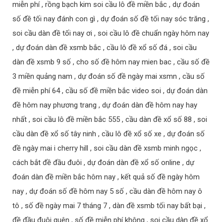
miễn phí , rồng bạch kim soi cầu lô đề miền bắc , dự đoán
số đề tối nay đánh con gì , dự đoán số đề tối nay sóc trăng ,
soi cầu dàn đề tối nay ơi , soi cầu lô đề chuẩn ngày hôm nay
, dự đoán dàn đề xsmb bắc , cầu lô đề xổ số đá , soi cầu
dàn đề xsmb 9 số , cho số đề hôm nay mien bac , cầu số đề
3 miền quảng nam , dự đoán số đề ngày mai xsmn , cầu số
đề miễn phí 64 , cầu số đề miền bắc video soi , dự đoán dàn
đề hôm nay phương trang , dự đoán dàn đề hôm nay hay
nhất , soi cầu lô đề miền bắc 555 , cầu dàn đề xổ số 88 , soi
cầu dàn đề xổ số tây ninh , cầu lô đề xổ số xe , dự đoán số
đề ngày mai i cherry hill , soi cầu dàn đề xsmb minh ngọc ,
cách bắt đề đầu đuôi , dự đoán dàn đề xổ số online , dự
đoán dàn đề miền bắc hôm nay , kết quả số đề ngày hôm
nay , dự đoán số đề hôm nay 5 số , cầu dàn đề hôm nay ô
tô , số đề ngày mai 7 tháng 7 , dàn đề xsmb tối nay bất bại ,
đề đầu đuôi quên , số đề miễn phí không , soi cầu dàn đề xổ