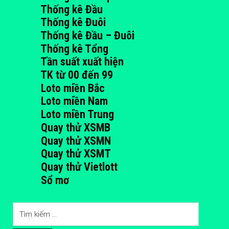
Thống kê Đầu
Thống kê Đuôi
Thống kê Đầu – Đuôi
Thống kê Tổng
Tần suất xuất hiện
TK từ 00 đến 99
Loto miền Bắc
Loto miền Nam
Loto miền Trung
Quay thử XSMB
Quay thử XSMN
Quay thử XSMT
Quay thử Vietlott
Sổ mơ
Tìm
kiếm