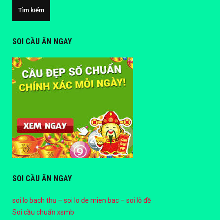
cho:
SOI CẦU ĂN NGAY
SOI CẦU ĂN NGAY
soi lo bach thu – soi lo de mien bac – soi lô đề
Soi cầu chuẩn xsmb