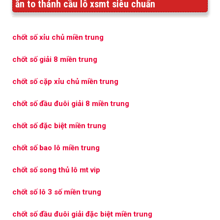
ăn to thánh cầu lô xsmt siêu chuẩn
chốt số xỉu chủ miền trung
chốt số giải 8 miền trung
chốt số cặp xỉu chủ miền trung
chốt số đầu đuôi giải 8 miền trung
chốt số đặc biệt miền trung
chốt số bao lô miền trung
chốt số song thủ lô mt vip
chốt số lô 3 số miền trung
chốt số đầu đuôi giải đặc biệt miền trung