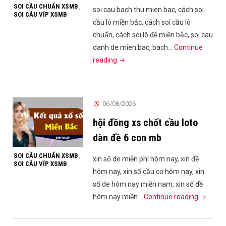
SOI CẦU CHUẨN XSMB
,
soi cau bach thu mien bac, cách soi
10
SOI CẦU VÍP XSMB
cầu lô miền bắc, cách soi cầu lô
con
chuẩn, cách soi lô đề miền bắc, soi cau
mb"
danh de mien bac, bach…
Continue
"hội
reading
đồng
xs
chốt
06/08/2026
cầu
hội đồng xs chốt cầu loto
loto
dàn
dàn đề 6 con mb
đề
SOI CẦU CHUẨN XSMB
,
xin số de miễn phí hôm nay, xin đề
đầu
SOI CẦU VÍP XSMB
hôm nay, xin số cầu cơ hôm nay, xin
đuôi
số de hôm nay miền nam, xin số đề
mb"
"hội
hôm nay miền…
Continue reading
đồng
xs