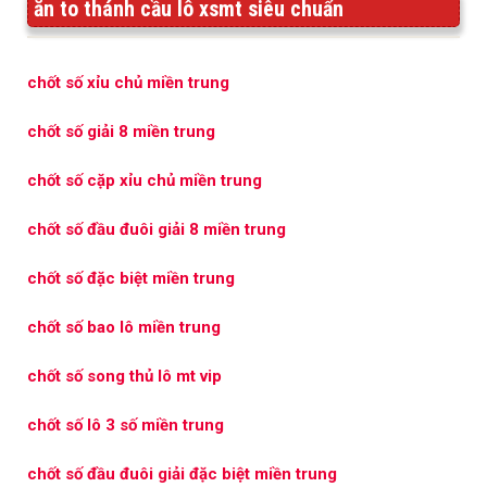
ăn to thánh cầu lô xsmt siêu chuẩn
chốt số xỉu chủ miền trung
chốt số giải 8 miền trung
chốt số cặp xỉu chủ miền trung
chốt số đầu đuôi giải 8 miền trung
chốt số đặc biệt miền trung
chốt số bao lô miền trung
chốt số song thủ lô mt vip
chốt số lô 3 số miền trung
chốt số đầu đuôi giải đặc biệt miền trung