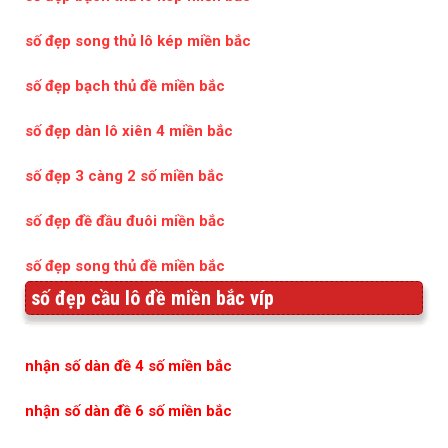
số đẹp song thủ lô kép miền bắc
số đẹp bạch thủ đề miền bắc
số đẹp dàn lô xiên 4 miền bắc
số đẹp 3 càng 2 số miền bắc
số đẹp đề đầu đuôi miền bắc
số đẹp song thủ đề miền bắc
số đẹp cầu lô đề miền bắc víp
nhận số dàn đề 4 số miền bắc
nhận số dàn đề 6 số miền bắc