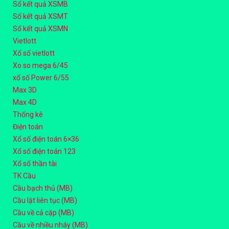
Sổ kết quả XSMB
Sổ kết quả XSMT
Sổ kết quả XSMN
Vietlott
Xổ số vietlott
Xo so mega 6/45
xổ số Power 6/55
Max 3D
Max 4D
Thống kê
Điện toán
Xổ số điện toán 6×36
Xổ số điện toán 123
Xổ số thần tài
TK Cầu
Cầu bạch thủ (MB)
Cầu lật liên tục (MB)
Cầu về cả cặp (MB)
Cầu về nhiều nháy (MB)