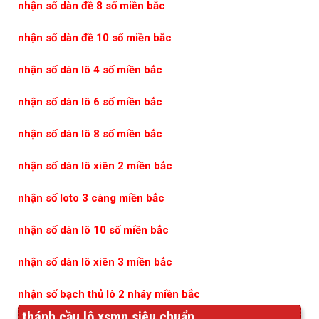
nhận số dàn đề 8 số miền bắc
nhận số dàn đề 10 số miền bắc
nhận số dàn lô 4 số miền bắc
nhận số dàn lô 6 số miền bắc
nhận số dàn lô 8 số miền bắc
nhận số dàn lô xiên 2 miền bắc
nhận số loto 3 càng miền bắc
nhận số dàn lô 10 số miền bắc
nhận số dàn lô xiên 3 miền bắc
nhận số bạch thủ lô 2 nháy miền bắc
thánh cầu lô xsmn siêu chuẩn