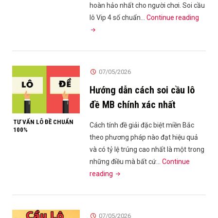
hoàn hảo nhất cho người chơi. Soi cầu
8
"phươ
lô Vip 4 số chuẩn…
Continue reading
mt"
pháp
soi
cầu
lô
07/05/2026
vip
Hướng dẫn cách soi cầu lô
4
số
đề MB chính xác nhất
bá
TƯ VẤN LÔ ĐỀ CHUẨN
Cách tính đề giải đặc biệt miền Bắc
đạo"
100%
theo phương pháp nào đạt hiệu quả
và có tỷ lệ trúng cao nhất là một trong
những điều mà bất cứ…
Continue
"Hướng
reading
dẫn
cách
soi
07/05/2026