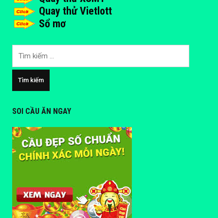
Quay thử Vietlott
Sổ mơ
Tìm
kiếm
cho:
SOI CẦU ĂN NGAY