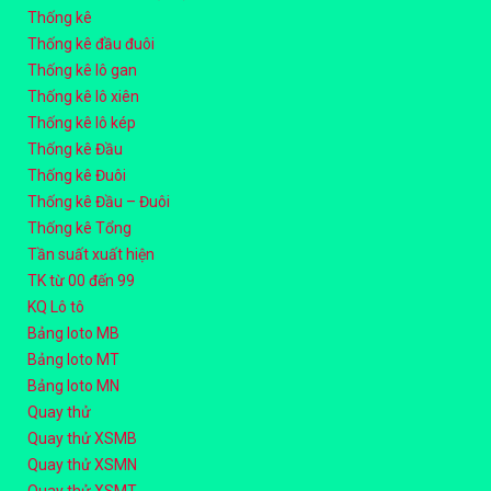
Thống kê
Thống kê đầu đuôi
Thống kê lô gan
Thống kê lô xiên
Thống kê lô kép
Thống kê Đầu
Thống kê Đuôi
Thống kê Đầu – Đuôi
Thống kê Tổng
Tần suất xuất hiện
TK từ 00 đến 99
KQ Lô tô
Bảng loto MB
Bảng loto MT
Bảng loto MN
Quay thử
Quay thử XSMB
Quay thử XSMN