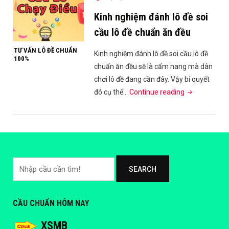
cầu
Kinh nghiệm đánh lô đề soi
lô
đề
cầu lô đề chuẩn ăn đều
MB
TƯ VẤN LÔ ĐỀ CHUẨN
Kinh nghiệm đánh lô đề soi cầu lô đề
chính
100%
chuẩn ăn đều sẽ là cẩm nang mà dân
xác
chơi lô đề đang cần đây. Vậy bí quyết
nhất"
"Kinh
đó cụ thể…
Continue reading
nghiệm
đánh
lô
đề
soi
cầu
SEARCH
lô
đề
CẦU CHUẨN HÔM NAY
chuẩn
ăn
XSMB