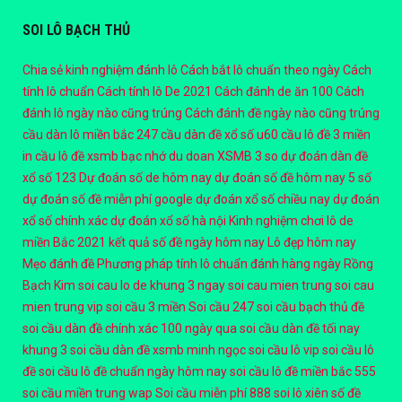
SOI LÔ BẠCH THỦ
Chia sẻ kinh nghiệm đánh lô
Cách bắt lô chuẩn theo ngày
Cách
tính lô chuẩn
Cách tính lô De 2021
Cách đánh de ăn 100
Cách
đánh lô ngày nào cũng trúng
Cách đánh đề ngày nào cũng trúng
cầu dàn lô miền bắc 247
cầu dàn đề xổ số u60
cầu lô đề 3 miền
in
cầu lô đề xsmb bạc nhớ
du doan XSMB 3 so
dự đoán dàn đề
xổ số 123
Dự đoán số de hôm nay
dự đoán số đề hôm nay 5 số
dự đoán số đề miễn phí google
dự đoán xổ số chiều nay
dự đoán
xổ số chính xác
dự đoán xổ số hà nội
Kinh nghiệm chơi lô de
miền Bắc 2021
kết quả số đề ngày hôm nay
Lô đẹp hôm nay
Mẹo đánh đề
Phương pháp tính lô chuẩn đánh hàng ngày
Rồng
Bạch Kim
soi cau lo de khung 3 ngay
soi cau mien trung
soi cau
mien trung vip
soi cầu 3 miền
Soi cầu 247
soi cầu bạch thủ đề
soi cầu dàn đề chính xác 100 ngày qua
soi cầu dàn đề tối nay
khung 3
soi cầu dàn đề xsmb minh ngọc
soi cầu lô vip
soi cầu lô
đề
soi cầu lô đề chuẩn ngày hôm nay
soi cầu lô đề miền bắc 555
soi cầu miền trung wap
Soi cầu miễn phí 888
soi lô xiên
số đề