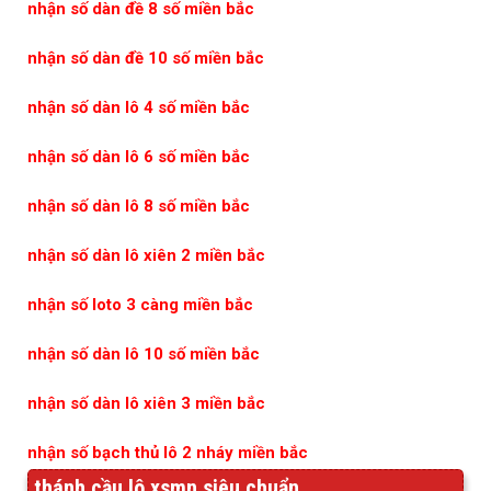
nhận số dàn đề 8 số miền bắc
nhận số dàn đề 10 số miền bắc
nhận số dàn lô 4 số miền bắc
nhận số dàn lô 6 số miền bắc
nhận số dàn lô 8 số miền bắc
nhận số dàn lô xiên 2 miền bắc
nhận số loto 3 càng miền bắc
nhận số dàn lô 10 số miền bắc
nhận số dàn lô xiên 3 miền bắc
nhận số bạch thủ lô 2 nháy miền bắc
thánh cầu lô xsmn siêu chuẩn