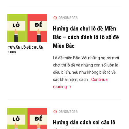
08/05/2026
Hướng dẫn chơi lô đề Miền
Bắc – cách đánh lô tô số đề
Miền Bắc
TƯ VẤN LÔ ĐỀ CHUẨN
100%
Lô đề miền Bắc-Với những người mới
chơi thì lô đề và những con số luôn là
điều bí ẩn, nếu như không biết rõ về
các khái niệm, cách…
Continue
"Hướng
reading
dẫn
chơi
lô
08/05/2026
đề
Hướng dẫn cách soi cầu lô
Miền