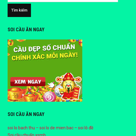
cho:
SOI CẦU ĂN NGAY
SOI CẦU ĂN NGAY
soi lo bach thu – soi lo de mien bac – soi lô đề
Soi cầu chuẩn xsmb