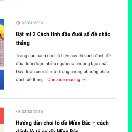
miền
Bắc
hiệu
02/03/2026
quả"
Bật mí 2 Cách tính đầu đuôi số đề chắc
thắng
Trong các cách chơi lô hiện nay thì cách đánh đề
đầu đuôi được nhiều người ưa chuộng bậc nhất.
Đây được xem là một trong những phương pháp
"Bật
đánh dễ thắng…
Continue reading
mí
2
Cách
tính
02/03/2026
đầu
Hướng dẫn chơi lô đề Miền Bắc – cách
đuôi
đánh lô tô số đề Miền Bắc