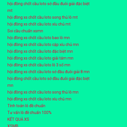
hội đồng chốt cầu loto sớ đầu đuôi giải đặc biệt
mt
hội đồng xs chốt cầu loto song thủ lô mt
hội đồng xs chốt cầu loto xíu chủ mt
Soi cầu chuẩn xsmn
hội đồng xs chốt cầu loto bao lô mn
hội đồng xs chốt cầu loto cặp xíu chủ mn
hội đồng xs chốt cầu loto đặc biệt mn
hội đồng xs chốt cầu loto giải tám mn
hội đồng xs chốt cầu loto lô 3 số mn
hội đồng xs chốt cầu loto sớ đầu đuôi giải 8 mn
hội đồng chốt cầu loto sớ đầu đuôi giải đặc biệt
mn
hội đồng xs chốt cầu loto song thủ lô mn
hội đồng xs chốt cầu loto xíu chủ mn
Tính toán lô đề chuẩn
Tư vấn lô đề chuẩn 100%
KẾT QUẢ XS
XSMB