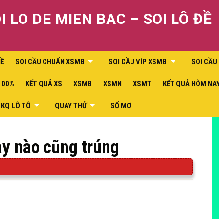
Skip
to
I LO DE MIEN BAC – SOI LÔ ĐỀ
content
ĐỀ
SOI CẦU CHUẨN XSMB
SOI CẦU VÍP XSMB
SOI CẦU
100%
KẾT QUẢ XS
XSMB
XSMN
XSMT
KẾT QUẢ HÔM NA
KQ LÔ TÔ
QUAY THỬ
SỔ MƠ
y nào cũng trúng