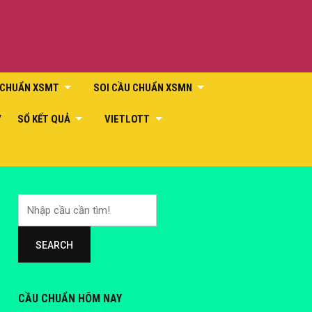
 CHUẨN XSMT
SOI CẦU CHUẨN XSMN
Y
SỔ KẾT QUẢ
VIETLOTT
SEARCH
CẦU CHUẨN HÔM NAY