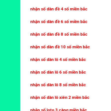
nhận số dàn đề 4 số miền bắc
nhận số dàn đề 6 số miền bắc
nhận số dàn đề 8 số miền bắc
nhận số dàn đề 10 số miền bắc
nhận số dàn lô 4 số miền bắc
nhận số dàn lô 6 số miền bắc
nhận số dàn lô 8 số miền bắc
nhận số dàn lô xiên 2 miền bắc
nhận số loto 3 càng miền bắc