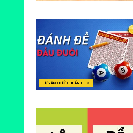
TƯ VẤN LÔ ĐỀ CHUẨN 100%