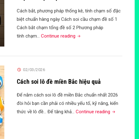
Cách bắt, phương pháp thống kê, tính chạm số đặc
biệt chuẩn hàng ngày Cách soi cầu chạm đề số 1
Cách bắt chạm tổng đề số 2 Phương pháp
"Hướng
tính chạm…
Continue reading
dẫn
phương
pháp
thống
02/03/2026
kê
Cách soi lô đề miền Bắc hiệu quả
tính
chạm
Để nắm cách soi lô đề miền Bắc chuẩn nhất 2026
số
đòi hỏi bạn cần phải có nhiều yếu tố, kỹ năng, kiến
đặc
"Cách
thức về lô đề… Để tăng khả…
Continue reading
biệt"
soi
lô
đề