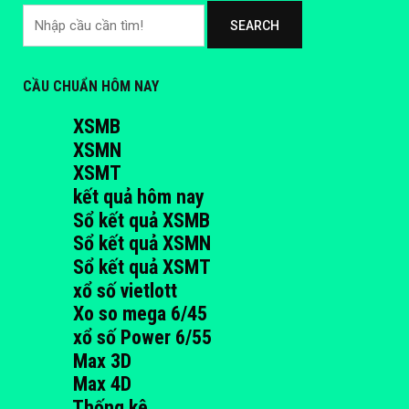
SEARCH
CẦU CHUẨN HÔM NAY
XSMB
XSMN
XSMT
kết quả hôm nay
Sổ kết quả XSMB
Sổ kết quả XSMN
Sổ kết quả XSMT
xổ số vietlott
Xo so mega 6/45
xổ số Power 6/55
Max 3D
Max 4D
Thống kê