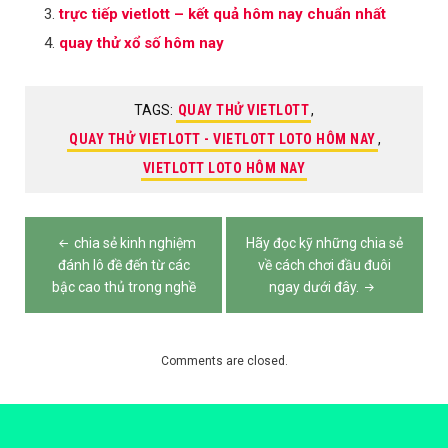
trực tiếp vietlott – kết quả hôm nay chuẩn nhất
quay thử xổ số hôm nay
TAGS:
QUAY THỬ VIETLOTT
,
QUAY THỬ VIETLOTT - VIETLOTT LOTO HÔM NAY
,
VIETLOTT LOTO HÔM NAY
Điều
chia sẻ kinh nghiệm
Hãy đọc kỹ những chia sẻ
hướng
đánh lô đề đến từ các
về cách chơi đầu đuôi
bậc cao thủ trong nghề
ngay dưới đây.
bài
viết
Comments are closed.