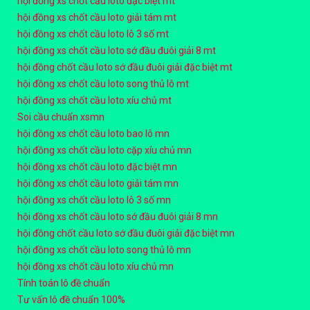
hội đồng xs chốt cầu loto đặc biệt mt
hội đồng xs chốt cầu loto giải tám mt
hội đồng xs chốt cầu loto lô 3 số mt
hội đồng xs chốt cầu loto sớ đầu đuôi giải 8 mt
hội đồng chốt cầu loto sớ đầu đuôi giải đặc biệt mt
hội đồng xs chốt cầu loto song thủ lô mt
hội đồng xs chốt cầu loto xíu chủ mt
Soi cầu chuẩn xsmn
hội đồng xs chốt cầu loto bao lô mn
hội đồng xs chốt cầu loto cặp xíu chủ mn
hội đồng xs chốt cầu loto đặc biệt mn
hội đồng xs chốt cầu loto giải tám mn
hội đồng xs chốt cầu loto lô 3 số mn
hội đồng xs chốt cầu loto sớ đầu đuôi giải 8 mn
hội đồng chốt cầu loto sớ đầu đuôi giải đặc biệt mn
hội đồng xs chốt cầu loto song thủ lô mn
hội đồng xs chốt cầu loto xíu chủ mn
Tính toán lô đề chuẩn
Tư vấn lô đề chuẩn 100%