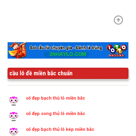
cầu lô đề miền bắc chuẩn
số đẹp bạch thủ lô miền bắc
số đẹp song thủ lô miền bắc
số đẹp bạch thủ lô kép miền bắc