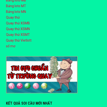
Bảng loto MB
Bảng loto MT
Bảng loto MN
Quay thử
Quay thử XSMB
Quay thử XSMN
Quay thử XSMT
Quay thử Vietlott
sổ mơ
KẾT QUẢ SOI CẦU MỚI NHẤT