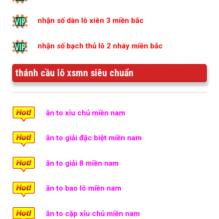
nhận số dàn lô xiên 3 miền bắc
nhận số bạch thủ lô 2 nháy miền bắc
thánh cầu lô xsmn siêu chuẩn
ăn to xỉu chủ miền nam
ăn to giải đặc biệt miền nam
ăn to giải 8 miền nam
ăn to bao lô miền nam
ăn to cặp xỉu chủ miền nam