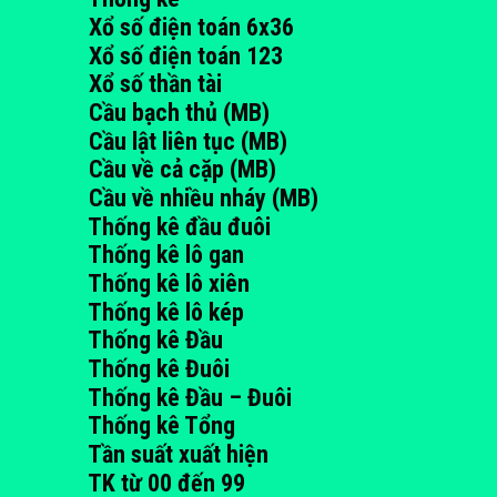
Xổ số điện toán 6x36
Xổ số điện toán 123
Xổ số thần tài
Cầu bạch thủ (MB)
Cầu lật liên tục (MB)
Cầu về cả cặp (MB)
Cầu về nhiều nháy (MB)
Thống kê đầu đuôi
Thống kê lô gan
Thống kê lô xiên
Thống kê lô kép
Thống kê Đầu
Thống kê Đuôi
Thống kê Đầu – Đuôi
Thống kê Tổng
Tần suất xuất hiện
TK từ 00 đến 99