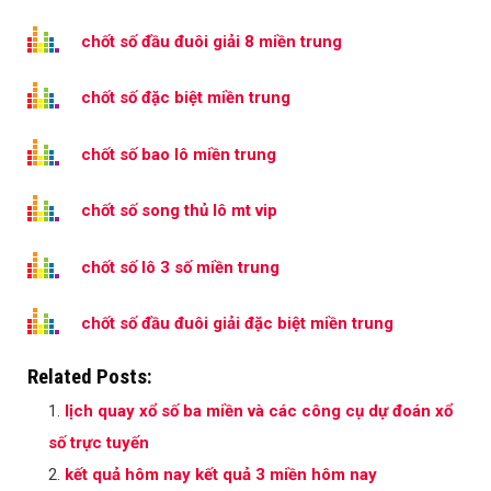
chốt số đầu đuôi giải 8 miền trung
chốt số đặc biệt miền trung
chốt số bao lô miền trung
chốt số song thủ lô mt vip
chốt số lô 3 số miền trung
chốt số đầu đuôi giải đặc biệt miền trung
Related Posts:
lịch quay xổ số ba miền và các công cụ dự đoán xổ
số trực tuyến
kết quả hôm nay kết quả 3 miền hôm nay