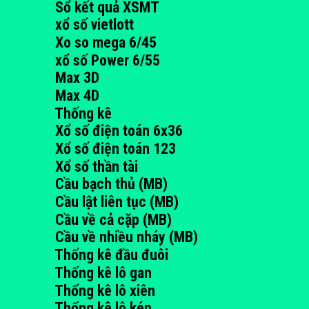
Sổ kết quả XSMT
xổ số vietlott
Xo so mega 6/45
xổ số Power 6/55
Max 3D
Max 4D
Thống kê
Xổ số điện toán 6x36
Xổ số điện toán 123
Xổ số thần tài
Cầu bạch thủ (MB)
Cầu lật liên tục (MB)
Cầu về cả cặp (MB)
Cầu về nhiều nháy (MB)
Thống kê đầu đuôi
Thống kê lô gan
Thống kê lô xiên
Thống kê lô kép