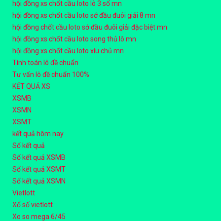
hội đồng xs chốt cầu loto lô 3 số mn
hội đồng xs chốt cầu loto sớ đầu đuôi giải 8 mn
hội đồng chốt cầu loto sớ đầu đuôi giải đặc biệt mn
hội đồng xs chốt cầu loto song thủ lô mn
hội đồng xs chốt cầu loto xíu chủ mn
Tính toán lô đề chuẩn
Tư vấn lô đề chuẩn 100%
KẾT QUẢ XS
XSMB
XSMN
XSMT
kết quả hôm nay
Sổ kết quả
Sổ kết quả XSMB
Sổ kết quả XSMT
Sổ kết quả XSMN
Vietlott
Xổ số vietlott
Xo so mega 6/45