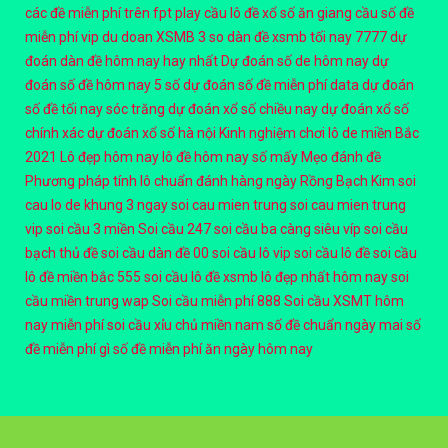
các đề miễn phí trên fpt play
cầu lô đề xổ số ăn giang
cầu số đề
miễn phí vip
du doan XSMB 3 so
dàn đề xsmb tối nay 7777
dự
đoán dàn đề hôm nay hay nhất
Dự đoán số de hôm nay
dự
đoán số đề hôm nay 5 số
dự đoán số đề miễn phí data
dự đoán
số đề tối nay sóc trăng
dự đoán xổ số chiều nay
dự đoán xổ số
chính xác
dự đoán xổ số hà nội
Kinh nghiệm chơi lô de miền Bắc
2021
Lô đẹp hôm nay
lô đề hôm nay số mấy
Mẹo đánh đề
Phương pháp tính lô chuẩn đánh hàng ngày
Rồng Bạch Kim
soi
cau lo de khung 3 ngay
soi cau mien trung
soi cau mien trung
vip
soi cầu 3 miền
Soi cầu 247
soi cầu ba càng siêu víp
soi cầu
bạch thủ đề
soi cầu dàn đề 00
soi cầu lô vip
soi cầu lô đề
soi cầu
lô đề miền bắc 555
soi cầu lô đề xsmb lô đẹp nhất hôm nay
soi
cầu miền trung wap
Soi cầu miễn phí 888
Soi cầu XSMT hôm
nay miễn phí
soi cầu xỉu chủ miền nam
số đề chuẩn ngày mai
số
đề miễn phí gì
số đề miễn phí ăn ngày hôm nay