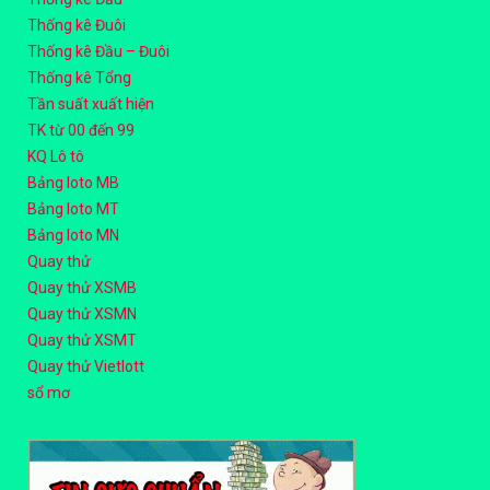
Thống kê Đuôi
Thống kê Đầu – Đuôi
Thống kê Tổng
Tần suất xuất hiện
TK từ 00 đến 99
KQ Lô tô
Bảng loto MB
Bảng loto MT
Bảng loto MN
Quay thử
Quay thử XSMB
Quay thử XSMN
Quay thử XSMT
Quay thử Vietlott
sổ mơ