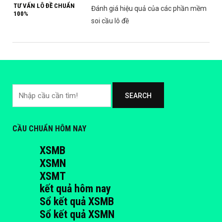
TƯ VẤN LÔ ĐỀ CHUẨN
Đánh giá hiệu quả của các phần mềm
100%
soi cầu lô đề
SEARCH
CẦU CHUẨN HÔM NAY
XSMB
XSMN
XSMT
kết quả hôm nay
Sổ kết quả XSMB
Sổ kết quả XSMN