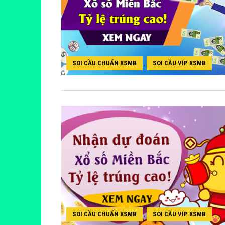
SOI CẦU CHUẨN XSMB
SOI CẦU VÍP XSMB
,
SOI CẦU CHUẨN XSMB
SOI CẦU VÍP XSMB
,