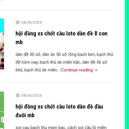
chốt
cầu
loto
08/06/2026
dàn
hội đồng xs chốt cầu loto dàn đề 8 con
đề
mb
4
con
dàn đề 30 số, dàn de 50 số rồng bạch kim, bạch thủ
mb"
đề hôm nay, bạch thủ de miền bắc, dàn đề 36 số
"hội
666, bạch thủ de miền…
Continue reading
đồng
xs
chốt
08/06/2026
cầu
hội đồng xs chốt cầu loto dàn đề đầu
loto
đuôi mb
dàn
đề
soi cau bach thu mien bac, cách soi cầu lô miền