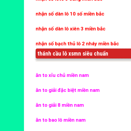
nhận số dàn lô 10 số miền bắc
nhận số dàn lô xiên 3 miền bắc
nhận số bạch thủ lô 2 nháy miền bắc
thánh cầu lô xsmn siêu chuẩn
ăn to xỉu chủ miền nam
ăn to giải đặc biệt miền nam
ăn to giải 8 miền nam
ăn to bao lô miền nam