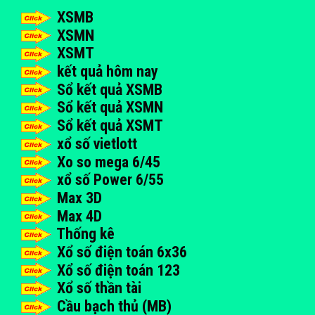
XSMB
XSMN
XSMT
kết quả hôm nay
Sổ kết quả XSMB
Sổ kết quả XSMN
Sổ kết quả XSMT
xổ số vietlott
Xo so mega 6/45
xổ số Power 6/55
Max 3D
Max 4D
Thống kê
Xổ số điện toán 6x36
Xổ số điện toán 123
Xổ số thần tài
Cầu bạch thủ (MB)