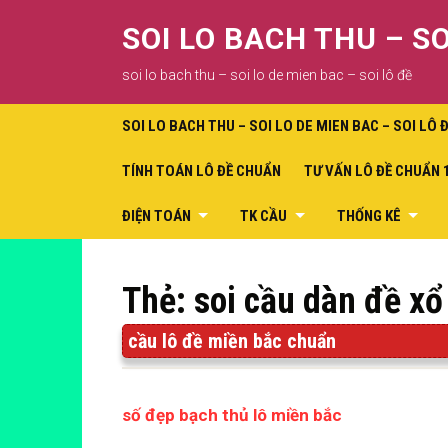
SOI LO BACH THU – SO
soi lo bach thu – soi lo de mien bac – soi lô đề
SOI LO BACH THU – SOI LO DE MIEN BAC – SOI LÔ 
TÍNH TOÁN LÔ ĐỀ CHUẨN
TƯ VẤN LÔ ĐỀ CHUẨN 
ĐIỆN TOÁN
TK CẦU
THỐNG KÊ
Thẻ:
soi cầu dàn đề x
cầu lô đề miền bắc chuẩn
số đẹp bạch thủ lô miền bắc