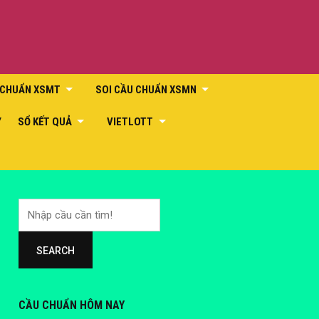
 CHUẨN XSMT
SOI CẦU CHUẨN XSMN
Y
SỔ KẾT QUẢ
VIETLOTT
SEARCH
CẦU CHUẨN HÔM NAY