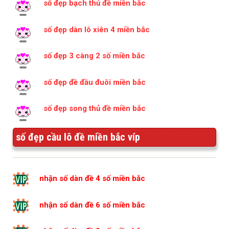
số đẹp bạch thủ đề miền bắc
số đẹp dàn lô xiên 4 miền bắc
số đẹp 3 càng 2 số miền bắc
số đẹp đề đầu đuôi miền bắc
số đẹp song thủ đề miền bắc
số đẹp cầu lô đề miền bắc víp
nhận số dàn đề 4 số miền bắc
nhận số dàn đề 6 số miền bắc