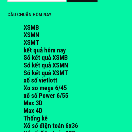
CẦU CHUẨN HÔM NAY
XSMB
XSMN
XSMT
kết quả hôm nay
Sổ kết quả XSMB
Sổ kết quả XSMN
Sổ kết quả XSMT
xổ số vietlott
Xo so mega 6/45
xổ số Power 6/55
Max 3D
Max 4D
Thống kê
Xổ số điện toán 6x36