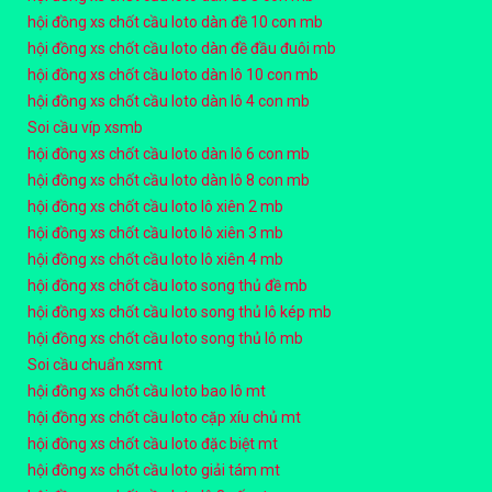
hội đồng xs chốt cầu loto dàn đề 10 con mb
hội đồng xs chốt cầu loto dàn đề đầu đuôi mb
hội đồng xs chốt cầu loto dàn lô 10 con mb
hội đồng xs chốt cầu loto dàn lô 4 con mb
Soi cầu víp xsmb
hội đồng xs chốt cầu loto dàn lô 6 con mb
hội đồng xs chốt cầu loto dàn lô 8 con mb
hội đồng xs chốt cầu loto lô xiên 2 mb
hội đồng xs chốt cầu loto lô xiên 3 mb
hội đồng xs chốt cầu loto lô xiên 4 mb
hội đồng xs chốt cầu loto song thủ đề mb
hội đồng xs chốt cầu loto song thủ lô kép mb
hội đồng xs chốt cầu loto song thủ lô mb
Soi cầu chuẩn xsmt
hội đồng xs chốt cầu loto bao lô mt
hội đồng xs chốt cầu loto cặp xíu chủ mt
hội đồng xs chốt cầu loto đặc biệt mt
hội đồng xs chốt cầu loto giải tám mt