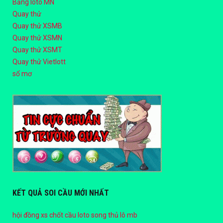
Bảng loto MN
Quay thử
Quay thử XSMB
Quay thử XSMN
Quay thử XSMT
Quay thử Vietlott
sổ mơ
KẾT QUẢ SOI CẦU MỚI NHẤT
hội đồng xs chốt cầu loto song thủ lô mb