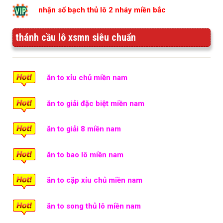
nhận số bạch thủ lô 2 nháy miền bắc
thánh cầu lô xsmn siêu chuẩn
ăn to xỉu chủ miền nam
ăn to giải đặc biệt miền nam
ăn to giải 8 miền nam
ăn to bao lô miền nam
ăn to cặp xỉu chủ miền nam
ăn to song thủ lô miền nam