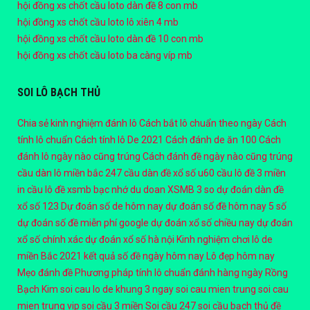
hội đồng xs chốt cầu loto dàn đề 8 con mb
hội đồng xs chốt cầu loto lô xiên 4 mb
hội đồng xs chốt cầu loto dàn đề 10 con mb
hội đồng xs chốt cầu loto ba càng víp mb
SOI LÔ BẠCH THỦ
Chia sẻ kinh nghiệm đánh lô
Cách bắt lô chuẩn theo ngày
Cách
tính lô chuẩn
Cách tính lô De 2021
Cách đánh de ăn 100
Cách
đánh lô ngày nào cũng trúng
Cách đánh đề ngày nào cũng trúng
cầu dàn lô miền bắc 247
cầu dàn đề xổ số u60
cầu lô đề 3 miền
in
cầu lô đề xsmb bạc nhớ
du doan XSMB 3 so
dự đoán dàn đề
xổ số 123
Dự đoán số de hôm nay
dự đoán số đề hôm nay 5 số
dự đoán số đề miễn phí google
dự đoán xổ số chiều nay
dự đoán
xổ số chính xác
dự đoán xổ số hà nội
Kinh nghiệm chơi lô de
miền Bắc 2021
kết quả số đề ngày hôm nay
Lô đẹp hôm nay
Mẹo đánh đề
Phương pháp tính lô chuẩn đánh hàng ngày
Rồng
Bạch Kim
soi cau lo de khung 3 ngay
soi cau mien trung
soi cau
mien trung vip
soi cầu 3 miền
Soi cầu 247
soi cầu bạch thủ đề