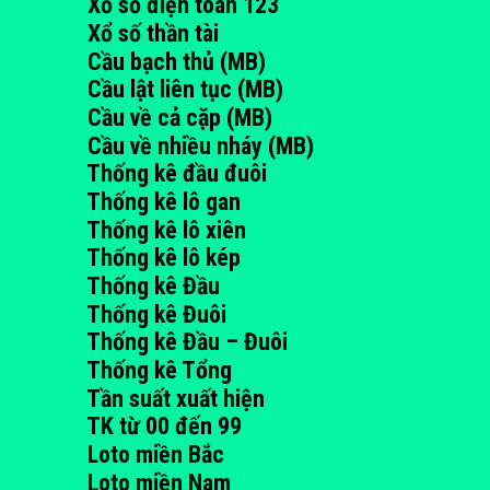
Xổ số điện toán 123
Xổ số thần tài
Cầu bạch thủ (MB)
Cầu lật liên tục (MB)
Cầu về cả cặp (MB)
Cầu về nhiều nháy (MB)
Thống kê đầu đuôi
Thống kê lô gan
Thống kê lô xiên
Thống kê lô kép
Thống kê Đầu
Thống kê Đuôi
Thống kê Đầu – Đuôi
Thống kê Tổng
Tần suất xuất hiện
TK từ 00 đến 99
Loto miền Bắc
Loto miền Nam