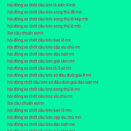
hội đồng xs chốt cầu loto lô xiên 4 mb
hội đồng xs chốt cầu loto song thủ đề mb
hội đồng xs chốt cầu loto song thủ lô kép mb
hội đồng xs chốt cầu loto song thủ lô mb
Soi cầu chuẩn xsmt
hội đồng xs chốt cầu loto bao lô mt
hội đồng xs chốt cầu loto cặp xíu chủ mt
hội đồng xs chốt cầu loto đặc biệt mt
hội đồng xs chốt cầu loto giải tám mt
hội đồng xs chốt cầu loto lô 3 số mt
hội đồng xs chốt cầu loto sớ đầu đuôi giải 8 mt
hội đồng chốt cầu loto sớ đầu đuôi giải đặc biệt mt
hội đồng xs chốt cầu loto song thủ lô mt
hội đồng xs chốt cầu loto xíu chủ mt
Soi cầu chuẩn xsmn
hội đồng xs chốt cầu loto bao lô mn
hội đồng xs chốt cầu loto cặp xíu chủ mn
hội đồng xs chốt cầu loto đặc biệt mn