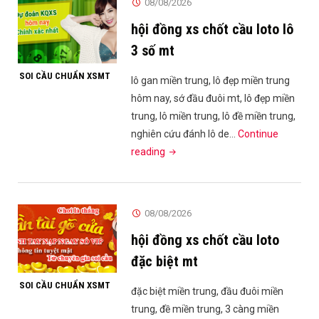
08/08/2026
cầu
hội đồng xs chốt cầu loto lô
loto
song
3 số mt
thủ
SOI CẦU CHUẨN XSMT
lô gan miền trung, lô đẹp miền trung
lô
hôm nay, sớ đầu đuôi mt, lô đẹp miền
mt"
trung, lô miền trung, lô đề miền trung,
nghiên cứu đánh lô de…
Continue
"hội
reading
đồng
xs
chốt
08/08/2026
cầu
hội đồng xs chốt cầu loto
loto
lô
đặc biệt mt
3
SOI CẦU CHUẨN XSMT
đặc biệt miền trung, đầu đuôi miền
số
trung, đề miền trung, 3 càng miền
mt"