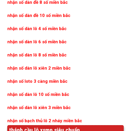
nhận số dàn đề 8 số miền bắc
nhận số dàn đề 10 số miền bắc
nhận số dàn lô 4 số miền bắc
nhận số dàn lô 6 số miền bắc
nhận số dàn lô 8 số miền bắc
nhận số dàn lô xiên 2 miền bắc
nhận số loto 3 càng miền bắc
nhận số dàn lô 10 số miền bắc
nhận số dàn lô xiên 3 miền bắc
nhận số bạch thủ lô 2 nháy miền bắc
thánh cầu lô xsmn siêu chuẩn