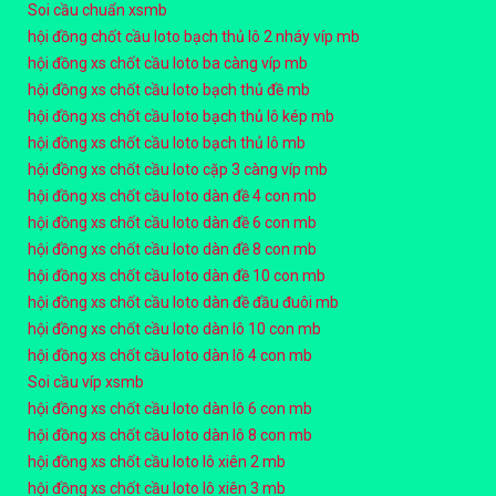
Soi cầu chuẩn xsmb
hội đồng chốt cầu loto bạch thủ lô 2 nháy víp mb
hội đồng xs chốt cầu loto ba càng víp mb
hội đồng xs chốt cầu loto bạch thủ đề mb
hội đồng xs chốt cầu loto bạch thủ lô kép mb
hội đồng xs chốt cầu loto bạch thủ lô mb
hội đồng xs chốt cầu loto cặp 3 càng víp mb
hội đồng xs chốt cầu loto dàn đề 4 con mb
hội đồng xs chốt cầu loto dàn đề 6 con mb
hội đồng xs chốt cầu loto dàn đề 8 con mb
hội đồng xs chốt cầu loto dàn đề 10 con mb
hội đồng xs chốt cầu loto dàn đề đầu đuôi mb
hội đồng xs chốt cầu loto dàn lô 10 con mb
hội đồng xs chốt cầu loto dàn lô 4 con mb
Soi cầu víp xsmb
hội đồng xs chốt cầu loto dàn lô 6 con mb
hội đồng xs chốt cầu loto dàn lô 8 con mb
hội đồng xs chốt cầu loto lô xiên 2 mb
hội đồng xs chốt cầu loto lô xiên 3 mb