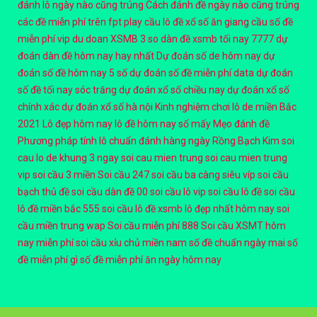
đánh lô ngày nào cũng trúng
Cách đánh đề ngày nào cũng trúng
các đề miễn phí trên fpt play
cầu lô đề xổ số ăn giang
cầu số đề
miễn phí vip
du doan XSMB 3 so
dàn đề xsmb tối nay 7777
dự
đoán dàn đề hôm nay hay nhất
Dự đoán số de hôm nay
dự
đoán số đề hôm nay 5 số
dự đoán số đề miễn phí data
dự đoán
số đề tối nay sóc trăng
dự đoán xổ số chiều nay
dự đoán xổ số
chính xác
dự đoán xổ số hà nội
Kinh nghiệm chơi lô de miền Bắc
2021
Lô đẹp hôm nay
lô đề hôm nay số mấy
Mẹo đánh đề
Phương pháp tính lô chuẩn đánh hàng ngày
Rồng Bạch Kim
soi
cau lo de khung 3 ngay
soi cau mien trung
soi cau mien trung
vip
soi cầu 3 miền
Soi cầu 247
soi cầu ba càng siêu víp
soi cầu
bạch thủ đề
soi cầu dàn đề 00
soi cầu lô vip
soi cầu lô đề
soi cầu
lô đề miền bắc 555
soi cầu lô đề xsmb lô đẹp nhất hôm nay
soi
cầu miền trung wap
Soi cầu miễn phí 888
Soi cầu XSMT hôm
nay miễn phí
soi cầu xỉu chủ miền nam
số đề chuẩn ngày mai
số
đề miễn phí gì
số đề miễn phí ăn ngày hôm nay