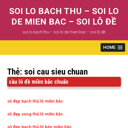
Skip
to
SOI LO BACH THU – SOI LO
content
DE MIEN BAC – SOI LÔ ĐỀ
soi lo bach thu – soi lo de mien bac – soi lô đề
HOME
Thẻ:
soi cau sieu chuan
cầu lô đề miền bắc chuẩn
số đẹp bạch thủ lô miền bắc
số đẹp song thủ lô miền bắc
số đẹp bạch thủ lô kép miền bắc