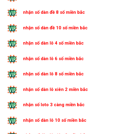
nhận số dàn đề 8 số miền bắc
nhận số dàn đề 10 số miền bắc
nhận số dàn lô 4 số miền bắc
nhận số dàn lô 6 số miền bắc
nhận số dàn lô 8 số miền bắc
nhận số dàn lô xiên 2 miền bắc
nhận số loto 3 càng miền bắc
nhận số dàn lô 10 số miền bắc