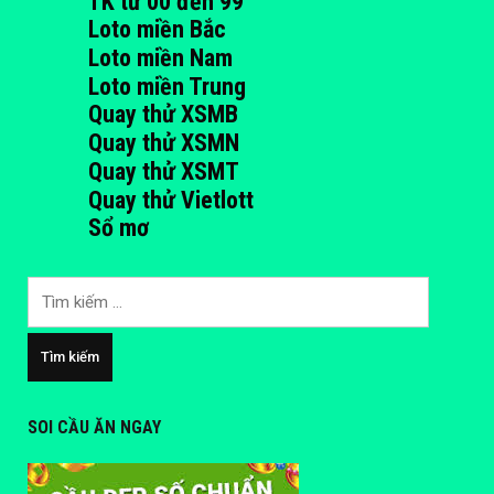
TK từ 00 đến 99
Loto miền Bắc
Loto miền Nam
Loto miền Trung
Quay thử XSMB
Quay thử XSMN
Quay thử XSMT
Quay thử Vietlott
Sổ mơ
Tìm
kiếm
cho:
SOI CẦU ĂN NGAY