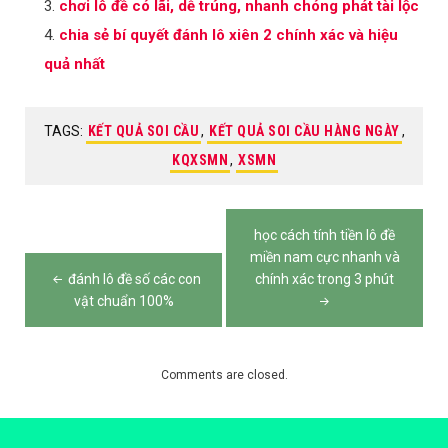
chơi lô đề có lãi, dễ trúng, nhanh chóng phát tài lộc
chia sẻ bí quyết đánh lô xiên 2 chính xác và hiệu
quả nhất
TAGS:
KẾT QUẢ SOI CẦU
,
KẾT QUẢ SOI CẦU HÀNG NGÀY
,
KQXSMN
,
XSMN
Điều
học cách tính tiền lô đề
hướng
miền nam cực nhanh và
đánh lô đề số các con
chính xác trong 3 phút
bài
vật chuẩn 100%
viết
Comments are closed.