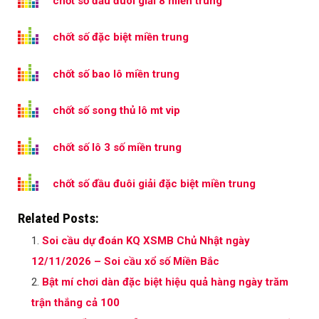
chốt số đầu đuôi giải 8 miền trung
chốt số đặc biệt miền trung
chốt số bao lô miền trung
chốt số song thủ lô mt vip
chốt số lô 3 số miền trung
chốt số đầu đuôi giải đặc biệt miền trung
Related Posts:
Soi cầu dự đoán KQ XSMB Chủ Nhật ngày
12/11/2026 – Soi cầu xổ số Miền Bắc
Bật mí chơi dàn đặc biệt hiệu quả hàng ngày trăm
trận thắng cả 100