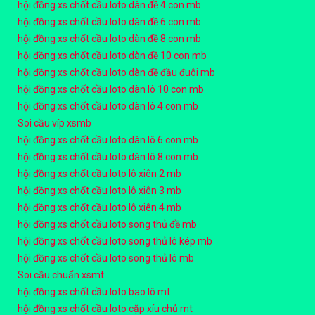
hội đồng xs chốt cầu loto dàn đề 4 con mb
hội đồng xs chốt cầu loto dàn đề 6 con mb
hội đồng xs chốt cầu loto dàn đề 8 con mb
hội đồng xs chốt cầu loto dàn đề 10 con mb
hội đồng xs chốt cầu loto dàn đề đầu đuôi mb
hội đồng xs chốt cầu loto dàn lô 10 con mb
hội đồng xs chốt cầu loto dàn lô 4 con mb
Soi cầu víp xsmb
hội đồng xs chốt cầu loto dàn lô 6 con mb
hội đồng xs chốt cầu loto dàn lô 8 con mb
hội đồng xs chốt cầu loto lô xiên 2 mb
hội đồng xs chốt cầu loto lô xiên 3 mb
hội đồng xs chốt cầu loto lô xiên 4 mb
hội đồng xs chốt cầu loto song thủ đề mb
hội đồng xs chốt cầu loto song thủ lô kép mb
hội đồng xs chốt cầu loto song thủ lô mb
Soi cầu chuẩn xsmt
hội đồng xs chốt cầu loto bao lô mt
hội đồng xs chốt cầu loto cặp xíu chủ mt