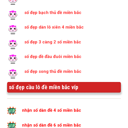
số đẹp bạch thủ đề miền bắc
số đẹp dàn lô xiên 4 miền bắc
số đẹp 3 càng 2 số miền bắc
số đẹp đề đầu đuôi miền bắc
số đẹp song thủ đề miền bắc
số đẹp cầu lô đề miền bắc víp
nhận số dàn đề 4 số miền bắc
nhận số dàn đề 6 số miền bắc