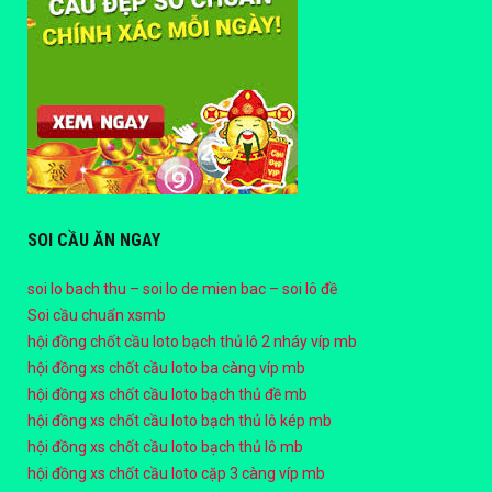
SOI CẦU ĂN NGAY
soi lo bach thu – soi lo de mien bac – soi lô đề
Soi cầu chuẩn xsmb
hội đồng chốt cầu loto bạch thủ lô 2 nháy víp mb
hội đồng xs chốt cầu loto ba càng víp mb
hội đồng xs chốt cầu loto bạch thủ đề mb
hội đồng xs chốt cầu loto bạch thủ lô kép mb
hội đồng xs chốt cầu loto bạch thủ lô mb
hội đồng xs chốt cầu loto cặp 3 càng víp mb