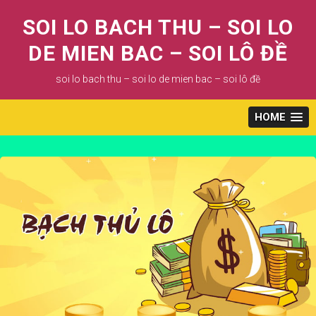
Skip
to
SOI LO BACH THU – SOI LO
content
DE MIEN BAC – SOI LÔ ĐỀ
soi lo bach thu – soi lo de mien bac – soi lô đề
HOME