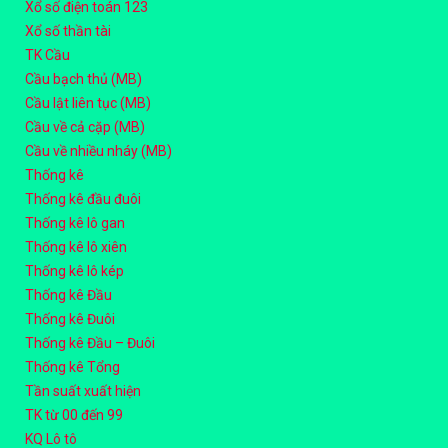
Xổ số điện toán 123
Xổ số thần tài
TK Cầu
Cầu bạch thủ (MB)
Cầu lật liên tục (MB)
Cầu về cả cặp (MB)
Cầu về nhiều nháy (MB)
Thống kê
Thống kê đầu đuôi
Thống kê lô gan
Thống kê lô xiên
Thống kê lô kép
Thống kê Đầu
Thống kê Đuôi
Thống kê Đầu – Đuôi
Thống kê Tổng
Tần suất xuất hiện
TK từ 00 đến 99
KQ Lô tô