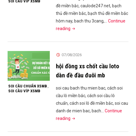
SOI CẦU VÍP XSMB
đề miền bắc, caulode247 net, bạch
con
thủ đề miền bắc, bạch thủ đề miền bắc
mb"
hôm nay, bach thu 3cang,…
Continue
"hội
reading
đồng
xs
chốt
07/08/2026
cầu
hội đồng xs chốt cầu loto
loto
dàn
dàn đề đầu đuôi mb
đề
SOI CẦU CHUẨN XSMB
,
soi cau bach thu mien bac, cách soi
10
SOI CẦU VÍP XSMB
cầu lô miền bắc, cách soi cầu lô
con
chuẩn, cách soi lô đề miền bắc, soi cau
mb"
danh de mien bac, bach…
Continue
"hội
reading
đồng
xs