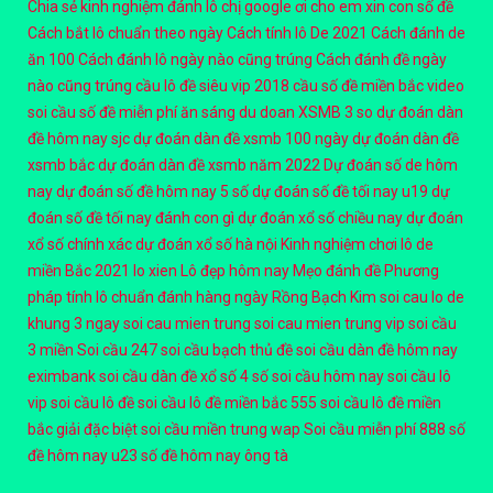
Chia sẻ kinh nghiệm đánh lô
chị google ơi cho em xin con số đề
Cách bắt lô chuẩn theo ngày
Cách tính lô De 2021
Cách đánh de
ăn 100
Cách đánh lô ngày nào cũng trúng
Cách đánh đề ngày
nào cũng trúng
cầu lô đề siêu vip 2018
cầu số đề miền bắc video
soi
cầu số đề miễn phí ăn sáng
du doan XSMB 3 so
dự đoán dàn
đề hôm nay sjc
dự đoán dàn đề xsmb 100 ngày
dự đoán dàn đề
xsmb bắc
dự đoán dàn đề xsmb năm 2022
Dự đoán số de hôm
nay
dự đoán số đề hôm nay 5 số
dự đoán số đề tối nay u19
dự
đoán số đề tối nay đánh con gì
dự đoán xổ số chiều nay
dự đoán
xổ số chính xác
dự đoán xổ số hà nội
Kinh nghiệm chơi lô de
miền Bắc 2021
lo xien
Lô đẹp hôm nay
Mẹo đánh đề
Phương
pháp tính lô chuẩn đánh hàng ngày
Rồng Bạch Kim
soi cau lo de
khung 3 ngay
soi cau mien trung
soi cau mien trung vip
soi cầu
3 miền
Soi cầu 247
soi cầu bạch thủ đề
soi cầu dàn đề hôm nay
eximbank
soi cầu dàn đề xổ số 4 số
soi cầu hôm nay
soi cầu lô
vip
soi cầu lô đề
soi cầu lô đề miền bắc 555
soi cầu lô đề miền
bắc giải đặc biệt
soi cầu miền trung wap
Soi cầu miễn phí 888
số
đề hôm nay u23
số đề hôm nay ông tà