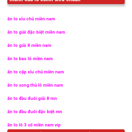
ăn to xỉu chủ miền nam
ăn to giải đặc biệt miền nam
ăn to giải 8 miền nam
ăn to bao lô miền nam
ăn to cặp xỉu chủ miền nam
ăn to song thủ lô miền nam
ăn to đầu đuôi giải 8 mn
ăn to đầu đuôi đặc biệt mn
ăn to lô 3 số miền nam vip