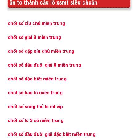
ăn to thánh cầu lô xsmt siêu chuẩn
chốt số xỉu chủ miền trung
chốt số giải 8 miền trung
chốt số cặp xỉu chủ miền trung
chốt số đầu đuôi giải 8 miền trung
chốt số đặc biệt miền trung
chốt số bao lô miền trung
chốt số song thủ lô mt vip
chốt số lô 3 số miền trung
chốt số đầu đuôi giải đặc biệt miền trung