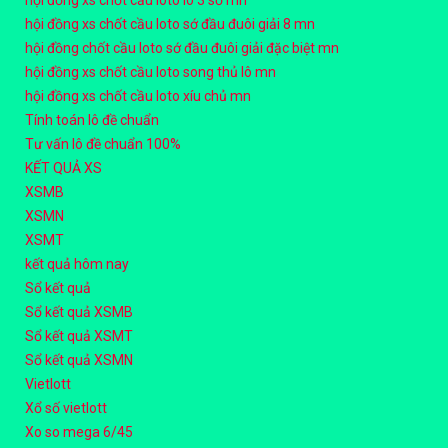
hội đồng xs chốt cầu loto lô 3 số mn
hội đồng xs chốt cầu loto sớ đầu đuôi giải 8 mn
hội đồng chốt cầu loto sớ đầu đuôi giải đặc biệt mn
hội đồng xs chốt cầu loto song thủ lô mn
hội đồng xs chốt cầu loto xíu chủ mn
Tính toán lô đề chuẩn
Tư vấn lô đề chuẩn 100%
KẾT QUẢ XS
XSMB
XSMN
XSMT
kết quả hôm nay
Sổ kết quả
Sổ kết quả XSMB
Sổ kết quả XSMT
Sổ kết quả XSMN
Vietlott
Xổ số vietlott
Xo so mega 6/45