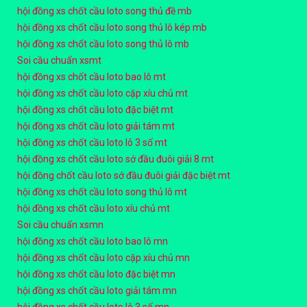
hội đồng xs chốt cầu loto song thủ đề mb
hội đồng xs chốt cầu loto song thủ lô kép mb
hội đồng xs chốt cầu loto song thủ lô mb
Soi cầu chuẩn xsmt
hội đồng xs chốt cầu loto bao lô mt
hội đồng xs chốt cầu loto cặp xíu chủ mt
hội đồng xs chốt cầu loto đặc biệt mt
hội đồng xs chốt cầu loto giải tám mt
hội đồng xs chốt cầu loto lô 3 số mt
hội đồng xs chốt cầu loto sớ đầu đuôi giải 8 mt
hội đồng chốt cầu loto sớ đầu đuôi giải đặc biệt mt
hội đồng xs chốt cầu loto song thủ lô mt
hội đồng xs chốt cầu loto xíu chủ mt
Soi cầu chuẩn xsmn
hội đồng xs chốt cầu loto bao lô mn
hội đồng xs chốt cầu loto cặp xíu chủ mn
hội đồng xs chốt cầu loto đặc biệt mn
hội đồng xs chốt cầu loto giải tám mn