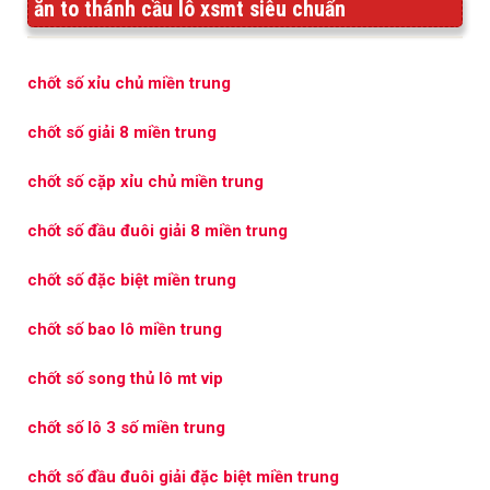
ăn to thánh cầu lô xsmt siêu chuẩn
chốt số xỉu chủ miền trung
chốt số giải 8 miền trung
chốt số cặp xỉu chủ miền trung
chốt số đầu đuôi giải 8 miền trung
chốt số đặc biệt miền trung
chốt số bao lô miền trung
chốt số song thủ lô mt vip
chốt số lô 3 số miền trung
chốt số đầu đuôi giải đặc biệt miền trung