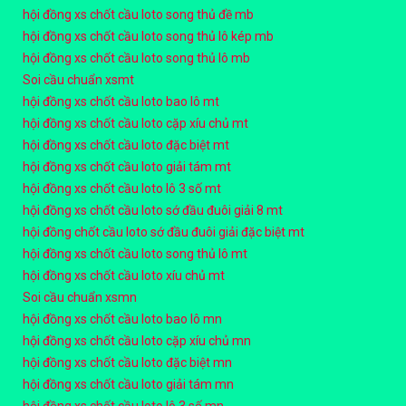
hội đồng xs chốt cầu loto song thủ đề mb
hội đồng xs chốt cầu loto song thủ lô kép mb
hội đồng xs chốt cầu loto song thủ lô mb
Soi cầu chuẩn xsmt
hội đồng xs chốt cầu loto bao lô mt
hội đồng xs chốt cầu loto cặp xíu chủ mt
hội đồng xs chốt cầu loto đặc biệt mt
hội đồng xs chốt cầu loto giải tám mt
hội đồng xs chốt cầu loto lô 3 số mt
hội đồng xs chốt cầu loto sớ đầu đuôi giải 8 mt
hội đồng chốt cầu loto sớ đầu đuôi giải đặc biệt mt
hội đồng xs chốt cầu loto song thủ lô mt
hội đồng xs chốt cầu loto xíu chủ mt
Soi cầu chuẩn xsmn
hội đồng xs chốt cầu loto bao lô mn
hội đồng xs chốt cầu loto cặp xíu chủ mn
hội đồng xs chốt cầu loto đặc biệt mn
hội đồng xs chốt cầu loto giải tám mn