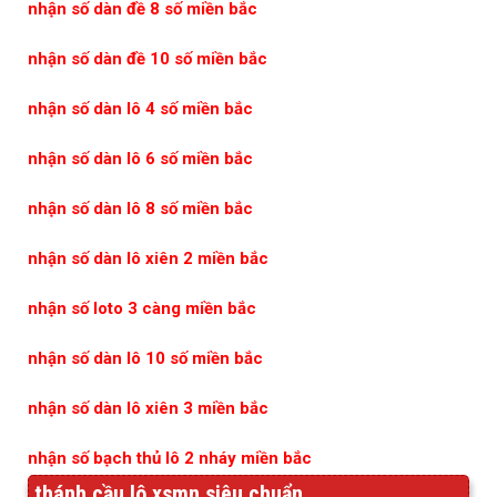
nhận số dàn đề 8 số miền bắc
nhận số dàn đề 10 số miền bắc
nhận số dàn lô 4 số miền bắc
nhận số dàn lô 6 số miền bắc
nhận số dàn lô 8 số miền bắc
nhận số dàn lô xiên 2 miền bắc
nhận số loto 3 càng miền bắc
nhận số dàn lô 10 số miền bắc
nhận số dàn lô xiên 3 miền bắc
nhận số bạch thủ lô 2 nháy miền bắc
thánh cầu lô xsmn siêu chuẩn