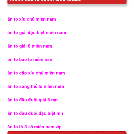
ăn to xỉu chủ miền nam
ăn to giải đặc biệt miền nam
ăn to giải 8 miền nam
ăn to bao lô miền nam
ăn to cặp xỉu chủ miền nam
ăn to song thủ lô miền nam
ăn to đầu đuôi giải 8 mn
ăn to đầu đuôi đặc biệt mn
ăn to lô 3 số miền nam vip