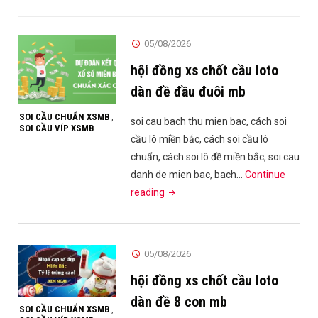
05/08/2026
hội đồng xs chốt cầu loto
dàn đề đầu đuôi mb
SOI CẦU CHUẨN XSMB
,
soi cau bach thu mien bac, cách soi
SOI CẦU VÍP XSMB
cầu lô miền bắc, cách soi cầu lô
chuẩn, cách soi lô đề miền bắc, soi cau
danh de mien bac, bach…
Continue
"hội
reading
đồng
xs
chốt
05/08/2026
cầu
hội đồng xs chốt cầu loto
loto
dàn
dàn đề 8 con mb
SOI CẦU CHUẨN XSMB
,
đề