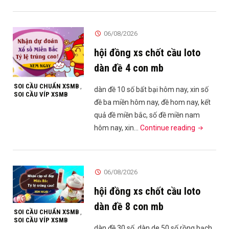
đồng
xs
chốt
06/08/2026
cầu
hội đồng xs chốt cầu loto
loto
dàn
dàn đề 4 con mb
đề
SOI CẦU CHUẨN XSMB
,
dàn đề 10 số bất bại hôm nay, xin số
6
SOI CẦU VÍP XSMB
đề ba miền hôm nay, đề hom nay, kết
con
quả đề miền bắc, số đề miền nam
mb"
"hội
hôm nay, xin…
Continue reading
đồng
xs
chốt
06/08/2026
cầu
hội đồng xs chốt cầu loto
loto
dàn
dàn đề 8 con mb
SOI CẦU CHUẨN XSMB
,
đề
SOI CẦU VÍP XSMB
dàn đề 30 số, dàn de 50 số rồng bạch