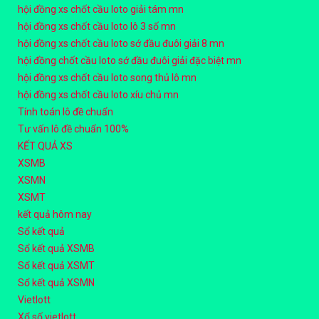
hội đồng xs chốt cầu loto giải tám mn
hội đồng xs chốt cầu loto lô 3 số mn
hội đồng xs chốt cầu loto sớ đầu đuôi giải 8 mn
hội đồng chốt cầu loto sớ đầu đuôi giải đặc biệt mn
hội đồng xs chốt cầu loto song thủ lô mn
hội đồng xs chốt cầu loto xíu chủ mn
Tính toán lô đề chuẩn
Tư vấn lô đề chuẩn 100%
KẾT QUẢ XS
XSMB
XSMN
XSMT
kết quả hôm nay
Sổ kết quả
Sổ kết quả XSMB
Sổ kết quả XSMT
Sổ kết quả XSMN
Vietlott
Xổ số vietlott