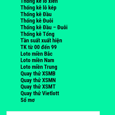
Thống kê lô xiên
Thống kê lô kép
Thống kê Đầu
Thống kê Đuôi
Thống kê Đầu – Đuôi
Thống kê Tổng
Tần suất xuất hiện
TK từ 00 đến 99
Loto miền Bắc
Loto miền Nam
Loto miền Trung
Quay thử XSMB
Quay thử XSMN
Quay thử XSMT
Quay thử Vietlott
Sổ mơ
Tìm