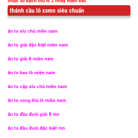
nhận số bạch thủ lô 2 nháy miền bắc
thánh cầu lô xsmn siêu chuẩn
ăn to xỉu chủ miền nam
ăn to giải đặc biệt miền nam
ăn to giải 8 miền nam
ăn to bao lô miền nam
ăn to cặp xỉu chủ miền nam
ăn to song thủ lô miền nam
ăn to đầu đuôi giải 8 mn
ăn to đầu đuôi đặc biệt mn