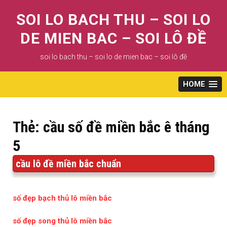
Skip
to
SOI LO BACH THU – SOI LO
content
DE MIEN BAC – SOI LÔ ĐỀ
soi lo bach thu – soi lo de mien bac – soi lô đề
HOME
Thẻ:
cầu số đề miền bắc ê tháng
5
cầu lô đề miền bắc chuẩn
số đẹp bạch thủ lô miền bắc
số đẹp song thủ lô miền bắc