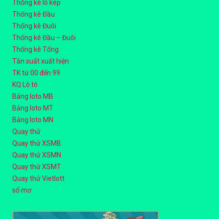
Thống kê lô kép
Thống kê Đầu
Thống kê Đuôi
Thống kê Đầu – Đuôi
Thống kê Tổng
Tần suất xuất hiện
TK từ 00 đến 99
KQ Lô tô
Bảng loto MB
Bảng loto MT
Bảng loto MN
Quay thử
Quay thử XSMB
Quay thử XSMN
Quay thử XSMT
Quay thử Vietlott
sổ mơ