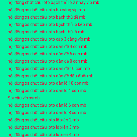
hội đồng chốt cầu loto bạch thủ lô 2 nháy víp mb
hội đồng xs chốt cầu loto ba càng víp mb
hội đồng xs chốt cầu loto bạch thủ đề mb
hội đồng xs chốt cầu loto bạch thủ lô kép mb
hội đồng xs chốt cầu loto bạch thủ lô mb
hội đồng xs chốt cầu loto cặp 3 càng víp mb
hội đồng xs chốt cầu loto dàn đề 4 con mb
hội đồng xs chốt cầu loto dàn đề 6 con mb
hội đồng xs chốt cầu loto dàn đề 8 con mb
hội đồng xs chốt cầu loto dàn đề 10 con mb
hội đồng xs chốt cầu loto dàn đề đầu đuôi mb
hội đồng xs chốt cầu loto dàn lô 10 con mb
hội đồng xs chốt cầu loto dàn lô 4 con mb
Soi cầu víp xsmb
hội đồng xs chốt cầu loto dàn lô 6 con mb
hội đồng xs chốt cầu loto dàn lô 8 con mb
hội đồng xs chốt cầu loto lô xiên 2 mb
hội đồng xs chốt cầu loto lô xiên 3 mb
hội đồng xs chốt cầu loto lô xiên 4 mb