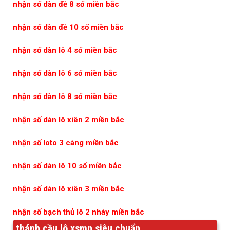
nhận số dàn đề 8 số miền bắc
nhận số dàn đề 10 số miền bắc
nhận số dàn lô 4 số miền bắc
nhận số dàn lô 6 số miền bắc
nhận số dàn lô 8 số miền bắc
nhận số dàn lô xiên 2 miền bắc
nhận số loto 3 càng miền bắc
nhận số dàn lô 10 số miền bắc
nhận số dàn lô xiên 3 miền bắc
nhận số bạch thủ lô 2 nháy miền bắc
thánh cầu lô xsmn siêu chuẩn