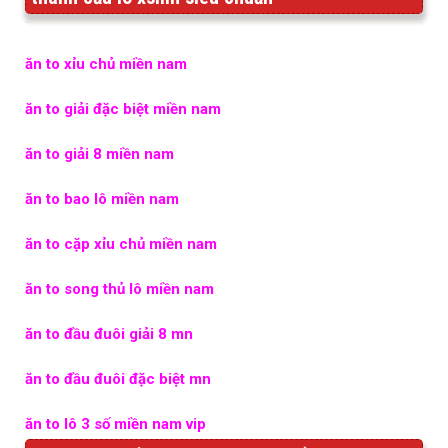
ăn to xỉu chủ miền nam
ăn to giải đặc biệt miền nam
ăn to giải 8 miền nam
ăn to bao lô miền nam
ăn to cặp xỉu chủ miền nam
ăn to song thủ lô miền nam
ăn to đầu đuôi giải 8 mn
ăn to đầu đuôi đặc biệt mn
ăn to lô 3 số miền nam vip