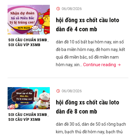
chốt
06/08/2026
cầu
hội đồng xs chốt cầu loto
loto
dàn
dàn đề 4 con mb
đề
SOI CẦU CHUẨN XSMB
,
dàn đề 10 số bất bại hôm nay, xin số
6
SOI CẦU VÍP XSMB
đề ba miền hôm nay, đề hom nay, kết
con
quả đề miền bắc, số đề miền nam
mb"
"hội
hôm nay, xin…
Continue reading
đồng
xs
chốt
06/08/2026
cầu
hội đồng xs chốt cầu loto
loto
dàn
dàn đề 8 con mb
SOI CẦU CHUẨN XSMB
,
đề
SOI CẦU VÍP XSMB
dàn đề 30 số, dàn de 50 số rồng bạch
4
kim, bạch thủ đề hôm nay, bạch thủ
con