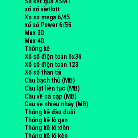
Sổ kết quả XSMT
xổ số vietlott
Xo so mega 6/45
xổ số Power 6/55
Max 3D
Max 4D
Thống kê
Xổ số điện toán 6x36
Xổ số điện toán 123
Xổ số thần tài
Cầu bạch thủ (MB)
Cầu lật liên tục (MB)
Cầu về cả cặp (MB)
Cầu về nhiều nháy (MB)
Thống kê đầu đuôi
Thống kê lô gan
Thống kê lô xiên
Thống kê lô kép