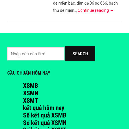
de miền bắc, dàn đề 36 số 666, bạch
mb"
"hội
thủ de miền…
Continue reading
đồng
xs
chốt
cầu
loto
dàn
SEARCH
đề
8
CẦU CHUẨN HÔM NAY
con
mb"
XSMB
XSMN
XSMT
kết quả hôm nay
Sổ kết quả XSMB
Sổ kết quả XSMN