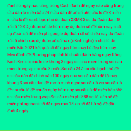
đánh lô ngày nào cũng trúng
Cách đánh đề ngày nào cũng trúng
cầu dàn lô miền bắc 247
cầu dàn đề xổ số u60
cầu lô đề 3 miền
in
cầu lô đề xsmb bạc nhớ
du doan XSMB 3 so
dự đoán dàn đề
xổ số 123
Dự đoán số de hôm nay
dự đoán số đề hôm nay 5 số
dự đoán số đề miễn phí google
dự đoán xổ số chiều nay
dự đoán
xổ số chính xác
dự đoán xổ số hà nội
Kinh nghiệm chơi lô de
miền Bắc 2021
kết quả số đề ngày hôm nay
Lô đẹp hôm nay
Mẹo đánh đề
Phương pháp tính lô chuẩn đánh hàng ngày
Rồng
Bạch Kim
soi cau lo de khung 3 ngay
soi cau mien trung
soi cau
mien trung vip
soi cầu 3 miền
Soi cầu 247
soi cầu bạch thủ đề
soi cầu dàn đề chính xác 100 ngày qua
soi cầu dàn đề tối nay
khung 3
soi cầu dàn đề xsmb minh ngọc
soi cầu lô vip
soi cầu lô
đề
soi cầu lô đề chuẩn ngày hôm nay
soi cầu lô đề miền bắc 555
soi cầu miền trung wap
Soi cầu miễn phí 888
soi lô xiên
số đề
miễn phí agribank
số đề ngày mai 18
xin số đề hà nội
đề đầu
đuôi 4 ngày