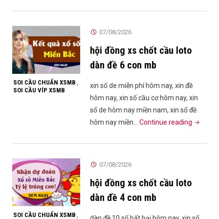
đồng
xs
chốt
07/08/2026
cầu
hội đồng xs chốt cầu loto
loto
dàn
dàn đề 6 con mb
đề
SOI CẦU CHUẨN XSMB
,
xin số de miễn phí hôm nay, xin đề
đầu
SOI CẦU VÍP XSMB
hôm nay, xin số cầu cơ hôm nay, xin
đuôi
số de hôm nay miền nam, xin số đề
mb"
"hội
hôm nay miền…
Continue reading
đồng
xs
chốt
07/08/2026
cầu
hội đồng xs chốt cầu loto
loto
dàn
dàn đề 4 con mb
đề
SOI CẦU CHUẨN XSMB
,
dàn đề 10 số bất bại hôm nay, xin số