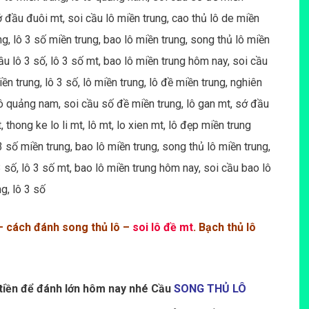
 đầu đuôi mt, soi cầu lô miền trung, cao thủ lô de miền
ng, lô 3 số miền trung, bao lô miền trung, song thủ lô miền
cầu lô 3 số, lô 3 số mt, bao lô miền trung hôm nay, soi cầu
iền trung, lô 3 số, lô miền trung, lô đề miền trung, nghiên
 tô quảng nam, soi cầu số đề miền trung, lô gan mt, sớ đầu
, thong ke lo li mt, lô mt, lo xien mt, lô đẹp miền trung
 số miền trung, bao lô miền trung, song thủ lô miền trung,
 3 số, lô 3 số mt, bao lô miền trung hôm nay, soi cầu bao lô
ng, lô 3 số
 cách đánh song thủ lô –
soi lô đề mt
. Bạch thủ lô
 tiền để đánh lớn hôm nay nhé Cầu
SONG THỦ LÔ