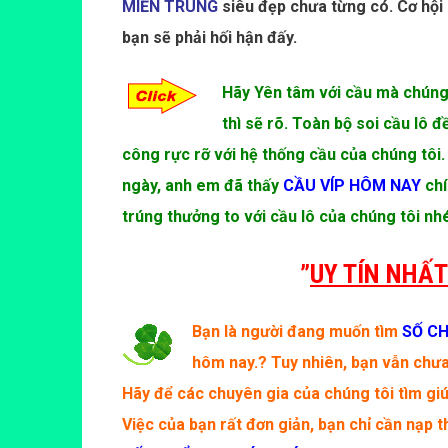
MIỀN TRUNG
siêu đẹp chưa từng có. Cơ hội
bạn sẽ phải hối hận đấy.
Hãy Yên tâm với cầu mà chúng t
thì sẽ rõ. Toàn bộ soi cầu lô 
công rực rỡ với hệ thống cầu của chúng tôi.
ngày, anh em đã thấy
CẦU VÍP HÔM NAY
chí
trúng thưởng to với cầu lô của chúng tôi nh
”
UY TÍN NHẤT
Bạn là người đang muốn tìm
SỐ C
hôm nay.? Tuy nhiên, bạn vẫn chưa 
Hãy để các chuyên gia của chúng tôi tìm giúp
Việc của bạn rất đơn giản, bạn chỉ cần nạp 