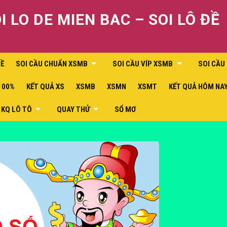
Skip
to
I LO DE MIEN BAC – SOI LÔ ĐỀ
content
ĐỀ
SOI CẦU CHUẨN XSMB
SOI CẦU VÍP XSMB
SOI CẦU
100%
KẾT QUẢ XS
XSMB
XSMN
XSMT
KẾT QUẢ HÔM NA
KQ LÔ TÔ
QUAY THỬ
SỔ MƠ