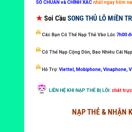
SỐ CHUẨN và CHÍNH XÁC
nhất ngay hôm nay
★
Soi Cầu
SONG THỦ LÔ MIỀN T
Các Bạn Có Thể Nạp Thẻ Vào Lúc
7h00 đ
Có Thể Nạp Cộng Dồn, Bao Nhiêu Cái Nạp
Hỗ Trợ:
Viettel, Mobiphone, Vinaphone, 
LIÊN HỆ KHI NẠP THẺ BỊ LỖI:
chát trực
NẠP THẺ & NHẬN K