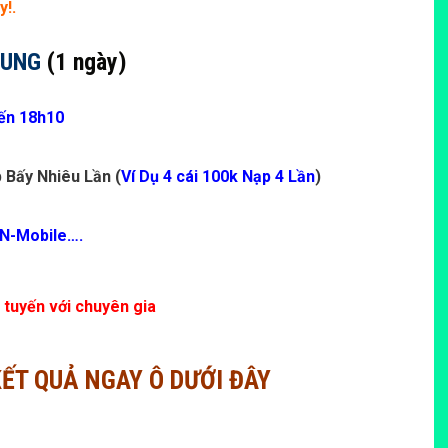
!.
RUNG
(1 ngày)
ến 18h10
 Bấy Nhiêu Lần (
Ví Dụ 4 cái 100k Nạp 4 Lần
)
VN-Mobile….
 tuyến với chuyên gia
ẾT QUẢ NGAY Ô DƯỚI ĐÂY