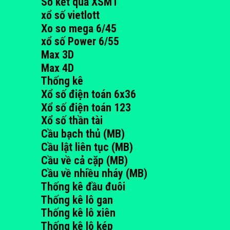
Sổ kết quả XSMT
xổ số vietlott
Xo so mega 6/45
xổ số Power 6/55
Max 3D
Max 4D
Thống kê
Xổ số điện toán 6x36
Xổ số điện toán 123
Xổ số thần tài
Cầu bạch thủ (MB)
Cầu lật liên tục (MB)
Cầu về cả cặp (MB)
Cầu về nhiều nháy (MB)
Thống kê đầu đuôi
Thống kê lô gan
Thống kê lô xiên
Thống kê lô kép