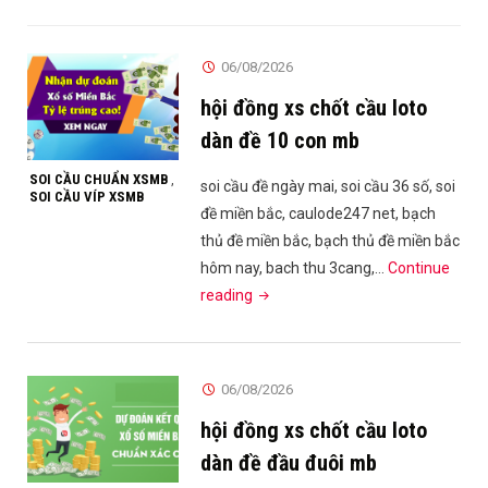
06/08/2026
hội đồng xs chốt cầu loto
dàn đề 10 con mb
SOI CẦU CHUẨN XSMB
,
soi cầu đề ngày mai, soi cầu 36 số, soi
SOI CẦU VÍP XSMB
đề miền bắc, caulode247 net, bạch
thủ đề miền bắc, bạch thủ đề miền bắc
hôm nay, bach thu 3cang,…
Continue
"hội
reading
đồng
xs
chốt
06/08/2026
cầu
hội đồng xs chốt cầu loto
loto
dàn
dàn đề đầu đuôi mb
đề