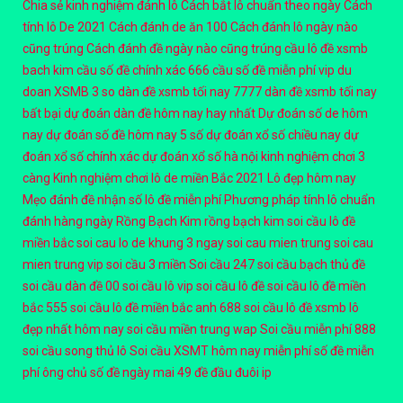
Chia sẻ kinh nghiệm đánh lô
Cách bắt lô chuẩn theo ngày
Cách
tính lô De 2021
Cách đánh de ăn 100
Cách đánh lô ngày nào
cũng trúng
Cách đánh đề ngày nào cũng trúng
cầu lô đề xsmb
bach kim
cầu số đề chính xác 666
cầu số đề miễn phí vip
du
doan XSMB 3 so
dàn đề xsmb tối nay 7777
dàn đề xsmb tối nay
bất bại
dự đoán dàn đề hôm nay hay nhất
Dự đoán số de hôm
nay
dự đoán số đề hôm nay 5 số
dự đoán xổ số chiều nay
dự
đoán xổ số chính xác
dự đoán xổ số hà nội
kinh nghiệm chơi 3
càng
Kinh nghiệm chơi lô de miền Bắc 2021
Lô đẹp hôm nay
Mẹo đánh đề
nhận số lô đề miễn phí
Phương pháp tính lô chuẩn
đánh hàng ngày
Rồng Bạch Kim
rồng bạch kim soi cầu lô đề
miền bắc
soi cau lo de khung 3 ngay
soi cau mien trung
soi cau
mien trung vip
soi cầu 3 miền
Soi cầu 247
soi cầu bạch thủ đề
soi cầu dàn đề 00
soi cầu lô vip
soi cầu lô đề
soi cầu lô đề miền
bắc 555
soi cầu lô đề miền bắc anh 688
soi cầu lô đề xsmb lô
đẹp nhất hôm nay
soi cầu miền trung wap
Soi cầu miễn phí 888
soi cầu song thủ lô
Soi cầu XSMT hôm nay miễn phí
số đề miễn
phí ông chủ
số đề ngày mai 49
đề đầu đuôi ip