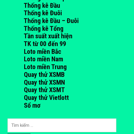
Thống kê Đầu
Thống kê Đuôi
Thống kê Đầu – Đuôi
Thống kê Tổng
Tần suất xuất hiện
TK từ 00 đến 99
Loto miền Bắc
Loto miền Nam
Loto miền Trung
Quay thử XSMB
Quay thử XSMN
Quay thử XSMT
Quay thử Vietlott
Sổ mơ
Tìm
kiếm