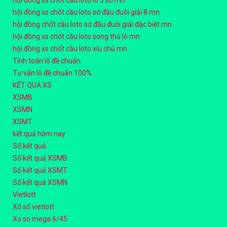
hội đồng xs chốt cầu loto lô 3 số mn
hội đồng xs chốt cầu loto sớ đầu đuôi giải 8 mn
hội đồng chốt cầu loto sớ đầu đuôi giải đặc biệt mn
hội đồng xs chốt cầu loto song thủ lô mn
hội đồng xs chốt cầu loto xíu chủ mn
Tính toán lô đề chuẩn
Tư vấn lô đề chuẩn 100%
KẾT QUẢ XS
XSMB
XSMN
XSMT
kết quả hôm nay
Sổ kết quả
Sổ kết quả XSMB
Sổ kết quả XSMT
Sổ kết quả XSMN
Vietlott
Xổ số vietlott
Xo so mega 6/45