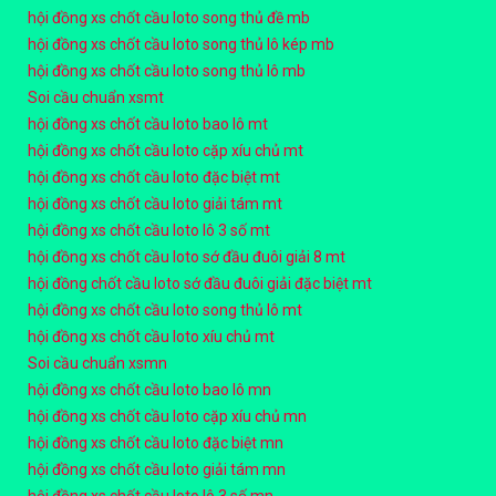
hội đồng xs chốt cầu loto song thủ đề mb
hội đồng xs chốt cầu loto song thủ lô kép mb
hội đồng xs chốt cầu loto song thủ lô mb
Soi cầu chuẩn xsmt
hội đồng xs chốt cầu loto bao lô mt
hội đồng xs chốt cầu loto cặp xíu chủ mt
hội đồng xs chốt cầu loto đặc biệt mt
hội đồng xs chốt cầu loto giải tám mt
hội đồng xs chốt cầu loto lô 3 số mt
hội đồng xs chốt cầu loto sớ đầu đuôi giải 8 mt
hội đồng chốt cầu loto sớ đầu đuôi giải đặc biệt mt
hội đồng xs chốt cầu loto song thủ lô mt
hội đồng xs chốt cầu loto xíu chủ mt
Soi cầu chuẩn xsmn
hội đồng xs chốt cầu loto bao lô mn
hội đồng xs chốt cầu loto cặp xíu chủ mn
hội đồng xs chốt cầu loto đặc biệt mn
hội đồng xs chốt cầu loto giải tám mn