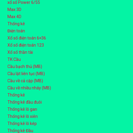
xổ số Power 6/55
Max 3D
Max 4D
Thống kê
Điện toán
Xổ số điện toán 6×36
Xổ số điện toán 123
Xổ số thần tài
TK Cầu
Cầu bạch thủ (MB)
Cầu lật liên tục (MB)
Cầu về cả cặp (MB)
Cầu về nhiều nháy (MB)
Thống kê
Thống kê đầu đuôi
Thống kê lô gan
Thống kê lô xiên
Thống kê lô kép
Thống kê Đầu