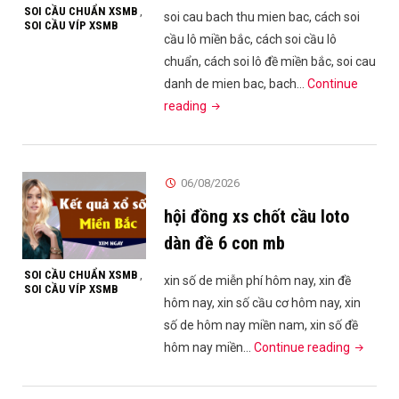
SOI CẦU CHUẨN XSMB
,
soi cau bach thu mien bac, cách soi
10
SOI CẦU VÍP XSMB
cầu lô miền bắc, cách soi cầu lô
con
chuẩn, cách soi lô đề miền bắc, soi cau
mb"
danh de mien bac, bach…
Continue
"hội
reading
đồng
xs
chốt
06/08/2026
cầu
hội đồng xs chốt cầu loto
loto
dàn
dàn đề 6 con mb
đề
SOI CẦU CHUẨN XSMB
,
xin số de miễn phí hôm nay, xin đề
đầu
SOI CẦU VÍP XSMB
hôm nay, xin số cầu cơ hôm nay, xin
đuôi
số de hôm nay miền nam, xin số đề
mb"
"hội
hôm nay miền…
Continue reading
đồng
xs