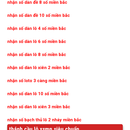
nhận số dàn đề 8 số miền bắc
nhận số dàn đề 10 số miền bắc
nhận số dàn lô 4 số miền bắc
nhận số dàn lô 6 số miền bắc
nhận số dàn lô 8 số miền bắc
nhận số dàn lô xiên 2 miền bắc
nhận số loto 3 càng miền bắc
nhận số dàn lô 10 số miền bắc
nhận số dàn lô xiên 3 miền bắc
nhận số bạch thủ lô 2 nháy miền bắc
thánh cầu lô xsmn siêu chuẩn