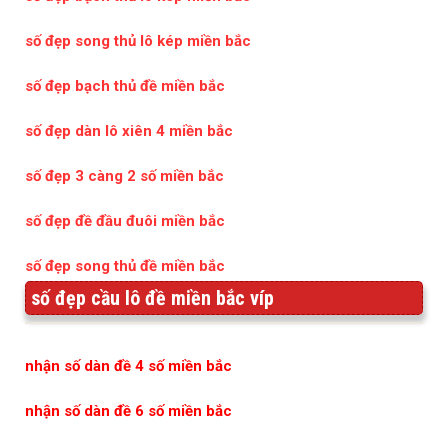
số đẹp song thủ lô kép miền bắc
số đẹp bạch thủ đề miền bắc
số đẹp dàn lô xiên 4 miền bắc
số đẹp 3 càng 2 số miền bắc
số đẹp đề đầu đuôi miền bắc
số đẹp song thủ đề miền bắc
số đẹp cầu lô đề miền bắc víp
nhận số dàn đề 4 số miền bắc
nhận số dàn đề 6 số miền bắc