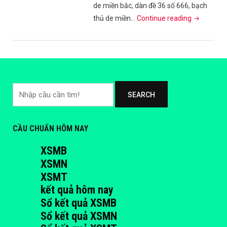
de miền bắc, dàn đề 36 số 666, bạch
mb"
"hội
thủ de miền…
Continue reading
đồng
xs
chốt
cầu
loto
dàn
SEARCH
đề
8
CẦU CHUẨN HÔM NAY
con
mb"
XSMB
XSMN
XSMT
kết quả hôm nay
Sổ kết quả XSMB
Sổ kết quả XSMN