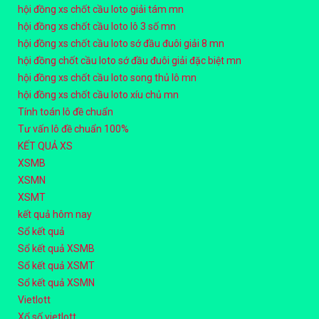
hội đồng xs chốt cầu loto giải tám mn
hội đồng xs chốt cầu loto lô 3 số mn
hội đồng xs chốt cầu loto sớ đầu đuôi giải 8 mn
hội đồng chốt cầu loto sớ đầu đuôi giải đặc biệt mn
hội đồng xs chốt cầu loto song thủ lô mn
hội đồng xs chốt cầu loto xíu chủ mn
Tính toán lô đề chuẩn
Tư vấn lô đề chuẩn 100%
KẾT QUẢ XS
XSMB
XSMN
XSMT
kết quả hôm nay
Sổ kết quả
Sổ kết quả XSMB
Sổ kết quả XSMT
Sổ kết quả XSMN
Vietlott
Xổ số vietlott