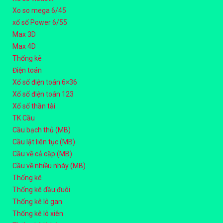
Xo so mega 6/45
xổ số Power 6/55
Max 3D
Max 4D
Thống kê
Điện toán
Xổ số điện toán 6×36
Xổ số điện toán 123
Xổ số thần tài
TK Cầu
Cầu bạch thủ (MB)
Cầu lật liên tục (MB)
Cầu về cả cặp (MB)
Cầu về nhiều nháy (MB)
Thống kê
Thống kê đầu đuôi
Thống kê lô gan
Thống kê lô xiên