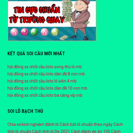
KẾT QUẢ SOI CẦU MỚI NHẤT
hội đồng xs chốt cầu loto song thủ lô mb
hội đồng xs chốt cầu loto dàn đề 8 con mb
hội đồng xs chốt cầu loto lô xiên 4 mb
hội đồng xs chốt cầu loto dàn đề 10 con mb
hội đồng xs chốt cầu loto ba càng víp mb
SOI LÔ BẠCH THỦ
Chia sẻ kinh nghiệm đánh lô
Cách bắt lô chuẩn theo ngày
Cách
tính lô chuẩn
Cách tính lô De 2021
Cách đánh de ăn 100
Cách