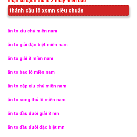
nhận số bạch thủ lô 2 nháy miền bắc
thánh cầu lô xsmn siêu chuẩn
ăn to xỉu chủ miền nam
ăn to giải đặc biệt miền nam
ăn to giải 8 miền nam
ăn to bao lô miền nam
ăn to cặp xỉu chủ miền nam
ăn to song thủ lô miền nam
ăn to đầu đuôi giải 8 mn
ăn to đầu đuôi đặc biệt mn