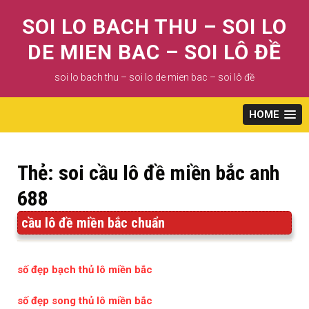
Skip
to
SOI LO BACH THU – SOI LO
content
DE MIEN BAC – SOI LÔ ĐỀ
soi lo bach thu – soi lo de mien bac – soi lô đề
HOME
Thẻ:
soi cầu lô đề miền bắc anh
688
cầu lô đề miền bắc chuẩn
số đẹp bạch thủ lô miền bắc
số đẹp song thủ lô miền bắc