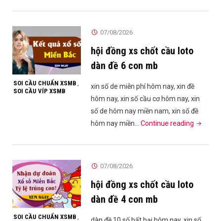
đồng
xs
chốt
07/08/2026
cầu
hội đồng xs chốt cầu loto
loto
dàn
dàn đề 6 con mb
đề
SOI CẦU CHUẨN XSMB
,
xin số de miễn phí hôm nay, xin đề
đầu
SOI CẦU VÍP XSMB
hôm nay, xin số cầu cơ hôm nay, xin
đuôi
số de hôm nay miền nam, xin số đề
mb"
"hội
hôm nay miền…
Continue reading
đồng
xs
chốt
07/08/2026
cầu
hội đồng xs chốt cầu loto
loto
dàn
dàn đề 4 con mb
đề
SOI CẦU CHUẨN XSMB
,
dàn đề 10 số bất bại hôm nay, xin số