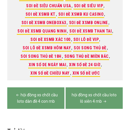
SOI ĐỀ SIÊU CHUẨN USA
,
SOI ĐỀ SIÊU VIP
,
SOI ĐỀ XSMB KT
,
SOI ĐỀ XSMB KU CASINO
,
SOI ĐỀ XSMB ONEBOX63
,
SOI ĐỀ XSMB ONLINE
,
SOI ĐỀ XSMB QUANG NINH
,
SOI ĐỀ XSMB THAN TAI
,
SOI ĐỀ XSMB XÁC 100
,
SOI LÔ ĐỀ VIP
,
SOI LÔ ĐỀ XSMB HÔM NAY
,
SOI SONG THỦ ĐỀ
,
SOI SONG THỦ ĐỀ 18H
,
SONG THỦ ĐỀ MIỀN BẮC
,
XIN SỐ DE NGÀY MAI
,
XIN SỐ ĐỀ 24 GIỜ
,
XIN SỐ ĐỀ CHIỀU NAY
,
XIN SỐ ĐỀ ƯỚC
Điều
hội đồng xs chốt cầu
hội đồng xs chốt cầu loto
hướng
loto dàn đề 4 con mb
lô xiên 4 mb
bài
viết