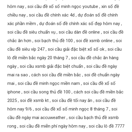
hôm nay , soi cầu đề xổ số minh ngọc youtube , xin số đề
chiều nay , soi cầu đề chính xác 4d , dự đoán số đề chính
xác phần mềm , dự đoán số đề chính xác số đẹp hôm nay ,
soi cầu đề siêu chuẩn vụ , soi cầu dàn đề online , soi cầu đề
chắc ăn hơn , soi bạch thủ đề 100 , soi đề xsmb online , soi
cầu đề siêu víp 247 , soi cầu giải đặc biệt xổ số ok , soi cầu
lô đề miền bắc ngày 20 tháng 7 , soi cầu đề chắc ăn hàng
ngày , soi cầu xsmb giải đặc biệt chuẩn , soi cầu đề ngày
mai ra sao , cách soi cầu đề miền bắc , soi đề chuẩn ngày
mai , soi cầu đề minh ngọc miền nam , soi cầu đề xổ số
iphone , soi cầu song thủ đề 100 , cách soi cầu đề miền bắc
2025 , soi đề xsmb kt , soi cầu đề tối nay ăn , soi cầu đề
hôm nay 9/6 , soi cầu đề xổ số minh ngọc 8 tháng 7 , soi
cầu đề ngày mai accuweather , soi cầu bạch thủ đề xsmb
rong , soi cầu đề miễn phí ngày hôm nay , soi cầu lô đề 7777