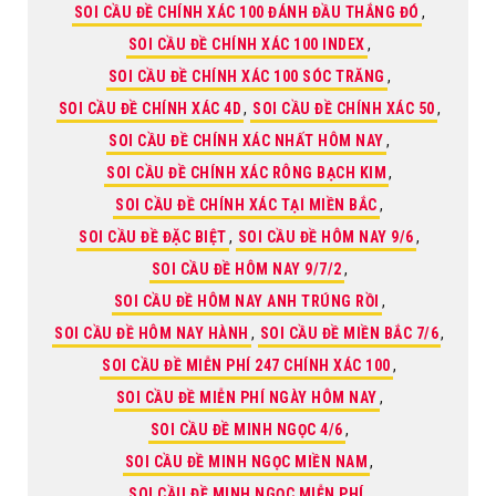
SOI CẦU ĐỀ CHÍNH XÁC 100 ĐÁNH ĐẦU THẮNG ĐÓ
,
SOI CẦU ĐỀ CHÍNH XÁC 100 INDEX
,
SOI CẦU ĐỀ CHÍNH XÁC 100 SÓC TRĂNG
,
SOI CẦU ĐỀ CHÍNH XÁC 4D
,
SOI CẦU ĐỀ CHÍNH XÁC 50
,
SOI CẦU ĐỀ CHÍNH XÁC NHẤT HÔM NAY
,
SOI CẦU ĐỀ CHÍNH XÁC RÔNG BẠCH KIM
,
SOI CẦU ĐỀ CHÍNH XÁC TẠI MIỀN BẮC
,
SOI CẦU ĐỀ ĐẶC BIỆT
,
SOI CẦU ĐỀ HÔM NAY 9/6
,
SOI CẦU ĐỀ HÔM NAY 9/7/2
,
SOI CẦU ĐỀ HÔM NAY ANH TRÚNG RỒI
,
SOI CẦU ĐỀ HÔM NAY HÀNH
,
SOI CẦU ĐỀ MIỀN BẮC 7/6
,
SOI CẦU ĐỀ MIỄN PHÍ 247 CHÍNH XÁC 100
,
SOI CẦU ĐỀ MIỄN PHÍ NGÀY HÔM NAY
,
SOI CẦU ĐỀ MINH NGỌC 4/6
,
SOI CẦU ĐỀ MINH NGỌC MIỀN NAM
,
SOI CẦU ĐỀ MINH NGỌC MIỄN PHÍ
,