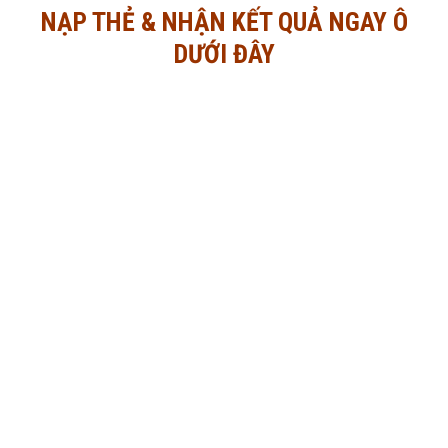
NẠP THẺ & NHẬN KẾT QUẢ NGAY Ô
DƯỚI ĐÂY