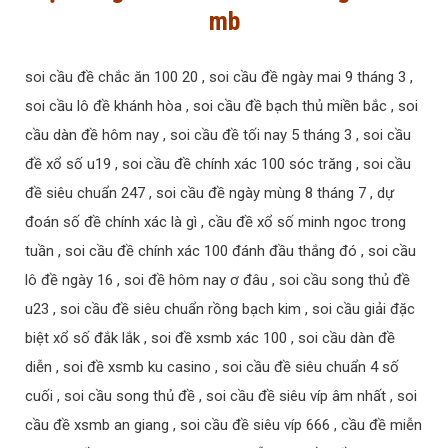
mb
soi cầu đề chắc ăn 100 20 , soi cầu đề ngày mai 9 tháng 3 ,
soi cầu lô đề khánh hòa , soi cầu đề bạch thủ miền bắc , soi
cầu dàn đề hôm nay , soi cầu đề tối nay 5 tháng 3 , soi cầu
đề xổ số u19 , soi cầu đề chính xác 100 sóc trăng , soi cầu
đề siêu chuẩn 247 , soi cầu đề ngày mùng 8 tháng 7 , dự
đoán số đề chính xác là gì , cầu đề xổ số minh ngoc trong
tuần , soi cầu đề chính xác 100 đánh đầu thắng đó , soi cầu
lô đề ngày 16 , soi đề hôm nay ơ đâu , soi cầu song thủ đề
u23 , soi cầu đề siêu chuẩn rồng bạch kim , soi cầu giải đặc
biệt xổ số đắk lắk , soi đề xsmb xác 100 , soi cầu dàn đề
diễn , soi đề xsmb ku casino , soi cầu đề siêu chuẩn 4 số
cuối , soi cầu song thủ đề , soi cầu đề siêu víp âm nhất , soi
cầu đề xsmb an giang , soi cầu đề siêu víp 666 , cầu đề miễn