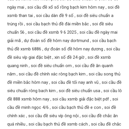
ngày mai , soi cầu đề xổ số rồng bạch kim hôm nay , soi đề
xsmb than tai , soi cầu dàn đề 9 số , soi đề siêu chuẩn a
trúng rồi , soi cầu bạch thủ đề đài miền bắc , soi đề siêu
chuẩn 56 , soi cầu đề xsmb 9 6 2025 , soi cầu đề ngày mai
giải mã , dự đoán số đề hôm nay dortmund , soi cầu bạch
thủ đề xsmb 6886 , dự đoán số đề hôm nay dương , soi cầu
đề siêu víp giai đặc biệt , xin số đề 24 giờ , soi đề xsmb
quang ninh , soi đề siêu chuẩn om , soi cầu đề ăn quanh
năm , soi cầu đề chính xác rông bạch kim , soi cầu song thủ
đề miền bắc hôm nay , soi cầu đề tối nay anh vũ , soi cầu đề
siêu chuẩn rông bach kim , soi đề siêu chuẩn usa , soi cầu lô
đề 888 xsmb hôm nay , soi cầu xsmb giải đặc biệt pdf , soi
cầu đề minh ngọc 4/6 , soi cầu bạch thủ đề e con , soi đề
chính xác , soi cầu đề siêu víp ông nội , soi cầu đề chắc ăn
quá nhiều , soi cầu bạch thủ đề xsmb cách , soi cầu đề chắc