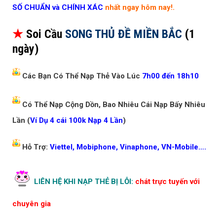
SỐ CHUẨN và CHÍNH XÁC
nhất ngay hôm nay!.
★
Soi Cầu
SONG THỦ ĐỀ MIỀN BẮC
(1
ngày)
Các Bạn Có Thể Nạp Thẻ Vào Lúc
7h00 đến 18h10
Có Thể Nạp Cộng Dồn, Bao Nhiêu Cái Nạp Bấy Nhiêu
Lần (
Ví Dụ 4 cái 100k Nạp 4 Lần
)
Hỗ Trợ:
Viettel, Mobiphone, Vinaphone, VN-Mobile….
LIÊN HỆ KHI NẠP THẺ BỊ LỖI:
chát trực tuyến với
chuyên gia