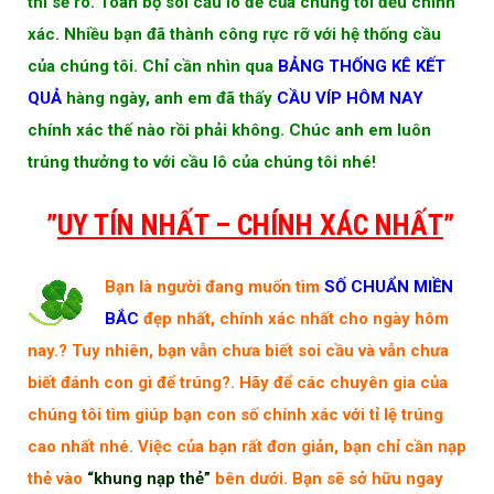
thì sẽ rõ. Toàn bộ soi cầu lô đề của chúng tôi đều chính
xác. Nhiều bạn đã thành công rực rỡ với hệ thống cầu
của chúng tôi. Chỉ cần nhìn qua
BẢNG THỐNG KÊ KẾT
QUẢ
hàng ngày, anh em đã thấy
CẦU VÍP HÔM NAY
chính xác thế nào rồi phải không. Chúc anh em luôn
trúng thưởng to với cầu lô của chúng tôi nhé!
”
UY TÍN NHẤT – CHÍNH XÁC NHẤT
”
Bạn là người đang muốn tìm
SỐ CHUẨN MIỀN
BẮC
đẹp nhất, chính xác nhất cho ngày hôm
nay.? Tuy nhiên, bạn vẫn chưa biết soi cầu và vẫn chưa
biết đánh con gì để trúng?. Hãy để các chuyên gia của
chúng tôi tìm giúp bạn con số chính xác với tỉ lệ trúng
cao nhất nhé. Việc của bạn rất đơn giản, bạn chỉ cần nạp
thẻ vào
“khung nạp thẻ”
bên dưới. Bạn sẽ sở hữu ngay