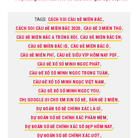
TAGS:
CÁCH SOI CẦU ĐỀ MIỀN BẮC
,
CÁCH SOI CẦU ĐỀ MIỀN BẮC 2020
,
CẦU ĐỀ 3 MIỀN THỦ
,
CẦU ĐỀ MIỀN BẮC A TRÚNG RỒI
,
CẦU ĐỀ MIỀN BẮC EN
,
CẦU ĐỀ MIỀN BẮC ID
,
CẦU ĐỀ MIỀN BẮC Ở
,
CẦU ĐỀ MIỄN PHÍ
,
CẦU ĐỀ SIÊU VÍP HÔM NAY PDF
,
CẦU ĐỀ XỔ SỐ MINH NGOC PHÁT
,
CẦU ĐỀ XỔ SỐ MINH NGOC TRONG TUẦN
,
CẦU ĐỀ XỔ SỐ MINH NGỌC VIỆT NAM
,
CẦU ĐỀ XỔ SỐ MINH NGOC YOU
,
CHỊ GOOGLE ƠI CHO EM XIN SỐ ĐỀ
,
DÀN ĐỀ 3 MIỀN
,
DỰ ĐOÁN SỐ ĐỀ CHÍNH XÁC LÀ GÌ
,
DỰ ĐOÁN SỐ ĐỀ CHÍNH XÁC PHẦN MỀM
,
DỰ ĐOÁN SỐ ĐỀ CHÍNH XÁC SỐ ĐẸP HÔM NAY
,
DỰ ĐOÁN SỐ ĐỀ CHÍNH XÁC ƯỚT
,