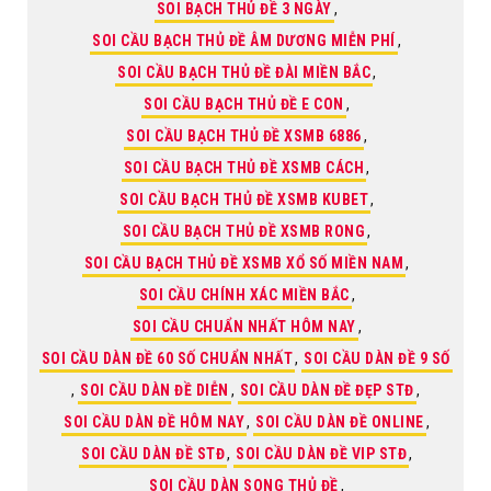
SOI BẠCH THỦ ĐỀ 3 NGÀY
,
SOI CẦU BẠCH THỦ ĐỀ ÂM DƯƠNG MIỄN PHÍ
,
SOI CẦU BẠCH THỦ ĐỀ ĐÀI MIỀN BẮC
,
SOI CẦU BẠCH THỦ ĐỀ E CON
,
SOI CẦU BẠCH THỦ ĐỀ XSMB 6886
,
SOI CẦU BẠCH THỦ ĐỀ XSMB CÁCH
,
SOI CẦU BẠCH THỦ ĐỀ XSMB KUBET
,
SOI CẦU BẠCH THỦ ĐỀ XSMB RONG
,
SOI CẦU BẠCH THỦ ĐỀ XSMB XỔ SỐ MIỀN NAM
,
SOI CẦU CHÍNH XÁC MIỀN BẮC
,
SOI CẦU CHUẨN NHẤT HÔM NAY
,
SOI CẦU DÀN ĐỀ 60 SỐ CHUẨN NHẤT
,
SOI CẦU DÀN ĐỀ 9 SỐ
,
SOI CẦU DÀN ĐỀ DIỄN
,
SOI CẦU DÀN ĐỀ ĐẸP STĐ
,
SOI CẦU DÀN ĐỀ HÔM NAY
,
SOI CẦU DÀN ĐỀ ONLINE
,
SOI CẦU DÀN ĐỀ STĐ
,
SOI CẦU DÀN ĐỀ VIP STĐ
,
SOI CẦU DÀN SONG THỦ ĐỀ
,