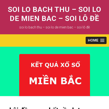
Skip
to
SOI LO BACH THU – SOI LO
content
DE MIEN BAC – SOI LÔ ĐỀ
soi lo bach thu – soi lo de mien bac – soi lô đề
HOME