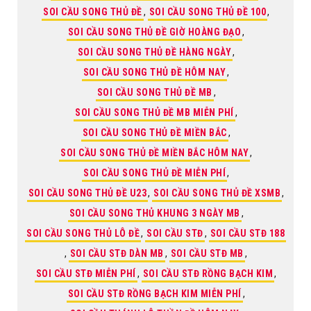
SOI CẦU SONG THỦ ĐỀ
,
SOI CẦU SONG THỦ ĐỀ 100
,
SOI CẦU SONG THỦ ĐỀ GIỜ HOÀNG ĐẠO
,
SOI CẦU SONG THỦ ĐỀ HÀNG NGÀY
,
SOI CẦU SONG THỦ ĐỀ HÔM NAY
,
SOI CẦU SONG THỦ ĐỀ MB
,
SOI CẦU SONG THỦ ĐỀ MB MIỄN PHÍ
,
SOI CẦU SONG THỦ ĐỀ MIỀN BẮC
,
SOI CẦU SONG THỦ ĐỀ MIỀN BẮC HÔM NAY
,
SOI CẦU SONG THỦ ĐỀ MIỄN PHÍ
,
SOI CẦU SONG THỦ ĐỀ U23
,
SOI CẦU SONG THỦ ĐỀ XSMB
,
SOI CẦU SONG THỦ KHUNG 3 NGÀY MB
,
SOI CẦU SONG THỦ LÔ ĐỀ
,
SOI CẦU STĐ
,
SOI CẦU STĐ 188
,
SOI CẦU STĐ DÀN MB
,
SOI CẦU STĐ MB
,
SOI CẦU STĐ MIỄN PHÍ
,
SOI CẦU STĐ RỒNG BẠCH KIM
,
SOI CẦU STĐ RỒNG BẠCH KIM MIỄN PHÍ
,