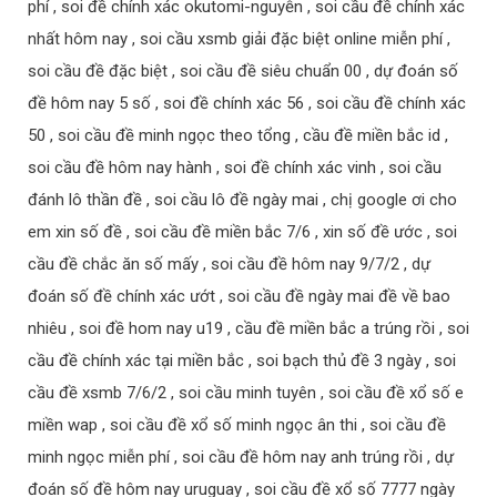
phí , soi đề chính xác okutomi-nguyễn , soi cầu đề chính xác
nhất hôm nay , soi cầu xsmb giải đặc biệt online miễn phí ,
soi cầu đề đặc biệt , soi cầu đề siêu chuẩn 00 , dự đoán số
đề hôm nay 5 số , soi đề chính xác 56 , soi cầu đề chính xác
50 , soi cầu đề minh ngọc theo tổng , cầu đề miền bắc id ,
soi cầu đề hôm nay hành , soi đề chính xác vinh , soi cầu
đánh lô thần đề , soi cầu lô đề ngày mai , chị google ơi cho
em xin số đề , soi cầu đề miền bắc 7/6 , xin số đề ước , soi
cầu đề chắc ăn số mấy , soi cầu đề hôm nay 9/7/2 , dự
đoán số đề chính xác ướt , soi cầu đề ngày mai đề về bao
nhiêu , soi đề hom nay u19 , cầu đề miền bắc a trúng rồi , soi
cầu đề chính xác tại miền bắc , soi bạch thủ đề 3 ngày , soi
cầu đề xsmb 7/6/2 , soi cầu minh tuyên , soi cầu đề xổ số e
miền wap , soi cầu đề xổ số minh ngọc ân thi , soi cầu đề
minh ngọc miễn phí , soi cầu đề hôm nay anh trúng rồi , dự
đoán số đề hôm nay uruguay , soi cầu đề xổ số 7777 ngày