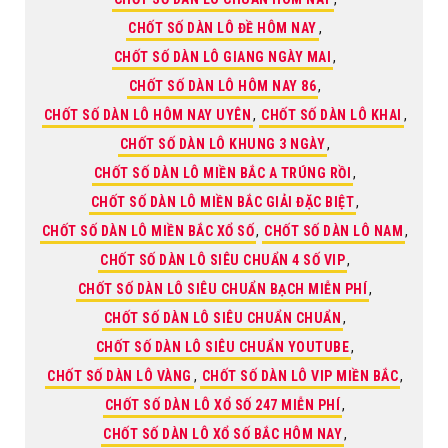
CHỐT SỐ DÀN LÔ ĐỀ HÔM NAY
,
CHỐT SỐ DÀN LÔ GIANG NGÀY MAI
,
CHỐT SỐ DÀN LÔ HÔM NAY 86
,
CHỐT SỐ DÀN LÔ HÔM NAY UYÊN
,
CHỐT SỐ DÀN LÔ KHAI
,
CHỐT SỐ DÀN LÔ KHUNG 3 NGÀY
,
CHỐT SỐ DÀN LÔ MIỀN BẮC A TRÚNG RỒI
,
CHỐT SỐ DÀN LÔ MIỀN BẮC GIẢI ĐẶC BIỆT
,
CHỐT SỐ DÀN LÔ MIỀN BẮC XỔ SỐ
,
CHỐT SỐ DÀN LÔ NAM
,
CHỐT SỐ DÀN LÔ SIÊU CHUẨN 4 SỐ VIP
,
CHỐT SỐ DÀN LÔ SIÊU CHUẨN BẠCH MIỄN PHÍ
,
CHỐT SỐ DÀN LÔ SIÊU CHUẨN CHUẨN
,
CHỐT SỐ DÀN LÔ SIÊU CHUẨN YOUTUBE
,
CHỐT SỐ DÀN LÔ VÀNG
,
CHỐT SỐ DÀN LÔ VIP MIỀN BẮC
,
CHỐT SỐ DÀN LÔ XỔ SỐ 247 MIỄN PHÍ
,
CHỐT SỐ DÀN LÔ XỔ SỐ BẮC HÔM NAY
,