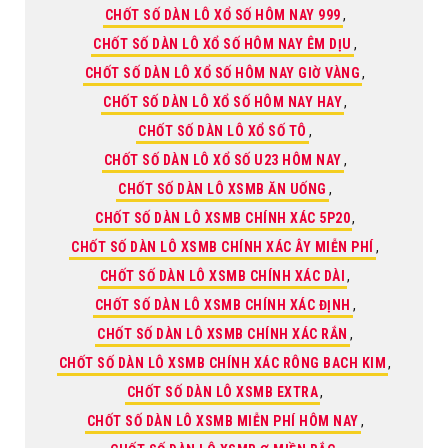
CHỐT SỐ DÀN LÔ XỔ SỐ HÔM NAY 999
,
CHỐT SỐ DÀN LÔ XỔ SỐ HÔM NAY ÊM DỊU
,
CHỐT SỐ DÀN LÔ XỔ SỐ HÔM NAY GIỜ VÀNG
,
CHỐT SỐ DÀN LÔ XỔ SỐ HÔM NAY HAY
,
CHỐT SỐ DÀN LÔ XỔ SỐ TÔ
,
CHỐT SỐ DÀN LÔ XỔ SỐ U23 HÔM NAY
,
CHỐT SỐ DÀN LÔ XSMB ĂN UỐNG
,
CHỐT SỐ DÀN LÔ XSMB CHÍNH XÁC 5P20
,
CHỐT SỐ DÀN LÔ XSMB CHÍNH XÁC ÂY MIỄN PHÍ
,
CHỐT SỐ DÀN LÔ XSMB CHÍNH XÁC DÀI
,
CHỐT SỐ DÀN LÔ XSMB CHÍNH XÁC ĐỊNH
,
CHỐT SỐ DÀN LÔ XSMB CHÍNH XÁC RẮN
,
CHỐT SỐ DÀN LÔ XSMB CHÍNH XÁC RÔNG BACH KIM
,
CHỐT SỐ DÀN LÔ XSMB EXTRA
,
CHỐT SỐ DÀN LÔ XSMB MIỄN PHÍ HÔM NAY
,