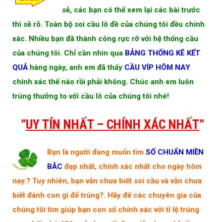
sẻ, các bạn có thể xem lại các bài trước
thì sẽ rõ. Toàn bộ soi cầu lô đề của chúng tôi đều chính
xác. Nhiều bạn đã thành công rực rỡ với hệ thống cầu
của chúng tôi. Chỉ cần nhìn qua
BẢNG THỐNG KÊ KẾT
QUẢ
hàng ngày, anh em đã thấy
CẦU VÍP HÔM NAY
chính xác thế nào rồi phải không. Chúc anh em luôn
trúng thưởng to với cầu lô của chúng tôi nhé!
”
UY TÍN NHẤT – CHÍNH XÁC NHẤT
”
Bạn là người đang muốn tìm
SỐ CHUẨN MIỀN
BẮC
đẹp nhất, chính xác nhất cho ngày hôm
nay.? Tuy nhiên, bạn vẫn chưa biết soi cầu và vẫn chưa
biết đánh con gì để trúng?. Hãy để các chuyên gia của
chúng tôi tìm giúp bạn con số chính xác với tỉ lệ trúng