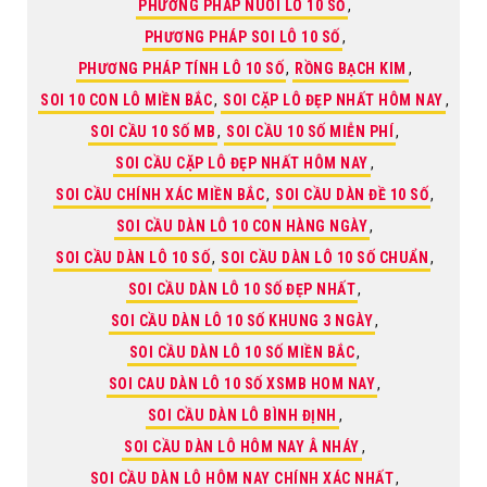
PHƯƠNG PHÁP NUÔI LÔ 10 SỐ
,
PHƯƠNG PHÁP SOI LÔ 10 SỐ
,
PHƯƠNG PHÁP TÍNH LÔ 10 SỐ
,
RỒNG BẠCH KIM
,
SOI 10 CON LÔ MIỀN BẮC
,
SOI CẶP LÔ ĐẸP NHẤT HÔM NAY
,
SOI CẦU 10 SỐ MB
,
SOI CẦU 10 SỐ MIỄN PHÍ
,
SOI CẦU CẶP LÔ ĐẸP NHẤT HÔM NAY
,
SOI CẦU CHÍNH XÁC MIỀN BẮC
,
SOI CẦU DÀN ĐỀ 10 SỐ
,
SOI CẦU DÀN LÔ 10 CON HÀNG NGÀY
,
SOI CẦU DÀN LÔ 10 SỐ
,
SOI CẦU DÀN LÔ 10 SỐ CHUẨN
,
SOI CẦU DÀN LÔ 10 SỐ ĐẸP NHẤT
,
SOI CẦU DÀN LÔ 10 SỐ KHUNG 3 NGÀY
,
SOI CẦU DÀN LÔ 10 SỐ MIỀN BẮC
,
SOI CAU DÀN LÔ 10 SỐ XSMB HOM NAY
,
SOI CẦU DÀN LÔ BÌNH ĐỊNH
,
SOI CẦU DÀN LÔ HÔM NAY Â NHÁY
,
SOI CẦU DÀN LÔ HÔM NAY CHÍNH XÁC NHẤT
,