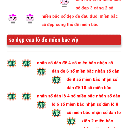
số đẹp 3 càng 2 số
miền bắc
số đẹp đề đầu đuôi miền bắc
số đẹp song thủ đề miền bắc
số đẹp cầu lô đề miền bắc víp
nhận số dàn đề 4 số miền bắc
nhận số
dàn đề 6 số miền bắc
nhận số dàn
đề 8 số miền bắc
nhận số
dàn đề 10 số miền bắc
nhận số dàn lô 4 số miền bắc
nhận số dàn
lô 6 số miền bắc
nhận số dàn lô 8
số miền bắc
nhận số dàn lô
xiên 2 miền bắc