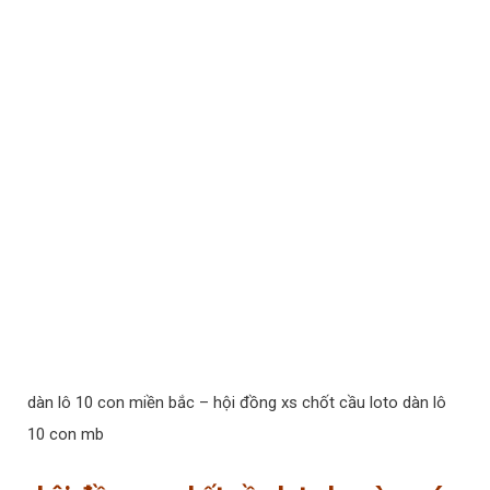
dàn lô 10 con miền bắc – hội đồng xs chốt cầu loto dàn lô
10 con mb