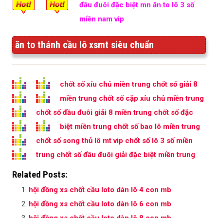
đầu đuôi đặc biệt mn
ăn to lô 3 số
miền nam vip
ăn to thánh cầu lô xsmt siêu chuẩn
chốt số xỉu chủ miền trung
chốt số giải 8
miền trung
chốt số cặp xỉu chủ miền trung
chốt số đầu đuôi giải 8 miền trung
chốt số đặc
biệt miền trung
chốt số bao lô miền trung
chốt số song thủ lô mt vip
chốt số lô 3 số miền
trung
chốt số đầu đuôi giải đặc biệt miền trung
Related Posts:
hội đồng xs chốt cầu loto dàn lô 4 con mb
hội đồng xs chốt cầu loto dàn lô 6 con mb
hội đồng xs chốt cầu loto dàn lô 8 con mb