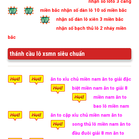
nhận số loto 3 càng
miền bắc
nhận số dàn lô 10 số miền bắc
nhận số dàn lô xiên 3 miền bắc
nhận số bạch thủ lô 2 nháy miền
bắc
thánh cầu lô xsmn siêu chuẩn
ăn to xỉu chủ miền nam
ăn to giải đặc
biệt miền nam
ăn to giải 8
miền nam
ăn to
bao lô miền nam
ăn to cặp xỉu chủ miền nam
ăn to
song thủ lô miền nam
ăn to
đầu đuôi giải 8 mn
ăn to