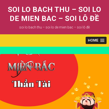
Skip
to
SOI LO BACH THU – SOI LO
content
DE MIEN BAC – SOI LÔ ĐỀ
soi lo bach thu – soi lo de mien bac – soi lô đề
HOME