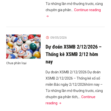
Từ những lần mở thưởng trước, cùng
"Dự
chuyên gia phân…
Continue reading
đoán
XSMB
10/2/
–
09/05/2026
Thống
Dự đoán XSMB 2/12/2026 –
kê
XSMB
Thống kê XSMB 2/12 hôm
10/2/
nay
Chưa phân loại
hôm
nay"
Dự đoán XSMB 2/12/2026 Dự đoán
XSMB 2/12/2026 – Thống kê xổ số
miền Bắc ngày 2/12/2026hôm nay –
Từ những lần mở thưởng trước, cùng
chuyên gia phân tích,…
Continue
"Dự
reading
đoán