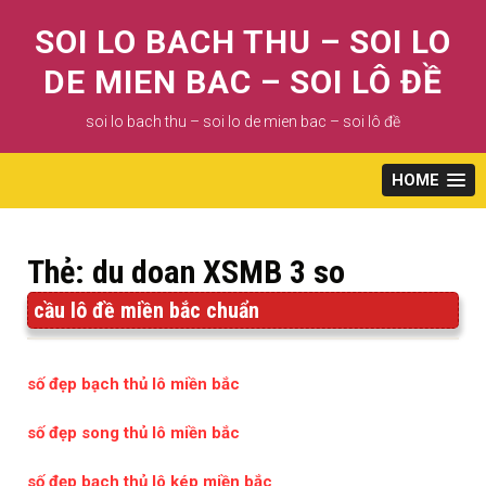
Skip
to
SOI LO BACH THU – SOI LO
content
DE MIEN BAC – SOI LÔ ĐỀ
soi lo bach thu – soi lo de mien bac – soi lô đề
HOME
Thẻ:
du doan XSMB 3 so
cầu lô đề miền bắc chuẩn
số đẹp bạch thủ lô miền bắc
số đẹp song thủ lô miền bắc
số đẹp bạch thủ lô kép miền bắc