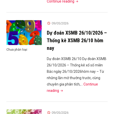
"Dự
Continue reading
đoán
XSMB
22/10/2026,
09/05/2026
soi
Dự đoán XSMB 26/10/2026 –
cầu
kết
Thống kê XSMB 26/10 hôm
quả
nay
Chưa phân loại
Xổ
Số"
Dự đoán XSMB 26/10 Dự đoán XSMB
26/10/2026 – Thống kê xổ số miền
Bắc ngày 26/10/2026hôm nay – Từ
những lần mở thưởng trước, cùng
chuyên gia phân tích,…
Continue
"Dự
reading
đoán
XSMB
26/10/2026
09/05/2026