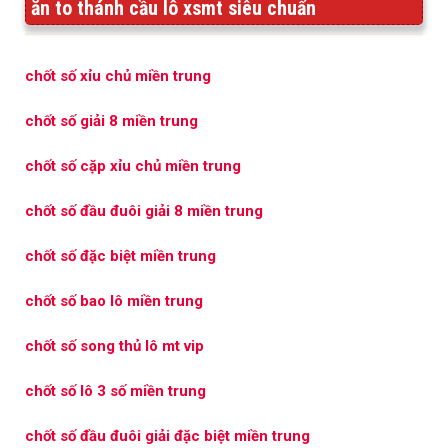
ăn to thánh cầu lô xsmt siêu chuẩn
chốt số xỉu chủ miền trung
chốt số giải 8 miền trung
chốt số cặp xỉu chủ miền trung
chốt số đầu đuôi giải 8 miền trung
chốt số đặc biệt miền trung
chốt số bao lô miền trung
chốt số song thủ lô mt vip
chốt số lô 3 số miền trung
chốt số đầu đuôi giải đặc biệt miền trung