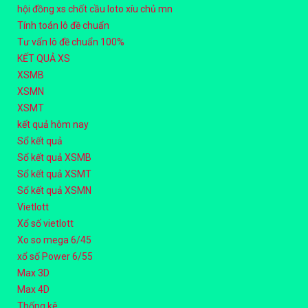
hội đồng xs chốt cầu loto xíu chủ mn
Tính toán lô đề chuẩn
Tư vấn lô đề chuẩn 100%
KẾT QUẢ XS
XSMB
XSMN
XSMT
kết quả hôm nay
Sổ kết quả
Sổ kết quả XSMB
Sổ kết quả XSMT
Sổ kết quả XSMN
Vietlott
Xổ số vietlott
Xo so mega 6/45
xổ số Power 6/55
Max 3D
Max 4D
Thống kê