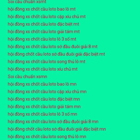
Soi cầu chuẩn xsmt
hội đồng xs chốt cầu loto bao lô mt
hội đồng xs chốt cầu loto cặp xíu chủ mt
hội đồng xs chốt cầu loto đặc biệt mt
hội đồng xs chốt cầu loto giải tám mt
hội đồng xs chốt cầu loto lô 3 số mt
hội đồng xs chốt cầu loto sớ đầu đuôi giải 8 mt
hội đồng chốt cầu loto sớ đầu đuôi giải đặc biệt mt
hội đồng xs chốt cầu loto song thủ lô mt
hội đồng xs chốt cầu loto xíu chủ mt
Soi cầu chuẩn xsmn
hội đồng xs chốt cầu loto bao lô mn
hội đồng xs chốt cầu loto cặp xíu chủ mn
hội đồng xs chốt cầu loto đặc biệt mn
hội đồng xs chốt cầu loto giải tám mn
hội đồng xs chốt cầu loto lô 3 số mn
hội đồng xs chốt cầu loto sớ đầu đuôi giải 8 mn
hội đồng chốt cầu loto sớ đầu đuôi giải đặc biệt mn
hội đồng xs chốt cầu loto song thủ lô mn