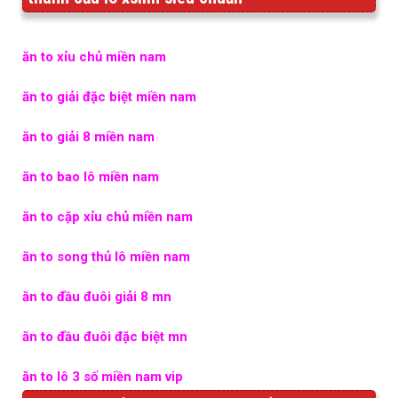
ăn to xỉu chủ miền nam
ăn to giải đặc biệt miền nam
ăn to giải 8 miền nam
ăn to bao lô miền nam
ăn to cặp xỉu chủ miền nam
ăn to song thủ lô miền nam
ăn to đầu đuôi giải 8 mn
ăn to đầu đuôi đặc biệt mn
ăn to lô 3 số miền nam vip