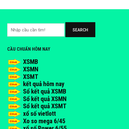
hướng
kê
bài
XSMB
viết
25/10
hôm
SEARCH
nay"
CẦU CHUẨN HÔM NAY
XSMB
XSMN
XSMT
kết quả hôm nay
Sổ kết quả XSMB
Sổ kết quả XSMN
Sổ kết quả XSMT
xổ số vietlott
Xo so mega 6/45
xổ số Power 6/55