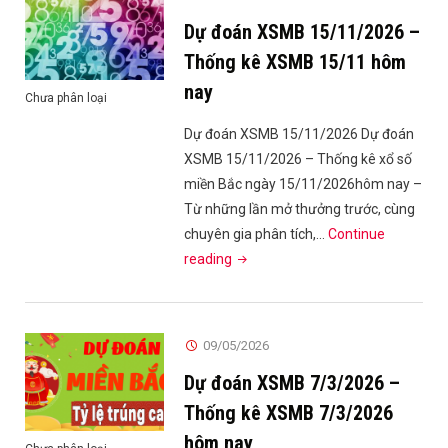
–
Dự đoán XSMB 15/11/2026 –
Thống
kê
Thống kê XSMB 15/11 hôm
XSMB
nay
Chưa phân loại
26/10
hôm
Dự đoán XSMB 15/11/2026 Dự đoán
nay"
XSMB 15/11/2026 – Thống kê xổ số
miền Bắc ngày 15/11/2026hôm nay –
Từ những lần mở thưởng trước, cùng
chuyên gia phân tích,…
Continue
"Dự
reading
đoán
XSMB
15/11/2026
09/05/2026
–
Dự đoán XSMB 7/3/2026 –
Thống
kê
Thống kê XSMB 7/3/2026
XSMB
hôm nay