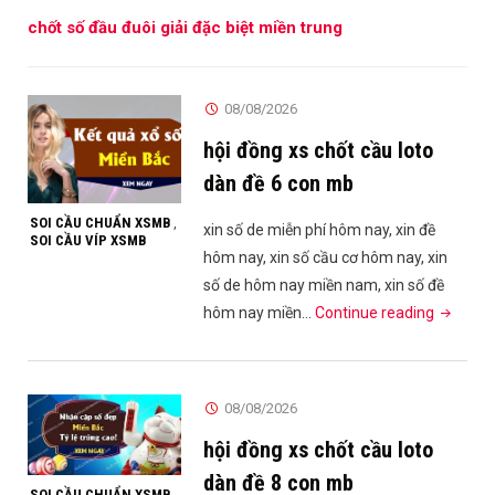
chốt số đầu đuôi giải đặc biệt miền trung
08/08/2026
hội đồng xs chốt cầu loto
dàn đề 6 con mb
SOI CẦU CHUẨN XSMB
,
xin số de miễn phí hôm nay, xin đề
SOI CẦU VÍP XSMB
hôm nay, xin số cầu cơ hôm nay, xin
số de hôm nay miền nam, xin số đề
"hội
hôm nay miền…
Continue reading
đồng
xs
chốt
08/08/2026
cầu
hội đồng xs chốt cầu loto
loto
dàn
dàn đề 8 con mb
SOI CẦU CHUẨN XSMB
,