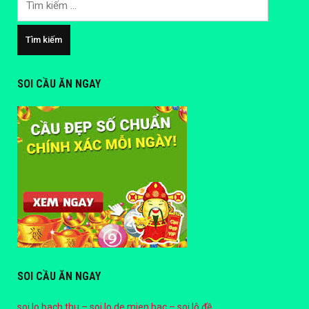
kiếm
cho:
SOI CẦU ĂN NGAY
SOI CẦU ĂN NGAY
soi lo bach thu – soi lo de mien bac – soi lô đề