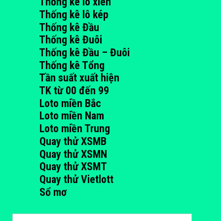
Thống kê lô xiên
Thống kê lô kép
Thống kê Đầu
Thống kê Đuôi
Thống kê Đầu – Đuôi
Thống kê Tổng
Tần suất xuất hiện
TK từ 00 đến 99
Loto miền Bắc
Loto miền Nam
Loto miền Trung
Quay thử XSMB
Quay thử XSMN
Quay thử XSMT
Quay thử Vietlott
Sổ mơ
Tìm