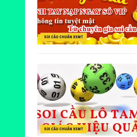
SOI CẦU CHUẨN XSMT
SOI CẦU CHUẨN XSMT