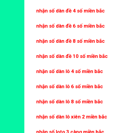
nhận số dàn đề 4 số miền bắc
nhận số dàn đề 6 số miền bắc
nhận số dàn đề 8 số miền bắc
nhận số dàn đề 10 số miền bắc
nhận số dàn lô 4 số miền bắc
nhận số dàn lô 6 số miền bắc
nhận số dàn lô 8 số miền bắc
nhận số dàn lô xiên 2 miền bắc
nhận số loto 3 càng miền bắc