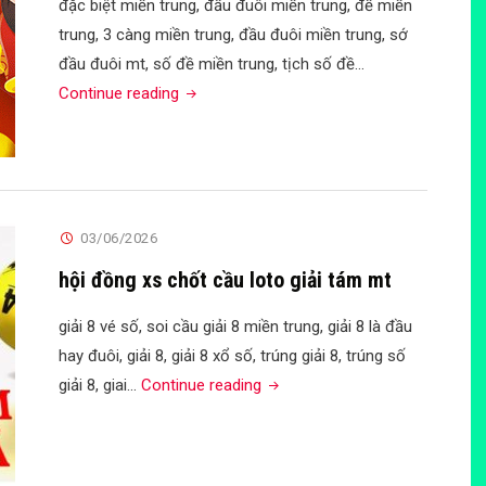
đặc biệt miền trung, đầu đuôi miền trung, đề miền
trung, 3 càng miền trung, đầu đuôi miền trung, sớ
đầu đuôi mt, số đề miền trung, tịch số đề…
"hội
Continue reading
đồng
xs
chốt
cầu
loto
03/06/2026
đặc
hội đồng xs chốt cầu loto giải tám mt
biệt
giải 8 vé số, soi cầu giải 8 miền trung, giải 8 là đầu
mt"
hay đuôi, giải 8, giải 8 xổ số, trúng giải 8, trúng số
"hội
giải 8, giai…
Continue reading
đồng
xs
chốt