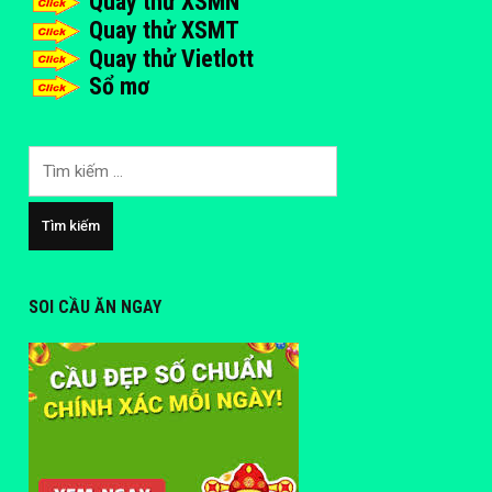
Quay thử XSMN
Quay thử XSMT
Quay thử Vietlott
Sổ mơ
Tìm
kiếm
cho:
SOI CẦU ĂN NGAY