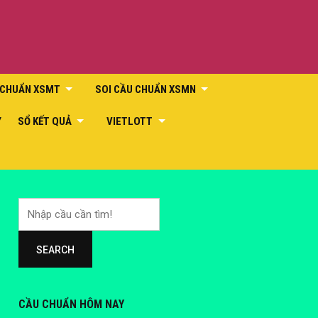
 CHUẨN XSMT
SOI CẦU CHUẨN XSMN
Y
SỔ KẾT QUẢ
VIETLOTT
SEARCH
CẦU CHUẨN HÔM NAY