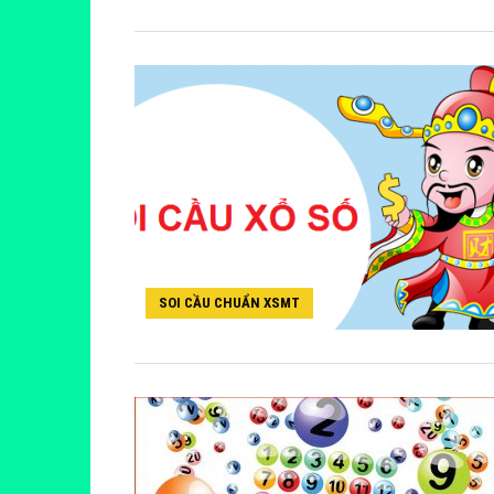
SOI CẦU CHUẨN XSMT