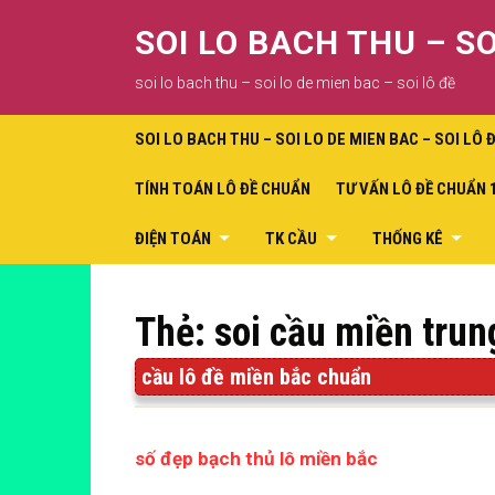
SOI LO BACH THU – SO
soi lo bach thu – soi lo de mien bac – soi lô đề
SOI LO BACH THU – SOI LO DE MIEN BAC – SOI LÔ 
TÍNH TOÁN LÔ ĐỀ CHUẨN
TƯ VẤN LÔ ĐỀ CHUẨN 
ĐIỆN TOÁN
TK CẦU
THỐNG KÊ
Thẻ:
soi cầu miền tru
cầu lô đề miền bắc chuẩn
số đẹp bạch thủ lô miền bắc