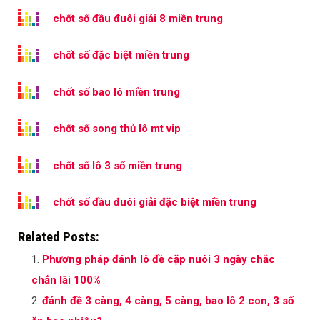
chốt số đầu đuôi giải 8 miền trung
chốt số đặc biệt miền trung
chốt số bao lô miền trung
chốt số song thủ lô mt vip
chốt số lô 3 số miền trung
chốt số đầu đuôi giải đặc biệt miền trung
Related Posts:
Phương pháp đánh lô đề cặp nuôi 3 ngày chắc
chắn lãi 100%
đánh đề 3 càng, 4 càng, 5 càng, bao lô 2 con, 3 số