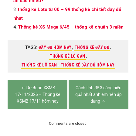
ăn bao nhiêu?
thống kê Loto từ 00 – 99 thống kê chi tiết đầy đủ
nhất
Thống kê XS Mega 6/45 – thống kê chuẩn 3 miền
TAGS:
ĐẦY ĐỦ HÔM NAY
,
THỐNG KÊ ĐẦY ĐỦ
,
THỐNG KÊ LÔ GAN
,
THỐNG KÊ LÔ GAN - THỐNG KÊ ĐẦY ĐỦ HÔM NAY
Điều
Dự đoán XSMB
Cách tính đề 3 càng hiệu
hướng
17/11/2026 – Thống kê
quả nhất anh em nên áp
XSMB 17/11 hôm nay
dụng
bài
viết
Comments are closed.