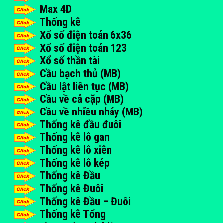
Max 4D
Thống kê
Xổ số điện toán 6x36
Xổ số điện toán 123
Xổ số thần tài
Cầu bạch thủ (MB)
Cầu lật liên tục (MB)
Cầu về cả cặp (MB)
Cầu về nhiều nháy (MB)
Thống kê đầu đuôi
Thống kê lô gan
Thống kê lô xiên
Thống kê lô kép
Thống kê Đầu
Thống kê Đuôi
Thống kê Đầu – Đuôi
Thống kê Tổng