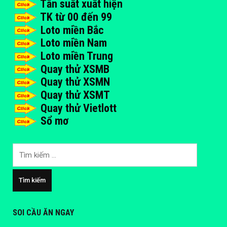
Tần suất xuất hiện
TK từ 00 đến 99
Loto miền Bắc
Loto miền Nam
Loto miền Trung
Quay thử XSMB
Quay thử XSMN
Quay thử XSMT
Quay thử Vietlott
Sổ mơ
Tìm
kiếm
cho:
SOI CẦU ĂN NGAY