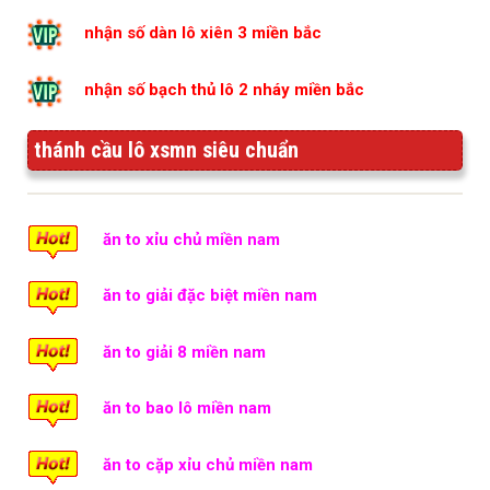
nhận số dàn lô xiên 3 miền bắc
nhận số bạch thủ lô 2 nháy miền bắc
thánh cầu lô xsmn siêu chuẩn
ăn to xỉu chủ miền nam
ăn to giải đặc biệt miền nam
ăn to giải 8 miền nam
ăn to bao lô miền nam
ăn to cặp xỉu chủ miền nam