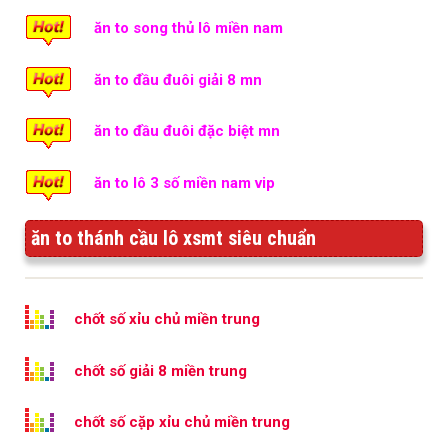
ăn to song thủ lô miền nam
ăn to đầu đuôi giải 8 mn
ăn to đầu đuôi đặc biệt mn
ăn to lô 3 số miền nam vip
ăn to thánh cầu lô xsmt siêu chuẩn
chốt số xỉu chủ miền trung
chốt số giải 8 miền trung
chốt số cặp xỉu chủ miền trung