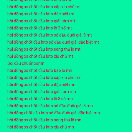
hội đồng xs chốt cầu loto cặp xíu chủ mt
hội đồng xs chốt cầu loto đặc biệt mt
hội đồng xs chốt cầu loto giải tám mt
hội đồng xs chốt cầu loto lô 3 số mt
hội đồng xs chốt cầu loto sớ đầu đuôi giải 8 mt
hội đồng chốt cầu loto sớ đầu đuôi giải đặc biệt mt
hội đồng xs chốt cầu loto song thủ lô mt
hội đồng xs chốt cầu loto xíu chủ mt
Soi cầu chuẩn xsmn
hội đồng xs chốt cầu loto bao lô mn
hội đồng xs chốt cầu loto cặp xíu chủ mn
hội đồng xs chốt cầu loto đặc biệt mn
hội đồng xs chốt cầu loto giải tám mn
hội đồng xs chốt cầu loto lô 3 số mn
hội đồng xs chốt cầu loto sớ đầu đuôi giải 8 mn
hội đồng chốt cầu loto sớ đầu đuôi giải đặc biệt mn
hội đồng xs chốt cầu loto song thủ lô mn
hội đồng xs chốt cầu loto xíu chủ mn