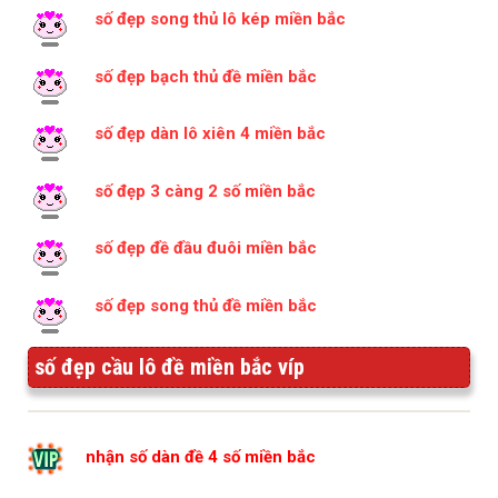
số đẹp song thủ lô kép miền bắc
số đẹp bạch thủ đề miền bắc
số đẹp dàn lô xiên 4 miền bắc
số đẹp 3 càng 2 số miền bắc
số đẹp đề đầu đuôi miền bắc
số đẹp song thủ đề miền bắc
số đẹp cầu lô đề miền bắc víp
nhận số dàn đề 4 số miền bắc