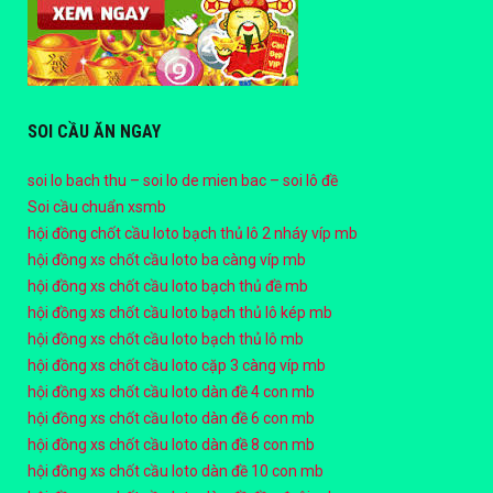
SOI CẦU ĂN NGAY
soi lo bach thu – soi lo de mien bac – soi lô đề
Soi cầu chuẩn xsmb
hội đồng chốt cầu loto bạch thủ lô 2 nháy víp mb
hội đồng xs chốt cầu loto ba càng víp mb
hội đồng xs chốt cầu loto bạch thủ đề mb
hội đồng xs chốt cầu loto bạch thủ lô kép mb
hội đồng xs chốt cầu loto bạch thủ lô mb
hội đồng xs chốt cầu loto cặp 3 càng víp mb
hội đồng xs chốt cầu loto dàn đề 4 con mb
hội đồng xs chốt cầu loto dàn đề 6 con mb
hội đồng xs chốt cầu loto dàn đề 8 con mb
hội đồng xs chốt cầu loto dàn đề 10 con mb