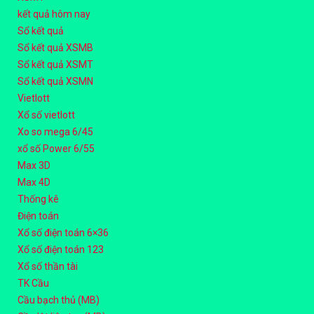
kết quả hôm nay
Sổ kết quả
Sổ kết quả XSMB
Sổ kết quả XSMT
Sổ kết quả XSMN
Vietlott
Xổ số vietlott
Xo so mega 6/45
xổ số Power 6/55
Max 3D
Max 4D
Thống kê
Điện toán
Xổ số điện toán 6×36
Xổ số điện toán 123
Xổ số thần tài
TK Cầu
Cầu bạch thủ (MB)