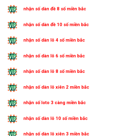
nhận số dàn đề 8 số miền bắc
nhận số dàn đề 10 số miền bắc
nhận số dàn lô 4 số miền bắc
nhận số dàn lô 6 số miền bắc
nhận số dàn lô 8 số miền bắc
nhận số dàn lô xiên 2 miền bắc
nhận số loto 3 càng miền bắc
nhận số dàn lô 10 số miền bắc
nhận số dàn lô xiên 3 miền bắc