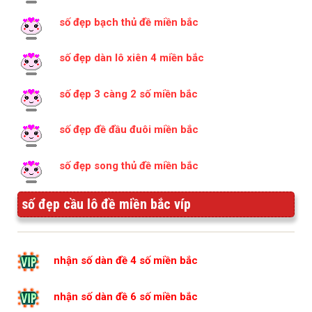
số đẹp bạch thủ đề miền bắc
số đẹp dàn lô xiên 4 miền bắc
số đẹp 3 càng 2 số miền bắc
số đẹp đề đầu đuôi miền bắc
số đẹp song thủ đề miền bắc
số đẹp cầu lô đề miền bắc víp
nhận số dàn đề 4 số miền bắc
nhận số dàn đề 6 số miền bắc