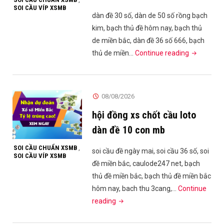
đề
SOI CẦU VÍP XSMB
dàn đề 30 số, dàn de 50 số rồng bạch
6
kim, bạch thủ đề hôm nay, bạch thủ
con
de miền bắc, dàn đề 36 số 666, bạch
mb"
"hội
thủ de miền…
Continue reading
đồng
xs
chốt
08/08/2026
cầu
hội đồng xs chốt cầu loto
loto
dàn
dàn đề 10 con mb
đề
SOI CẦU CHUẨN XSMB
,
soi cầu đề ngày mai, soi cầu 36 số, soi
8
SOI CẦU VÍP XSMB
đề miền bắc, caulode247 net, bạch
con
thủ đề miền bắc, bạch thủ đề miền bắc
mb"
hôm nay, bach thu 3cang,…
Continue
"hội
reading
đồng