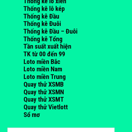
Thống kê lô xiên
Thống kê lô kép
Thống kê Đầu
Thống kê Đuôi
Thống kê Đầu – Đuôi
Thống kê Tổng
Tần suất xuất hiện
TK từ 00 đến 99
Loto miền Bắc
Loto miền Nam
Loto miền Trung
Quay thử XSMB
Quay thử XSMN
Quay thử XSMT
Quay thử Vietlott
Sổ mơ
Tìm