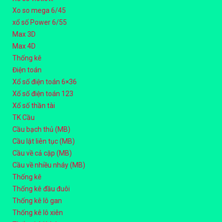
Xo so mega 6/45
xổ số Power 6/55
Max 3D
Max 4D
Thống kê
Điện toán
Xổ số điện toán 6×36
Xổ số điện toán 123
Xổ số thần tài
TK Cầu
Cầu bạch thủ (MB)
Cầu lật liên tục (MB)
Cầu về cả cặp (MB)
Cầu về nhiều nháy (MB)
Thống kê
Thống kê đầu đuôi
Thống kê lô gan
Thống kê lô xiên