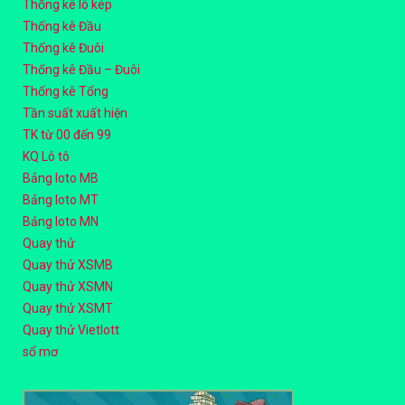
Thống kê lô kép
Thống kê Đầu
Thống kê Đuôi
Thống kê Đầu – Đuôi
Thống kê Tổng
Tần suất xuất hiện
TK từ 00 đến 99
KQ Lô tô
Bảng loto MB
Bảng loto MT
Bảng loto MN
Quay thử
Quay thử XSMB
Quay thử XSMN
Quay thử XSMT
Quay thử Vietlott
sổ mơ