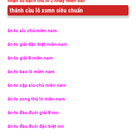
nhận số bạch thủ lô 2 nháy miền bắc
thánh cầu lô xsmn siêu chuẩn
ăn to xỉu chủ miền nam
ăn to giải đặc biệt miền nam
ăn to giải 8 miền nam
ăn to bao lô miền nam
ăn to cặp xỉu chủ miền nam
ăn to song thủ lô miền nam
ăn to đầu đuôi giải 8 mn
ăn to đầu đuôi đặc biệt mn