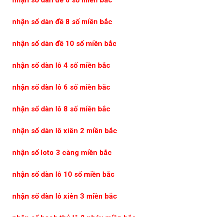
nhận số dàn đề 8 số miền bắc
nhận số dàn đề 10 số miền bắc
nhận số dàn lô 4 số miền bắc
nhận số dàn lô 6 số miền bắc
nhận số dàn lô 8 số miền bắc
nhận số dàn lô xiên 2 miền bắc
nhận số loto 3 càng miền bắc
nhận số dàn lô 10 số miền bắc
nhận số dàn lô xiên 3 miền bắc