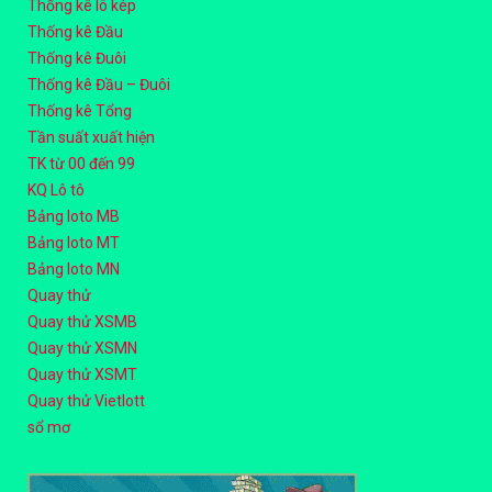
Thống kê lô kép
Thống kê Đầu
Thống kê Đuôi
Thống kê Đầu – Đuôi
Thống kê Tổng
Tần suất xuất hiện
TK từ 00 đến 99
KQ Lô tô
Bảng loto MB
Bảng loto MT
Bảng loto MN
Quay thử
Quay thử XSMB
Quay thử XSMN
Quay thử XSMT
Quay thử Vietlott
sổ mơ