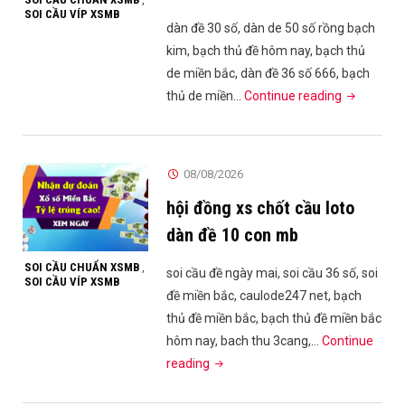
đề
SOI CẦU VÍP XSMB
dàn đề 30 số, dàn de 50 số rồng bạch
6
kim, bạch thủ đề hôm nay, bạch thủ
con
de miền bắc, dàn đề 36 số 666, bạch
mb"
"hội
thủ de miền…
Continue reading
đồng
xs
chốt
08/08/2026
cầu
hội đồng xs chốt cầu loto
loto
dàn
dàn đề 10 con mb
đề
SOI CẦU CHUẨN XSMB
,
soi cầu đề ngày mai, soi cầu 36 số, soi
8
SOI CẦU VÍP XSMB
đề miền bắc, caulode247 net, bạch
con
thủ đề miền bắc, bạch thủ đề miền bắc
mb"
hôm nay, bach thu 3cang,…
Continue
"hội
reading
đồng