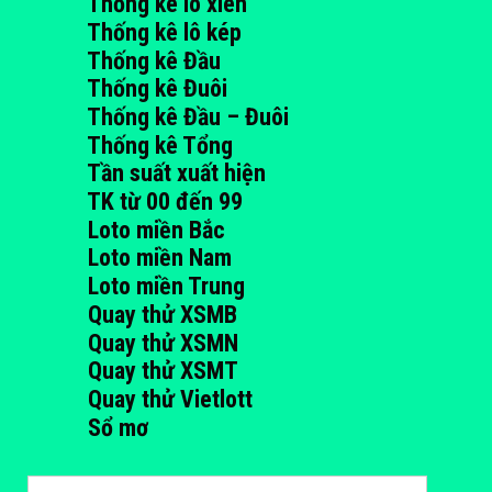
Thống kê lô xiên
Thống kê lô kép
Thống kê Đầu
Thống kê Đuôi
Thống kê Đầu – Đuôi
Thống kê Tổng
Tần suất xuất hiện
TK từ 00 đến 99
Loto miền Bắc
Loto miền Nam
Loto miền Trung
Quay thử XSMB
Quay thử XSMN
Quay thử XSMT
Quay thử Vietlott
Sổ mơ
Tìm