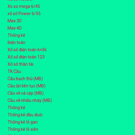
Xo so mega 6/45
xổ số Power 6/55
Max 3D
Max 4D
Thống kê
Điện toán
Xổ số điện toán 6×36
Xổ số điện toán 123
Xổ số thần tài
TK Cầu
Cầu bạch thủ (MB)
Cầu lật liên tục (MB)
Cầu về cả cặp (MB)
Cầu về nhiều nháy (MB)
Thống kê
Thống kê đầu đuôi
Thống kê lô gan
Thống kê lô xiên