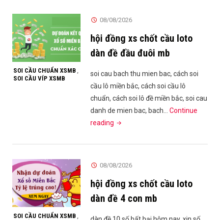
xs
chốt
08/08/2026
cầu
hội đồng xs chốt cầu loto
loto
dàn
dàn đề đầu đuôi mb
đề
SOI CẦU CHUẨN XSMB
,
soi cau bach thu mien bac, cách soi
10
SOI CẦU VÍP XSMB
cầu lô miền bắc, cách soi cầu lô
con
chuẩn, cách soi lô đề miền bắc, soi cau
mb"
danh de mien bac, bach…
Continue
"hội
reading
đồng
xs
chốt
08/08/2026
cầu
hội đồng xs chốt cầu loto
loto
dàn
dàn đề 4 con mb
đề
SOI CẦU CHUẨN XSMB
,
dàn đề 10 số bất bại hôm nay, xin số