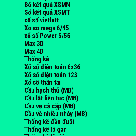
Sổ kết quả XSMN
Sổ kết quả XSMT
xổ số vietlott
Xo so mega 6/45
xổ số Power 6/55
Max 3D
Max 4D
Thống kê
Xổ số điện toán 6x36
Xổ số điện toán 123
Xổ số thần tài
Cầu bạch thủ (MB)
Cầu lật liên tục (MB)
Cầu về cả cặp (MB)
Cầu về nhiều nháy (MB)
Thống kê đầu đuôi
Thống kê lô gan