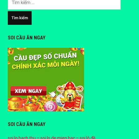
kiếm
cho:
SOI CẦU ĂN NGAY
SOI CẦU ĂN NGAY
soi lo bach thu – soi lo de mien bac – soi lô đề