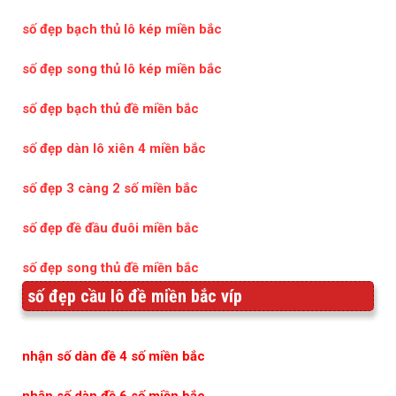
số đẹp bạch thủ lô kép miền bắc
số đẹp song thủ lô kép miền bắc
số đẹp bạch thủ đề miền bắc
số đẹp dàn lô xiên 4 miền bắc
số đẹp 3 càng 2 số miền bắc
số đẹp đề đầu đuôi miền bắc
số đẹp song thủ đề miền bắc
số đẹp cầu lô đề miền bắc víp
nhận số dàn đề 4 số miền bắc
nhận số dàn đề 6 số miền bắc