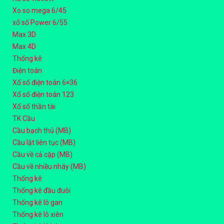
Xo so mega 6/45
xổ số Power 6/55
Max 3D
Max 4D
Thống kê
Điện toán
Xổ số điện toán 6×36
Xổ số điện toán 123
Xổ số thần tài
TK Cầu
Cầu bạch thủ (MB)
Cầu lật liên tục (MB)
Cầu về cả cặp (MB)
Cầu về nhiều nháy (MB)
Thống kê
Thống kê đầu đuôi
Thống kê lô gan
Thống kê lô xiên