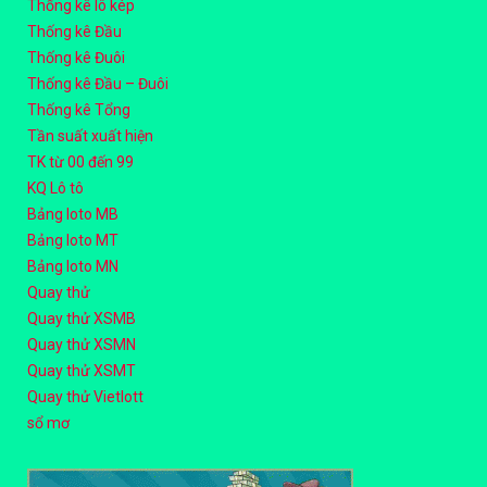
Thống kê lô kép
Thống kê Đầu
Thống kê Đuôi
Thống kê Đầu – Đuôi
Thống kê Tổng
Tần suất xuất hiện
TK từ 00 đến 99
KQ Lô tô
Bảng loto MB
Bảng loto MT
Bảng loto MN
Quay thử
Quay thử XSMB
Quay thử XSMN
Quay thử XSMT
Quay thử Vietlott
sổ mơ