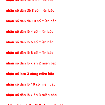
nhận số dàn đề 8 số miền bắc
nhận số dàn đề 10 số miền bắc
nhận số dàn lô 4 số miền bắc
nhận số dàn lô 6 số miền bắc
nhận số dàn lô 8 số miền bắc
nhận số dàn lô xiên 2 miền bắc
nhận số loto 3 càng miền bắc
nhận số dàn lô 10 số miền bắc
nhận số dàn lô xiên 3 miền bắc