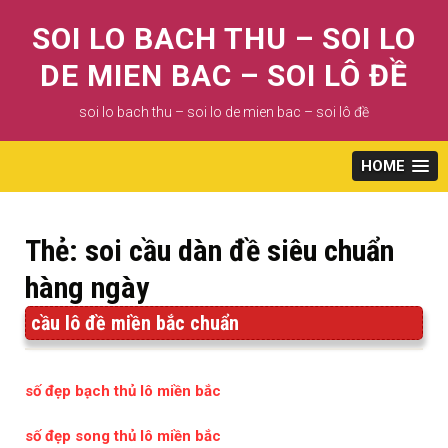
Skip
to
SOI LO BACH THU – SOI LO
content
DE MIEN BAC – SOI LÔ ĐỀ
soi lo bach thu – soi lo de mien bac – soi lô đề
HOME
Thẻ:
soi cầu dàn đề siêu chuẩn
hàng ngày
cầu lô đề miền bắc chuẩn
số đẹp bạch thủ lô miền bắc
số đẹp song thủ lô miền bắc