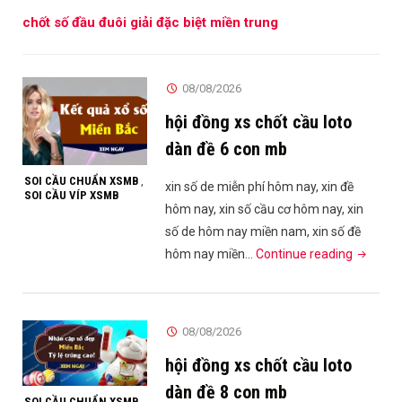
chốt số đầu đuôi giải đặc biệt miền trung
08/08/2026
hội đồng xs chốt cầu loto
dàn đề 6 con mb
SOI CẦU CHUẨN XSMB
,
xin số de miễn phí hôm nay, xin đề
SOI CẦU VÍP XSMB
hôm nay, xin số cầu cơ hôm nay, xin
số de hôm nay miền nam, xin số đề
"hội
hôm nay miền…
Continue reading
đồng
xs
chốt
08/08/2026
cầu
hội đồng xs chốt cầu loto
loto
dàn
dàn đề 8 con mb
SOI CẦU CHUẨN XSMB
,