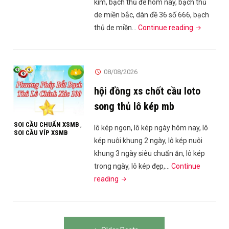
kim, bạch thủ đề hôm nay, bạch thủ
con
de miền bắc, dàn đề 36 số 666, bạch
mb"
"hội
thủ de miền…
Continue reading
đồng
xs
chốt
08/08/2026
cầu
hội đồng xs chốt cầu loto
loto
dàn
song thủ lô kép mb
đề
SOI CẦU CHUẨN XSMB
,
lô kép ngon, lô kép ngày hôm nay, lô
8
SOI CẦU VÍP XSMB
kép nuôi khung 2 ngày, lô kép nuôi
con
khung 3 ngày siêu chuẩn ăn, lô kép
mb"
trong ngày, lô kép đẹp,…
Continue
"hội
reading
đồng
xs
chốt
Điều