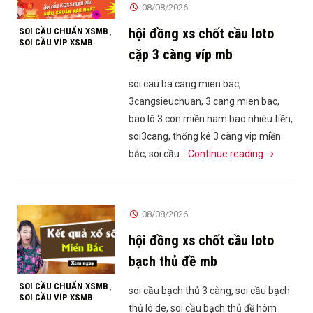
08/08/2026
cầu
hội đồng xs chốt cầu loto
SOI CẦU CHUẨN XSMB
,
loto
SOI CẦU VÍP XSMB
lô
cặp 3 càng víp mb
xiên
soi cau ba cang mien bac,
4
3cangsieuchuan, 3 cang mien bac,
mb"
bao lô 3 con miền nam bao nhiêu tiền,
soi3cang, thống kê 3 càng vip miền
"hội
bắc, soi cầu…
Continue reading
đồng
xs
chốt
08/08/2026
cầu
hội đồng xs chốt cầu loto
loto
cặp
bạch thủ đề mb
3
SOI CẦU CHUẨN XSMB
,
soi cầu bạch thủ 3 càng, soi cầu bạch
càng
SOI CẦU VÍP XSMB
thủ lô de, soi cầu bạch thủ đề hôm
víp