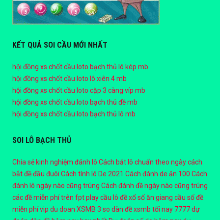
KẾT QUẢ SOI CẦU MỚI NHẤT
hội đồng xs chốt cầu loto bạch thủ lô kép mb
hội đồng xs chốt cầu loto lô xiên 4 mb
hội đồng xs chốt cầu loto cặp 3 càng víp mb
hội đồng xs chốt cầu loto bạch thủ đề mb
hội đồng xs chốt cầu loto bạch thủ lô mb
SOI LÔ BẠCH THỦ
Chia sẻ kinh nghiệm đánh lô
Cách bắt lô chuẩn theo ngày
cách
bắt đề đầu đuôi
Cách tính lô De 2021
Cách đánh de ăn 100
Cách
đánh lô ngày nào cũng trúng
Cách đánh đề ngày nào cũng trúng
các đề miễn phí trên fpt play
cầu lô đề xổ số ăn giang
cầu số đề
miễn phí vip
du doan XSMB 3 so
dàn đề xsmb tối nay 7777
dự