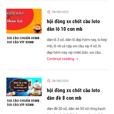
xs
chốt
08/08/2026
cầu
hội đồng xs chốt cầu loto
loto
dàn
dàn lô 10 con mb
lô
SOI CẦU CHUẨN XSMB
,
dàn lô 3 số, dàn lô đẹp hôm nay, lo kep
8
SOI CẦU VÍP XSMB
mb, lô về cả cặp soi cầu vip 4 số, lô
con
đẹp hôm nay vip miền bắc, soi cầu…
mb"
"hội
Continue reading
đồng
xs
chốt
08/08/2026
cầu
hội đồng xs chốt cầu loto
loto
dàn
dàn đề 8 con mb
SOI CẦU CHUẨN XSMB
,
lô
SOI CẦU VÍP XSMB
dàn đề 30 số, dàn de 50 số rồng bạch
10