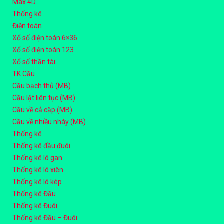
Max 4D
Thống kê
Điện toán
Xổ số điện toán 6×36
Xổ số điện toán 123
Xổ số thần tài
TK Cầu
Cầu bạch thủ (MB)
Cầu lật liên tục (MB)
Cầu về cả cặp (MB)
Cầu về nhiều nháy (MB)
Thống kê
Thống kê đầu đuôi
Thống kê lô gan
Thống kê lô xiên
Thống kê lô kép
Thống kê Đầu
Thống kê Đuôi
Thống kê Đầu – Đuôi