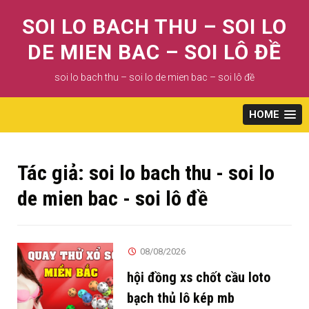
Skip
to
SOI LO BACH THU – SOI LO
content
DE MIEN BAC – SOI LÔ ĐỀ
soi lo bach thu – soi lo de mien bac – soi lô đề
HOME
Tác giả:
soi lo bach thu - soi lo
de mien bac - soi lô đề
08/08/2026
hội đồng xs chốt cầu loto
bạch thủ lô kép mb