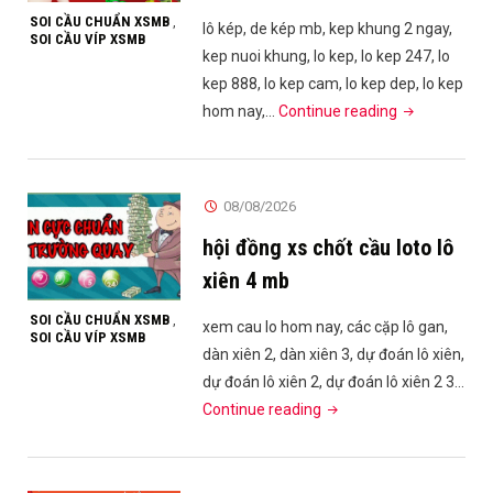
SOI CẦU CHUẨN XSMB
,
lô kép, de kép mb, kep khung 2 ngay,
SOI CẦU VÍP XSMB
kep nuoi khung, lo kep, lo kep 247, lo
kep 888, lo kep cam, lo kep dep, lo kep
"hội
hom nay,…
Continue reading
đồng
xs
chốt
08/08/2026
cầu
hội đồng xs chốt cầu loto lô
loto
bạch
xiên 4 mb
thủ
SOI CẦU CHUẨN XSMB
,
xem cau lo hom nay, các cặp lô gan,
lô
SOI CẦU VÍP XSMB
dàn xiên 2, dàn xiên 3, dự đoán lô xiên,
kép
dự đoán lô xiên 2, dự đoán lô xiên 2 3…
mb"
"hội
Continue reading
đồng
xs
chốt