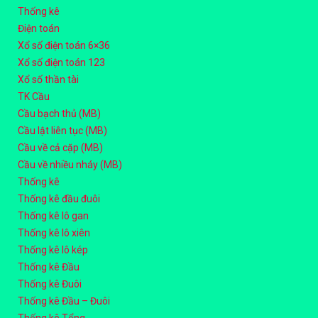
Thống kê
Điện toán
Xổ số điện toán 6×36
Xổ số điện toán 123
Xổ số thần tài
TK Cầu
Cầu bạch thủ (MB)
Cầu lật liên tục (MB)
Cầu về cả cặp (MB)
Cầu về nhiều nháy (MB)
Thống kê
Thống kê đầu đuôi
Thống kê lô gan
Thống kê lô xiên
Thống kê lô kép
Thống kê Đầu
Thống kê Đuôi
Thống kê Đầu – Đuôi