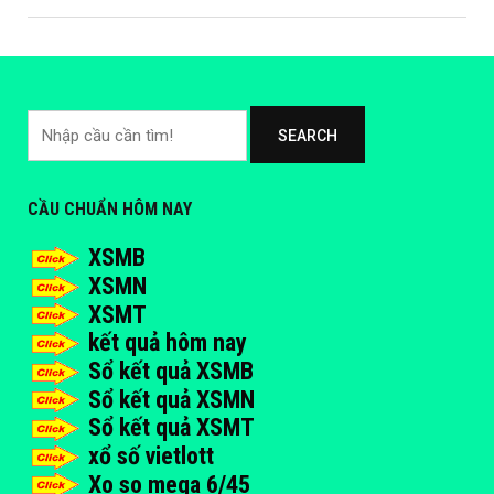
cách
soi
cầu
lô
kép
SEARCH
hiệu
quả
CẦU CHUẨN HÔM NAY
mà
cao
XSMB
thủ
XSMN
thường
XSMT
sử
kết quả hôm nay
dụng"
Sổ kết quả XSMB
Sổ kết quả XSMN
Sổ kết quả XSMT
xổ số vietlott
Xo so mega 6/45