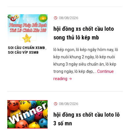
08/08/2026
hội đồng xs chốt cầu loto
song thủ lô kép mb
SOI CẦU CHUẨN XSMB
,
lô kép ngon, lô kép ngày hôm nay, lô
SOI CẦU VÍP XSMB
kép nuôi khung 2 ngày, lô kép nuôi
khung 3 ngày siêu chuẩn ăn, lô kép
trong ngày, lô kép đẹp,…
Continue
"hội
reading
đồng
xs
chốt
08/08/2026
cầu
hội đồng xs chốt cầu loto lô
loto
song
3 số mn
thủ