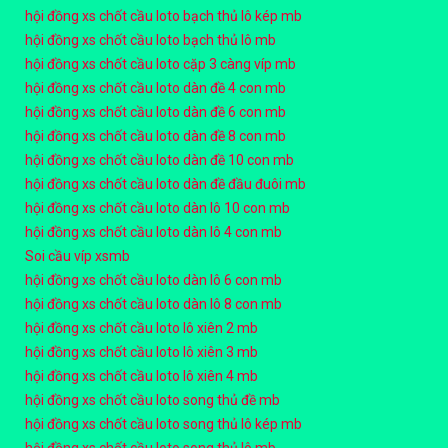
hội đồng xs chốt cầu loto bạch thủ lô kép mb
hội đồng xs chốt cầu loto bạch thủ lô mb
hội đồng xs chốt cầu loto cặp 3 càng víp mb
hội đồng xs chốt cầu loto dàn đề 4 con mb
hội đồng xs chốt cầu loto dàn đề 6 con mb
hội đồng xs chốt cầu loto dàn đề 8 con mb
hội đồng xs chốt cầu loto dàn đề 10 con mb
hội đồng xs chốt cầu loto dàn đề đầu đuôi mb
hội đồng xs chốt cầu loto dàn lô 10 con mb
hội đồng xs chốt cầu loto dàn lô 4 con mb
Soi cầu víp xsmb
hội đồng xs chốt cầu loto dàn lô 6 con mb
hội đồng xs chốt cầu loto dàn lô 8 con mb
hội đồng xs chốt cầu loto lô xiên 2 mb
hội đồng xs chốt cầu loto lô xiên 3 mb
hội đồng xs chốt cầu loto lô xiên 4 mb
hội đồng xs chốt cầu loto song thủ đề mb
hội đồng xs chốt cầu loto song thủ lô kép mb