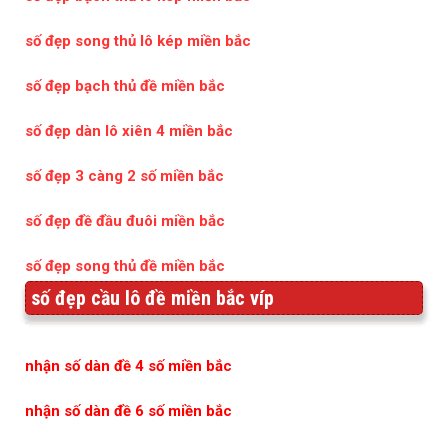
số đẹp song thủ lô kép miền bắc
số đẹp bạch thủ đề miền bắc
số đẹp dàn lô xiên 4 miền bắc
số đẹp 3 càng 2 số miền bắc
số đẹp đề đầu đuôi miền bắc
số đẹp song thủ đề miền bắc
số đẹp cầu lô đề miền bắc víp
nhận số dàn đề 4 số miền bắc
nhận số dàn đề 6 số miền bắc