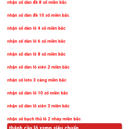
nhận số dàn đề 8 số miền bắc
nhận số dàn đề 10 số miền bắc
nhận số dàn lô 4 số miền bắc
nhận số dàn lô 6 số miền bắc
nhận số dàn lô 8 số miền bắc
nhận số dàn lô xiên 2 miền bắc
nhận số loto 3 càng miền bắc
nhận số dàn lô 10 số miền bắc
nhận số dàn lô xiên 3 miền bắc
nhận số bạch thủ lô 2 nháy miền bắc
thánh cầu lô xsmn siêu chuẩn