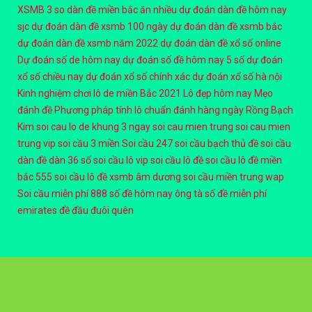
XSMB 3 so
dàn đề miền bắc ăn nhiều
dự đoán dàn đề hôm nay
sjc
dự đoán dàn đề xsmb 100 ngày
dự đoán dàn đề xsmb bắc
dự đoán dàn đề xsmb năm 2022
dự đoán dàn đề xổ số online
Dự đoán số de hôm nay
dự đoán số đề hôm nay 5 số
dự đoán
xổ số chiều nay
dự đoán xổ số chính xác
dự đoán xổ số hà nội
Kinh nghiệm chơi lô de miền Bắc 2021
Lô đẹp hôm nay
Mẹo
đánh đề
Phương pháp tính lô chuẩn đánh hàng ngày
Rồng Bạch
Kim
soi cau lo de khung 3 ngay
soi cau mien trung
soi cau mien
trung vip
soi cầu 3 miền
Soi cầu 247
soi cầu bạch thủ đề
soi cầu
dàn đề dàn 36 số
soi cầu lô vip
soi cầu lô đề
soi cầu lô đề miền
bắc 555
soi cầu lô đề xsmb âm dương
soi cầu miền trung wap
Soi cầu miễn phí 888
số đề hôm nay ông tà
số đề miễn phí
emirates
đề đầu đuôi quên