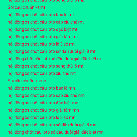
hội đồng xs chốt cầu loto song thủ lô mb
Soi cầu chuẩn xsmt
hội đồng xs chốt cầu loto bao lô mt
hội đồng xs chốt cầu loto cặp xíu chủ mt
hội đồng xs chốt cầu loto đặc biệt mt
hội đồng xs chốt cầu loto giải tám mt
hội đồng xs chốt cầu loto lô 3 số mt
hội đồng xs chốt cầu loto sớ đầu đuôi giải 8 mt
hội đồng chốt cầu loto sớ đầu đuôi giải đặc biệt mt
hội đồng xs chốt cầu loto song thủ lô mt
hội đồng xs chốt cầu loto xíu chủ mt
Soi cầu chuẩn xsmn
hội đồng xs chốt cầu loto bao lô mn
hội đồng xs chốt cầu loto cặp xíu chủ mn
hội đồng xs chốt cầu loto đặc biệt mn
hội đồng xs chốt cầu loto giải tám mn
hội đồng xs chốt cầu loto lô 3 số mn
hội đồng xs chốt cầu loto sớ đầu đuôi giải 8 mn
hội đồng chốt cầu loto sớ đầu đuôi giải đặc biệt mn