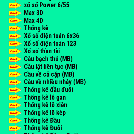
xổ số Power 6/55
Max 3D
Max 4D
Thống kê
Xổ số điện toán 6x36
Xổ số điện toán 123
Xổ số thần tài
Cầu bạch thủ (MB)
Cầu lật liên tục (MB)
Cầu về cả cặp (MB)
Cầu về nhiều nháy (MB)
Thống kê đầu đuôi
Thống kê lô gan
Thống kê lô xiên
Thống kê lô kép
Thống kê Đầu
Thống kê Đuôi