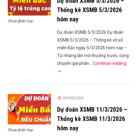
Dự đoán XSMB 5/3/2026 –
kê
XSMB
Thống kê XSMB 5/3/2026
19/2/
hôm nay
Chưa phân loại
hôm
nay"
Dự đoán XSMB 5/3/2026 Dự đoán
XSMB 5/3/2026 – Thống kê xổ số
miền Bắc ngày 5/3/2026 hôm nay –
Từ những lần mở thưởng trước, cùng
"Dự
chuyên gia phân…
Continue reading
đoán
XSMB
5/3/2
–
09/05/2026
Thống
Dự đoán XSMB 11/3/2026 –
kê
XSMB
Thống kê XSMB 11/3/2026
5/3/2
hôm nay
Chưa phân loại
hôm