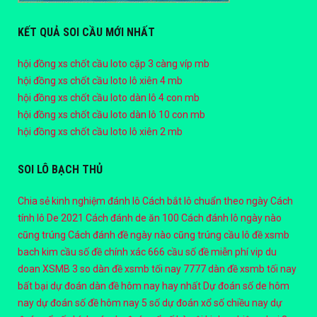
KẾT QUẢ SOI CẦU MỚI NHẤT
hội đồng xs chốt cầu loto cặp 3 càng víp mb
hội đồng xs chốt cầu loto lô xiên 4 mb
hội đồng xs chốt cầu loto dàn lô 4 con mb
hội đồng xs chốt cầu loto dàn lô 10 con mb
hội đồng xs chốt cầu loto lô xiên 2 mb
SOI LÔ BẠCH THỦ
Chia sẻ kinh nghiệm đánh lô
Cách bắt lô chuẩn theo ngày
Cách
tính lô De 2021
Cách đánh de ăn 100
Cách đánh lô ngày nào
cũng trúng
Cách đánh đề ngày nào cũng trúng
cầu lô đề xsmb
bach kim
cầu số đề chính xác 666
cầu số đề miễn phí vip
du
doan XSMB 3 so
dàn đề xsmb tối nay 7777
dàn đề xsmb tối nay
bất bại
dự đoán dàn đề hôm nay hay nhất
Dự đoán số de hôm
nay
dự đoán số đề hôm nay 5 số
dự đoán xổ số chiều nay
dự