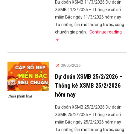
nay"
Dự đoán XSMB 11/3/2026 Dự đoán
XSMB 11/3/2026 – Thống kê xổ số
miền Bắc ngày 11/3/2026 hôm nay –
Từ những lần mở thưởng trước, cùng
"Dự
chuyên gia phân…
Continue reading
đoán
XSMB
11/3/
–
09/05/2026
Thống
Dự đoán XSMB 25/2/2026 –
kê
XSMB
Thống kê XSMB 25/2/2026
11/3/
hôm nay
Chưa phân loại
hôm
nay"
Dự đoán XSMB 25/2/2026 Dự đoán
XSMB 25/2/2026 – Thống kê xổ số
miền Bắc ngày 25/2/2026 hôm nay –
Từ những lần mở thưởng trước, cùng