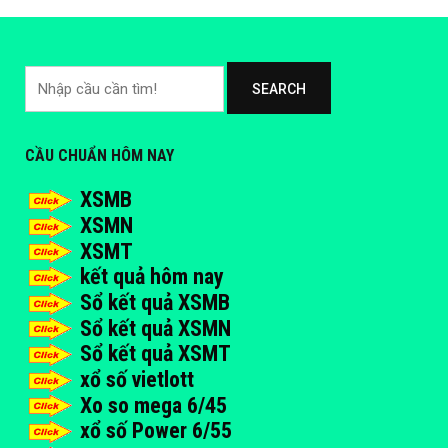
–
Thống
kê
XSMB
SEARCH
13/3/
hôm
CẦU CHUẨN HÔM NAY
nay"
XSMB
XSMN
XSMT
kết quả hôm nay
Sổ kết quả XSMB
Sổ kết quả XSMN
Sổ kết quả XSMT
xổ số vietlott
Xo so mega 6/45
xổ số Power 6/55