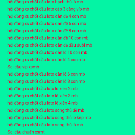
hội đồng xs chốt cầu loto bạch thủ lô mb
hội đồng xs chốt cầu loto cặp 3 càng víp mb
hội đồng xs chốt cầu loto dàn đề 4 con mb
hội đồng xs chốt cầu loto dàn đề 6 con mb
hội đồng xs chốt cầu loto dàn đề 8 con mb
hội đồng xs chốt cầu loto dàn đề 10 con mb
hội đồng xs chốt cầu loto dàn đề đầu đuôi mb
hội đồng xs chốt cầu loto dàn lô 10 con mb
hội đồng xs chốt cầu loto dàn lô 4 con mb
Soi cầu víp xsmb
hội đồng xs chốt cầu loto dàn lô 6 con mb
hội đồng xs chốt cầu loto dàn lô 8 con mb
hội đồng xs chốt cầu loto lô xiên 2 mb
hội đồng xs chốt cầu loto lô xiên 3 mb
hội đồng xs chốt cầu loto lô xiên 4 mb
hội đồng xs chốt cầu loto song thủ đề mb
hội đồng xs chốt cầu loto song thủ lô kép mb
hội đồng xs chốt cầu loto song thủ lô mb
Soi cầu chuẩn xsmt