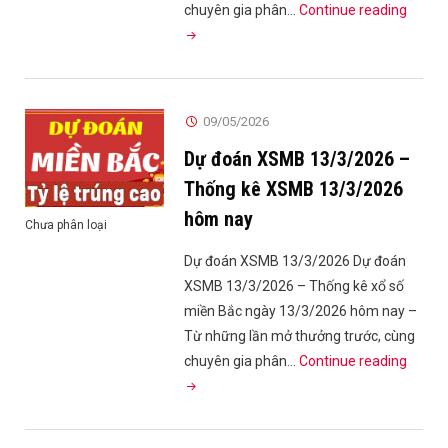
"Dự
chuyên gia phân…
Continue reading
đoán
XSMB
25/2/
–
09/05/2026
Thống
Dự đoán XSMB 13/3/2026 –
kê
XSMB
Thống kê XSMB 13/3/2026
25/2/
hôm nay
Chưa phân loại
hôm
nay"
Dự đoán XSMB 13/3/2026 Dự đoán
XSMB 13/3/2026 – Thống kê xổ số
miền Bắc ngày 13/3/2026 hôm nay –
Từ những lần mở thưởng trước, cùng
"Dự
chuyên gia phân…
Continue reading
đoán
XSMB
13/3/