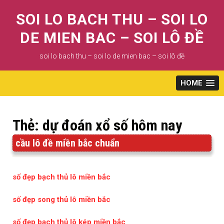
Skip
to
SOI LO BACH THU – SOI LO
content
DE MIEN BAC – SOI LÔ ĐỀ
soi lo bach thu – soi lo de mien bac – soi lô đề
HOME
Thẻ:
dự đoán xổ số hôm nay
cầu lô đề miền bắc chuẩn
số đẹp bạch thủ lô miền bắc
số đẹp song thủ lô miền bắc
số đẹp bạch thủ lô kép miền bắc