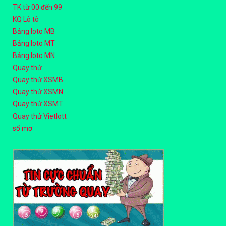
TK từ 00 đến 99
KQ Lô tô
Bảng loto MB
Bảng loto MT
Bảng loto MN
Quay thử
Quay thử XSMB
Quay thử XSMN
Quay thử XSMT
Quay thử Vietlott
sổ mơ