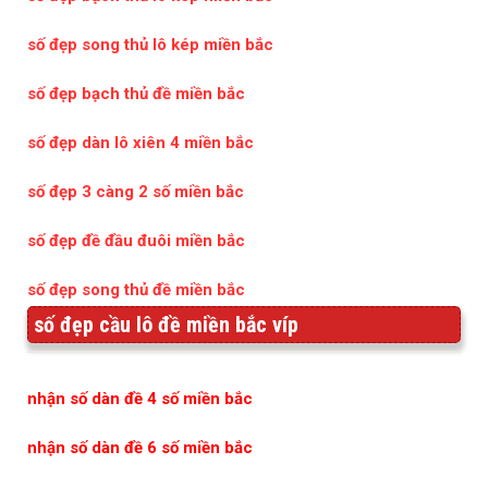
số đẹp song thủ lô kép miền bắc
số đẹp bạch thủ đề miền bắc
số đẹp dàn lô xiên 4 miền bắc
số đẹp 3 càng 2 số miền bắc
số đẹp đề đầu đuôi miền bắc
số đẹp song thủ đề miền bắc
số đẹp cầu lô đề miền bắc víp
nhận số dàn đề 4 số miền bắc
nhận số dàn đề 6 số miền bắc