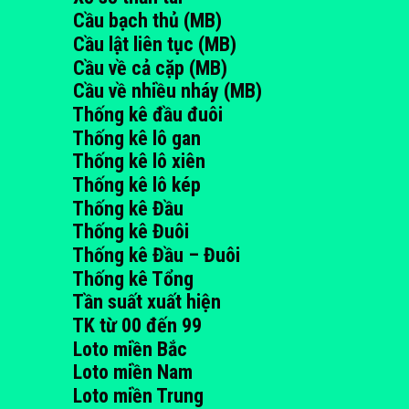
Cầu bạch thủ (MB)
Cầu lật liên tục (MB)
Cầu về cả cặp (MB)
Cầu về nhiều nháy (MB)
Thống kê đầu đuôi
Thống kê lô gan
Thống kê lô xiên
Thống kê lô kép
Thống kê Đầu
Thống kê Đuôi
Thống kê Đầu – Đuôi
Thống kê Tổng
Tần suất xuất hiện
TK từ 00 đến 99
Loto miền Bắc
Loto miền Nam
Loto miền Trung