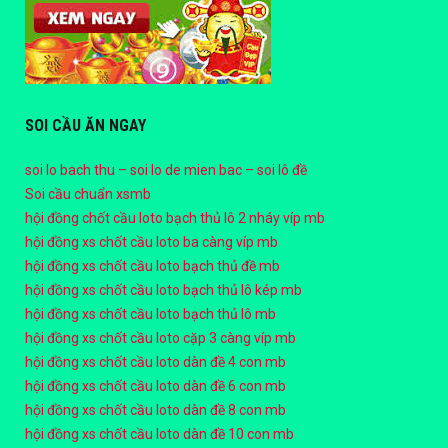
SOI CẦU ĂN NGAY
soi lo bach thu – soi lo de mien bac – soi lô đề
Soi cầu chuẩn xsmb
hội đồng chốt cầu loto bạch thủ lô 2 nháy víp mb
hội đồng xs chốt cầu loto ba càng víp mb
hội đồng xs chốt cầu loto bạch thủ đề mb
hội đồng xs chốt cầu loto bạch thủ lô kép mb
hội đồng xs chốt cầu loto bạch thủ lô mb
hội đồng xs chốt cầu loto cặp 3 càng víp mb
hội đồng xs chốt cầu loto dàn đề 4 con mb
hội đồng xs chốt cầu loto dàn đề 6 con mb
hội đồng xs chốt cầu loto dàn đề 8 con mb
hội đồng xs chốt cầu loto dàn đề 10 con mb