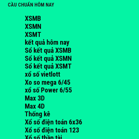
CẦU CHUẨN HÔM NAY
mn"
XSMB
XSMN
XSMT
kết quả hôm nay
Sổ kết quả XSMB
Sổ kết quả XSMN
Sổ kết quả XSMT
xổ số vietlott
Xo so mega 6/45
xổ số Power 6/55
Max 3D
Max 4D
Thống kê
Xổ số điện toán 6x36
Xổ số điện toán 123
Xổ số thần tài