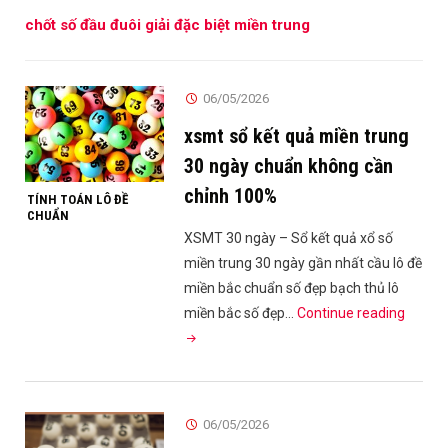
chốt số đầu đuôi giải đặc biệt miền trung
06/05/2026
xsmt sổ kết quả miền trung
30 ngày chuẩn không cần
chỉnh 100%
TÍNH TOÁN LÔ ĐỀ
CHUẨN
XSMT 30 ngày – Sổ kết quả xổ số
miền trung 30 ngày gần nhất cầu lô đề
miền bắc chuẩn số đẹp bạch thủ lô
"xsmt
miền bắc số đẹp…
Continue reading
sổ
kết
quả
miền
06/05/2026
trung