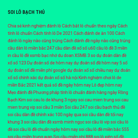
SOI LÔ BẠCH THỦ
Chia sẻ kinh nghiệm đánh lô
Cách bắt lô chuẩn theo ngày
Cách
tính lô chuẩn
Cách tính lô De 2021
Cách đánh de ăn 100
Cách
đánh lô ngày nào cũng trúng
Cách đánh đề ngày nào cũng trúng
cầu dàn lô miền bắc 247
cầu dàn đề xổ số u60
cầu lô đề 3 miền
in
cầu lô đề xsmb bạc nhớ
du doan XSMB 3 so
dự đoán dàn đề
xổ số 123
Dự đoán số de hôm nay
dự đoán số đề hôm nay 5 số
dự đoán số đề miễn phí google
dự đoán xổ số chiều nay
dự đoán
xổ số chính xác
dự đoán xổ số hà nội
Kinh nghiệm chơi lô de
miền Bắc 2021
kết quả số đề ngày hôm nay
Lô đẹp hôm nay
Mẹo đánh đề
Phương pháp tính lô chuẩn đánh hàng ngày
Rồng
Bạch Kim
soi cau lo de khung 3 ngay
soi cau mien trung
soi cau
mien trung vip
soi cầu 3 miền
Soi cầu 247
soi cầu bạch thủ đề
soi cầu dàn đề chính xác 100 ngày qua
soi cầu dàn đề tối nay
khung 3
soi cầu dàn đề xsmb minh ngọc
soi cầu lô vip
soi cầu lô
đề
soi cầu lô đề chuẩn ngày hôm nay
soi cầu lô đề miền bắc 555
soi cầu miền trung wap
Soi cầu miễn phí 888
soi lô xiên
số đề