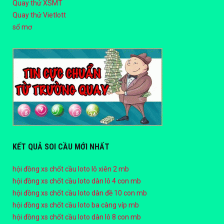
Quay thử XSMT
Quay thử Vietlott
sổ mơ
KẾT QUẢ SOI CẦU MỚI NHẤT
hội đồng xs chốt cầu loto lô xiên 2 mb
hội đồng xs chốt cầu loto dàn lô 4 con mb
hội đồng xs chốt cầu loto dàn đề 10 con mb
hội đồng xs chốt cầu loto ba càng víp mb
hội đồng xs chốt cầu loto dàn lô 8 con mb