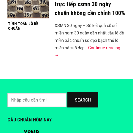
trực tiếp xsmn 30 ngày
30
ngày
chuẩn không cần chỉnh 100%
chuẩn
TÍNH TOÁN LÔ ĐỀ
XSMN 30 ngày – Sổ kết quả xổ số
không
CHUẨN
miền nam 30 ngày gần nhất cầu lô đề
cần
miền bắc chuẩn số đẹp bạch thủ lô
chỉnh
"trực
miền bắc số đẹp…
Continue reading
100%"
tiếp
xsmn
30
ngày
chuẩn
không
cần
SEARCH
chỉnh
100%"
CẦU CHUẨN HÔM NAY
XSMB