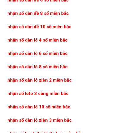
nhận số dàn đề 8 số miền bắc
nhận số dàn đề 10 số miền bắc
nhận số dàn lô 4 số miền bắc
nhận số dàn lô 6 số miền bắc
nhận số dàn lô 8 số miền bắc
nhận số dàn lô xiên 2 miền bắc
nhận số loto 3 càng miền bắc
nhận số dàn lô 10 số miền bắc
nhận số dàn lô xiên 3 miền bắc