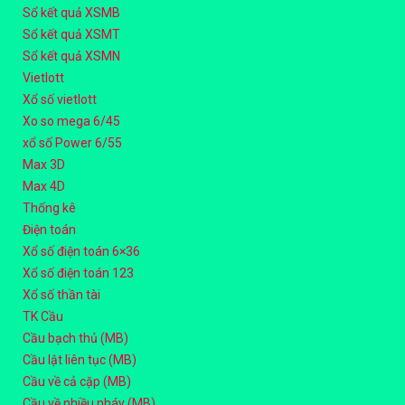
Sổ kết quả XSMB
Sổ kết quả XSMT
Sổ kết quả XSMN
Vietlott
Xổ số vietlott
Xo so mega 6/45
xổ số Power 6/55
Max 3D
Max 4D
Thống kê
Điện toán
Xổ số điện toán 6×36
Xổ số điện toán 123
Xổ số thần tài
TK Cầu
Cầu bạch thủ (MB)
Cầu lật liên tục (MB)
Cầu về cả cặp (MB)
Cầu về nhiều nháy (MB)