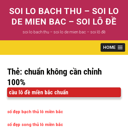
Skip
to
SOI LO BACH THU – SOI LO
content
DE MIEN BAC – SOI LÔ ĐỀ
soi lo bach thu – soi lo de mien bac – soi lô đề
HOME
Thẻ:
chuẩn không cần chỉnh
100%
cầu lô đề miền bắc chuẩn
số đẹp bạch thủ lô miền bắc
số đẹp song thủ lô miền bắc