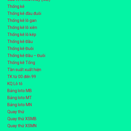
Thống kê
Thống kê đầu đuôi
Thống kê lô gan
Thống kê lô xiên
Thống kê lô kép
Thống kê Đầu
Thống kê Đuôi
Thống kê Đầu – Đuôi
Thống kê Tổng
Tần suất xuất hiện
TK từ 00 đến 99
KQ Lô tô
Bảng loto MB
Bảng loto MT
Bảng loto MN
Quay thử
Quay thử XSMB
Quay thử XSMN