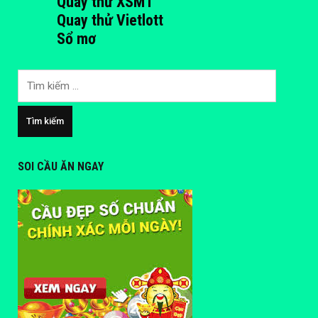
Quay thử XSMT
Quay thử Vietlott
Sổ mơ
Tìm
kiếm
cho:
SOI CẦU ĂN NGAY