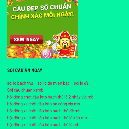
SOI CẦU ĂN NGAY
soi lo bach thu – soi lo de mien bac – soi lô đề
Soi cầu chuẩn xsmb
hội đồng chốt cầu loto bạch thủ lô 2 nháy víp mb
hội đồng xs chốt cầu loto ba càng víp mb
hội đồng xs chốt cầu loto bạch thủ đề mb
hội đồng xs chốt cầu loto bạch thủ lô kép mb
hội đồng xs chốt cầu loto bạch thủ lô mb