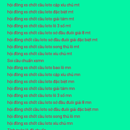
hội đồng xs chốt cầu loto cặp xíu chủ mt
hội đồng xs chốt cầu loto đặc biệt mt
hội đồng xs chốt cầu loto giải tám mt
hội đồng xs chốt cầu loto lô 3 số mt
hội đồng xs chốt cầu loto sớ đầu đuôi giải 8 mt
hội đồng chốt cầu loto sớ đầu đuôi giải đặc biệt mt
hội đồng xs chốt cầu loto song thủ lô mt
hội đồng xs chốt cầu loto xíu chủ mt
Soi cầu chuẩn xsmn
hội đồng xs chốt cầu loto bao lô mn
hội đồng xs chốt cầu loto cặp xíu chủ mn
hội đồng xs chốt cầu loto đặc biệt mn
hội đồng xs chốt cầu loto giải tám mn
hội đồng xs chốt cầu loto lô 3 số mn
hội đồng xs chốt cầu loto sớ đầu đuôi giải 8 mn
hội đồng chốt cầu loto sớ đầu đuôi giải đặc biệt mn
hội đồng xs chốt cầu loto song thủ lô mn
hội đồng xs chốt cầu loto xíu chủ mn