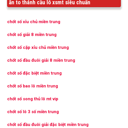
ăn to thánh cầu lô xsmt siêu chuẩn
chốt số xỉu chủ miền trung
chốt số giải 8 miền trung
chốt số cặp xỉu chủ miền trung
chốt số đầu đuôi giải 8 miền trung
chốt số đặc biệt miền trung
chốt số bao lô miền trung
chốt số song thủ lô mt vip
chốt số lô 3 số miền trung
chốt số đầu đuôi giải đặc biệt miền trung