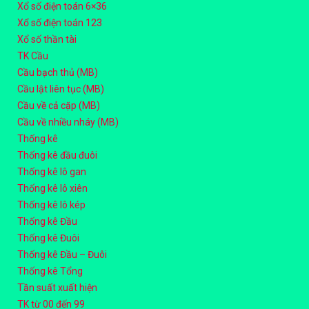
Xổ số điện toán 6×36
Xổ số điện toán 123
Xổ số thần tài
TK Cầu
Cầu bạch thủ (MB)
Cầu lật liên tục (MB)
Cầu về cả cặp (MB)
Cầu về nhiều nháy (MB)
Thống kê
Thống kê đầu đuôi
Thống kê lô gan
Thống kê lô xiên
Thống kê lô kép
Thống kê Đầu
Thống kê Đuôi
Thống kê Đầu – Đuôi
Thống kê Tổng
Tần suất xuất hiện
TK từ 00 đến 99