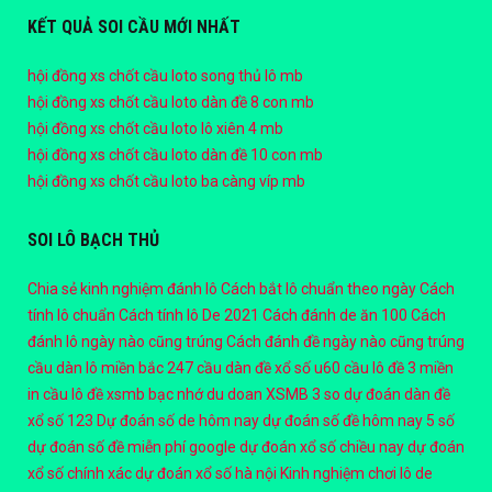
KẾT QUẢ SOI CẦU MỚI NHẤT
hội đồng xs chốt cầu loto song thủ lô mb
hội đồng xs chốt cầu loto dàn đề 8 con mb
hội đồng xs chốt cầu loto lô xiên 4 mb
hội đồng xs chốt cầu loto dàn đề 10 con mb
hội đồng xs chốt cầu loto ba càng víp mb
SOI LÔ BẠCH THỦ
Chia sẻ kinh nghiệm đánh lô
Cách bắt lô chuẩn theo ngày
Cách
tính lô chuẩn
Cách tính lô De 2021
Cách đánh de ăn 100
Cách
đánh lô ngày nào cũng trúng
Cách đánh đề ngày nào cũng trúng
cầu dàn lô miền bắc 247
cầu dàn đề xổ số u60
cầu lô đề 3 miền
in
cầu lô đề xsmb bạc nhớ
du doan XSMB 3 so
dự đoán dàn đề
xổ số 123
Dự đoán số de hôm nay
dự đoán số đề hôm nay 5 số
dự đoán số đề miễn phí google
dự đoán xổ số chiều nay
dự đoán
xổ số chính xác
dự đoán xổ số hà nội
Kinh nghiệm chơi lô de