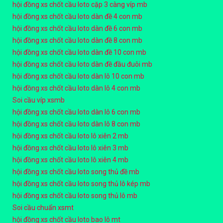
hội đồng xs chốt cầu loto cặp 3 càng víp mb
hội đồng xs chốt cầu loto dàn đề 4 con mb
hội đồng xs chốt cầu loto dàn đề 6 con mb
hội đồng xs chốt cầu loto dàn đề 8 con mb
hội đồng xs chốt cầu loto dàn đề 10 con mb
hội đồng xs chốt cầu loto dàn đề đầu đuôi mb
hội đồng xs chốt cầu loto dàn lô 10 con mb
hội đồng xs chốt cầu loto dàn lô 4 con mb
Soi cầu víp xsmb
hội đồng xs chốt cầu loto dàn lô 6 con mb
hội đồng xs chốt cầu loto dàn lô 8 con mb
hội đồng xs chốt cầu loto lô xiên 2 mb
hội đồng xs chốt cầu loto lô xiên 3 mb
hội đồng xs chốt cầu loto lô xiên 4 mb
hội đồng xs chốt cầu loto song thủ đề mb
hội đồng xs chốt cầu loto song thủ lô kép mb
hội đồng xs chốt cầu loto song thủ lô mb
Soi cầu chuẩn xsmt
hội đồng xs chốt cầu loto bao lô mt