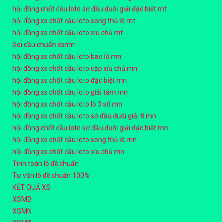
hội đồng chốt cầu loto sớ đầu đuôi giải đặc biệt mt
hội đồng xs chốt cầu loto song thủ lô mt
hội đồng xs chốt cầu loto xíu chủ mt
Soi cầu chuẩn xsmn
hội đồng xs chốt cầu loto bao lô mn
hội đồng xs chốt cầu loto cặp xíu chủ mn
hội đồng xs chốt cầu loto đặc biệt mn
hội đồng xs chốt cầu loto giải tám mn
hội đồng xs chốt cầu loto lô 3 số mn
hội đồng xs chốt cầu loto sớ đầu đuôi giải 8 mn
hội đồng chốt cầu loto sớ đầu đuôi giải đặc biệt mn
hội đồng xs chốt cầu loto song thủ lô mn
hội đồng xs chốt cầu loto xíu chủ mn
Tính toán lô đề chuẩn
Tư vấn lô đề chuẩn 100%
KẾT QUẢ XS
XSMB
XSMN