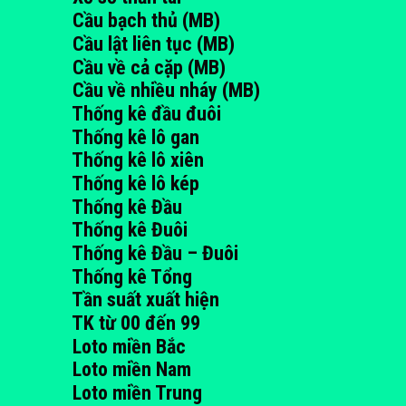
Cầu bạch thủ (MB)
Cầu lật liên tục (MB)
Cầu về cả cặp (MB)
Cầu về nhiều nháy (MB)
Thống kê đầu đuôi
Thống kê lô gan
Thống kê lô xiên
Thống kê lô kép
Thống kê Đầu
Thống kê Đuôi
Thống kê Đầu – Đuôi
Thống kê Tổng
Tần suất xuất hiện
TK từ 00 đến 99
Loto miền Bắc
Loto miền Nam
Loto miền Trung