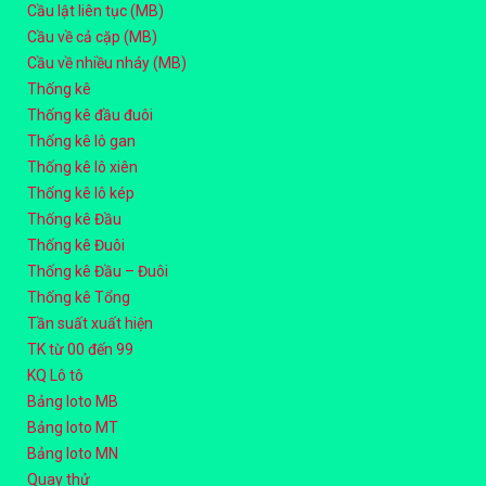
Cầu lật liên tục (MB)
Cầu về cả cặp (MB)
Cầu về nhiều nháy (MB)
Thống kê
Thống kê đầu đuôi
Thống kê lô gan
Thống kê lô xiên
Thống kê lô kép
Thống kê Đầu
Thống kê Đuôi
Thống kê Đầu – Đuôi
Thống kê Tổng
Tần suất xuất hiện
TK từ 00 đến 99
KQ Lô tô
Bảng loto MB
Bảng loto MT
Bảng loto MN
Quay thử