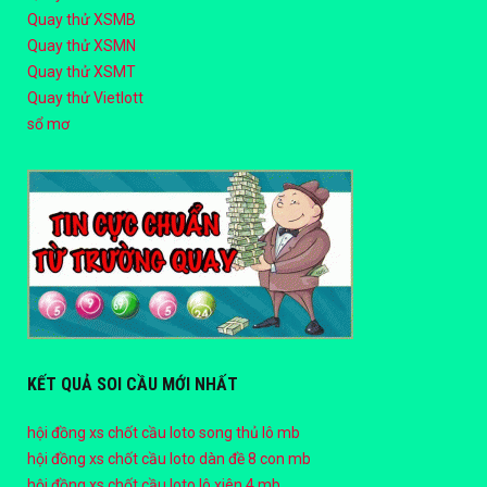
Quay thử XSMB
Quay thử XSMN
Quay thử XSMT
Quay thử Vietlott
sổ mơ
KẾT QUẢ SOI CẦU MỚI NHẤT
hội đồng xs chốt cầu loto song thủ lô mb
hội đồng xs chốt cầu loto dàn đề 8 con mb
hội đồng xs chốt cầu loto lô xiên 4 mb