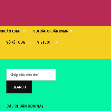
 CHUẨN XSMT
SOI CẦU CHUẨN XSMN
Y
SỔ KẾT QUẢ
VIETLOTT
SEARCH
CẦU CHUẨN HÔM NAY