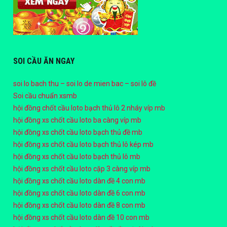
SOI CẦU ĂN NGAY
soi lo bach thu – soi lo de mien bac – soi lô đề
Soi cầu chuẩn xsmb
hội đồng chốt cầu loto bạch thủ lô 2 nháy víp mb
hội đồng xs chốt cầu loto ba càng víp mb
hội đồng xs chốt cầu loto bạch thủ đề mb
hội đồng xs chốt cầu loto bạch thủ lô kép mb
hội đồng xs chốt cầu loto bạch thủ lô mb
hội đồng xs chốt cầu loto cặp 3 càng víp mb
hội đồng xs chốt cầu loto dàn đề 4 con mb
hội đồng xs chốt cầu loto dàn đề 6 con mb
hội đồng xs chốt cầu loto dàn đề 8 con mb
hội đồng xs chốt cầu loto dàn đề 10 con mb