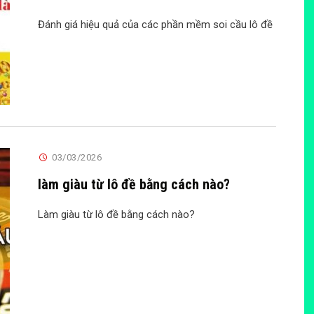
Đánh giá hiệu quả của các phần mềm soi cầu lô đề
03/03/2026
làm giàu từ lô đề bằng cách nào?
Làm giàu từ lô đề bằng cách nào?