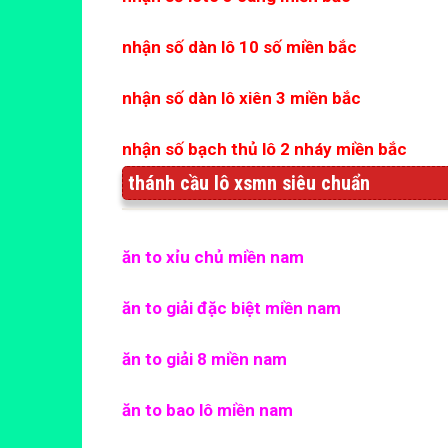
nhận số dàn lô 10 số miền bắc
nhận số dàn lô xiên 3 miền bắc
nhận số bạch thủ lô 2 nháy miền bắc
thánh cầu lô xsmn siêu chuẩn
ăn to xỉu chủ miền nam
ăn to giải đặc biệt miền nam
ăn to giải 8 miền nam
ăn to bao lô miền nam