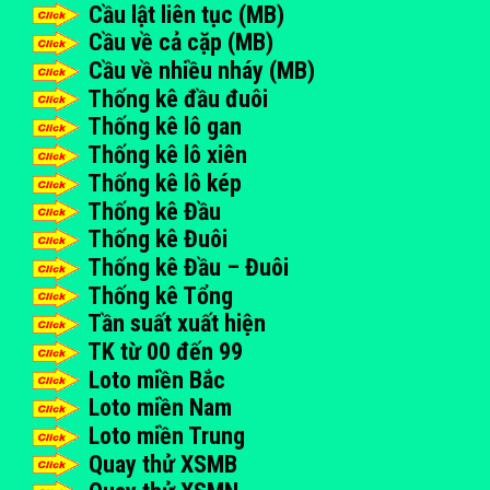
Cầu lật liên tục (MB)
Cầu về cả cặp (MB)
Cầu về nhiều nháy (MB)
Thống kê đầu đuôi
Thống kê lô gan
Thống kê lô xiên
Thống kê lô kép
Thống kê Đầu
Thống kê Đuôi
Thống kê Đầu – Đuôi
Thống kê Tổng
Tần suất xuất hiện
TK từ 00 đến 99
Loto miền Bắc
Loto miền Nam
Loto miền Trung
Quay thử XSMB