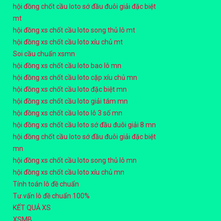
hội đồng chốt cầu loto sớ đầu đuôi giải đặc biệt
mt
hội đồng xs chốt cầu loto song thủ lô mt
hội đồng xs chốt cầu loto xíu chủ mt
Soi cầu chuẩn xsmn
hội đồng xs chốt cầu loto bao lô mn
hội đồng xs chốt cầu loto cặp xíu chủ mn
hội đồng xs chốt cầu loto đặc biệt mn
hội đồng xs chốt cầu loto giải tám mn
hội đồng xs chốt cầu loto lô 3 số mn
hội đồng xs chốt cầu loto sớ đầu đuôi giải 8 mn
hội đồng chốt cầu loto sớ đầu đuôi giải đặc biệt
mn
hội đồng xs chốt cầu loto song thủ lô mn
hội đồng xs chốt cầu loto xíu chủ mn
Tính toán lô đề chuẩn
Tư vấn lô đề chuẩn 100%
KẾT QUẢ XS
XSMB