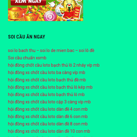
SOI CẦU ĂN NGAY
soi lo bach thu – soi lo de mien bac – soi lô đề
Soi cầu chuẩn xsmb
hội đồng chốt cầu loto bạch thủ lô 2 nháy víp mb
hội đồng xs chốt cầu loto ba càng víp mb
hội đồng xs chốt cầu loto bạch thủ đề mb
hội đồng xs chốt cầu loto bạch thủ lô kép mb
hội đồng xs chốt cầu loto bạch thủ lô mb
hội đồng xs chốt cầu loto cặp 3 càng víp mb
hội đồng xs chốt cầu loto dàn đề 4 con mb
hội đồng xs chốt cầu loto dàn đề 6 con mb
hội đồng xs chốt cầu loto dàn đề 8 con mb
hội đồng xs chốt cầu loto dàn đề 10 con mb