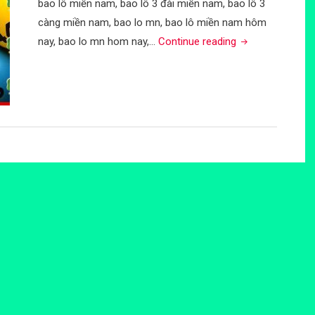
bao lô miền nam, bao lô 3 đài miền nam, bao lô 3
càng miền nam, bao lo mn, bao lô miền nam hôm
"hội
nay, bao lo mn hom nay,…
Continue reading
đồng
xs
chốt
cầu
loto
lô
3
số
mn"