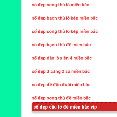
số đẹp song thủ lô miền bắc
số đẹp bạch thủ lô kép miền bắc
số đẹp song thủ lô kép miền bắc
số đẹp bạch thủ đề miền bắc
số đẹp dàn lô xiên 4 miền bắc
số đẹp 3 càng 2 số miền bắc
số đẹp đề đầu đuôi miền bắc
số đẹp song thủ đề miền bắc
số đẹp cầu lô đề miền bắc víp