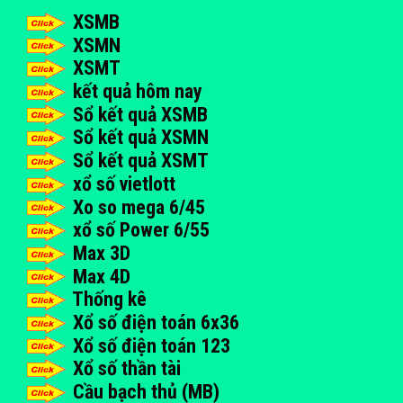
XSMB
XSMN
XSMT
kết quả hôm nay
Sổ kết quả XSMB
Sổ kết quả XSMN
Sổ kết quả XSMT
xổ số vietlott
Xo so mega 6/45
xổ số Power 6/55
Max 3D
Max 4D
Thống kê
Xổ số điện toán 6x36
Xổ số điện toán 123
Xổ số thần tài
Cầu bạch thủ (MB)