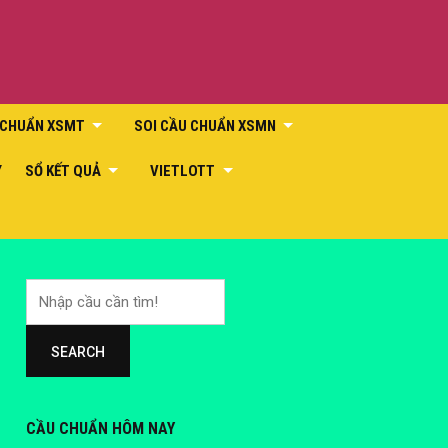
 CHUẨN XSMT
SOI CẦU CHUẨN XSMN
Y
SỔ KẾT QUẢ
VIETLOTT
SEARCH
CẦU CHUẨN HÔM NAY