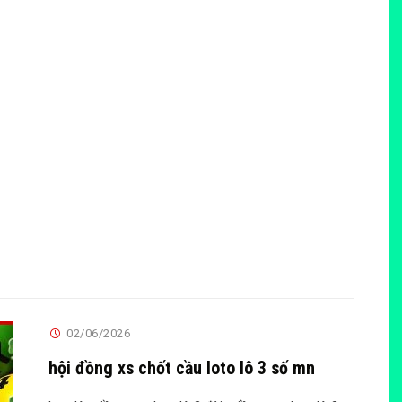
02/06/2026
hội đồng xs chốt cầu loto lô 3 số mn