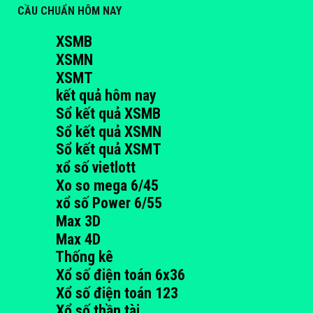
CẦU CHUẨN HÔM NAY
mn"
XSMB
XSMN
XSMT
kết quả hôm nay
Sổ kết quả XSMB
Sổ kết quả XSMN
Sổ kết quả XSMT
xổ số vietlott
Xo so mega 6/45
xổ số Power 6/55
Max 3D
Max 4D
Thống kê
Xổ số điện toán 6x36
Xổ số điện toán 123
Xổ số thần tài