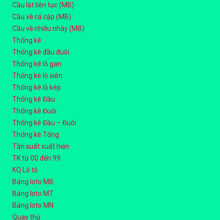
Cầu lật liên tục (MB)
Cầu về cả cặp (MB)
Cầu về nhiều nháy (MB)
Thống kê
Thống kê đầu đuôi
Thống kê lô gan
Thống kê lô xiên
Thống kê lô kép
Thống kê Đầu
Thống kê Đuôi
Thống kê Đầu – Đuôi
Thống kê Tổng
Tần suất xuất hiện
TK từ 00 đến 99
KQ Lô tô
Bảng loto MB
Bảng loto MT
Bảng loto MN
Quay thử