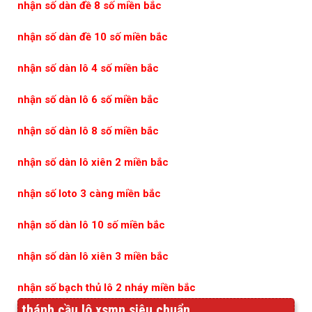
nhận số dàn đề 8 số miền bắc
nhận số dàn đề 10 số miền bắc
nhận số dàn lô 4 số miền bắc
nhận số dàn lô 6 số miền bắc
nhận số dàn lô 8 số miền bắc
nhận số dàn lô xiên 2 miền bắc
nhận số loto 3 càng miền bắc
nhận số dàn lô 10 số miền bắc
nhận số dàn lô xiên 3 miền bắc
nhận số bạch thủ lô 2 nháy miền bắc
thánh cầu lô xsmn siêu chuẩn