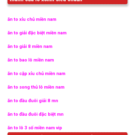
ăn to xỉu chủ miền nam
ăn to giải đặc biệt miền nam
ăn to giải 8 miền nam
ăn to bao lô miền nam
ăn to cặp xỉu chủ miền nam
ăn to song thủ lô miền nam
ăn to đầu đuôi giải 8 mn
ăn to đầu đuôi đặc biệt mn
ăn to lô 3 số miền nam vip