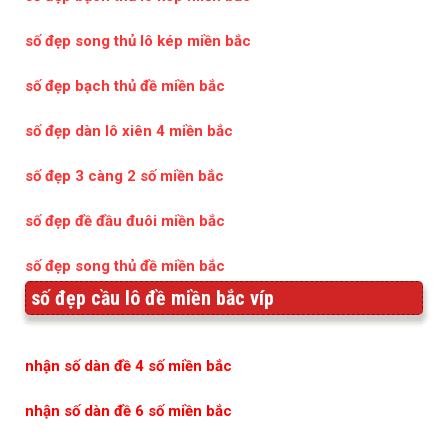
số đẹp song thủ lô kép miền bắc
số đẹp bạch thủ đề miền bắc
số đẹp dàn lô xiên 4 miền bắc
số đẹp 3 càng 2 số miền bắc
số đẹp đề đầu đuôi miền bắc
số đẹp song thủ đề miền bắc
số đẹp cầu lô đề miền bắc víp
nhận số dàn đề 4 số miền bắc
nhận số dàn đề 6 số miền bắc