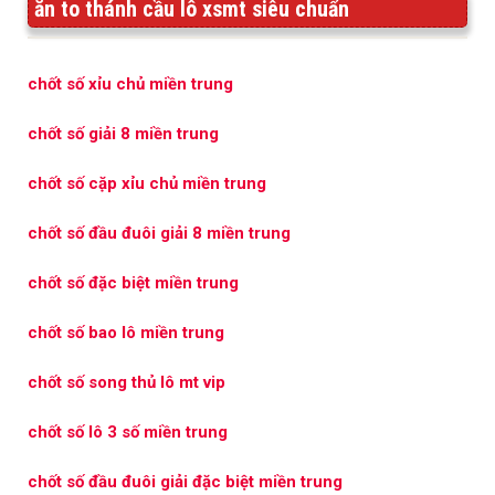
ăn to thánh cầu lô xsmt siêu chuẩn
chốt số xỉu chủ miền trung
chốt số giải 8 miền trung
chốt số cặp xỉu chủ miền trung
chốt số đầu đuôi giải 8 miền trung
chốt số đặc biệt miền trung
chốt số bao lô miền trung
chốt số song thủ lô mt vip
chốt số lô 3 số miền trung
chốt số đầu đuôi giải đặc biệt miền trung