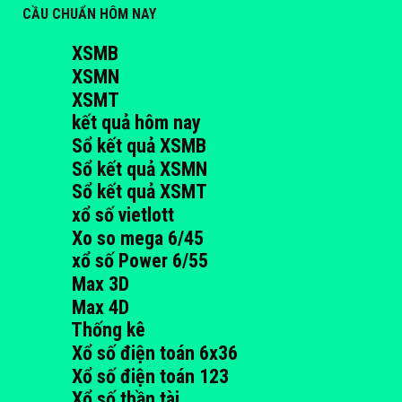
CẦU CHUẨN HÔM NAY
mn"
XSMB
XSMN
XSMT
kết quả hôm nay
Sổ kết quả XSMB
Sổ kết quả XSMN
Sổ kết quả XSMT
xổ số vietlott
Xo so mega 6/45
xổ số Power 6/55
Max 3D
Max 4D
Thống kê
Xổ số điện toán 6x36
Xổ số điện toán 123
Xổ số thần tài