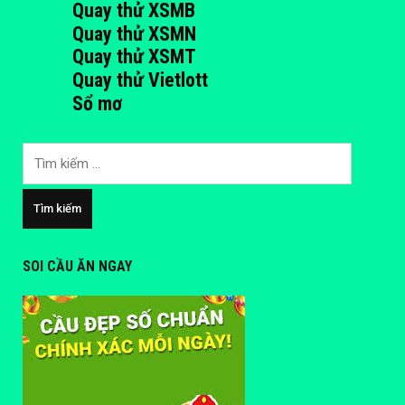
Quay thử XSMB
Quay thử XSMN
Quay thử XSMT
Quay thử Vietlott
Sổ mơ
Tìm
kiếm
cho:
SOI CẦU ĂN NGAY