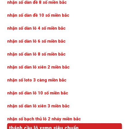
nhận số dàn đề 8 số miền bắc
nhận số dàn đề 10 số miền bắc
nhận số dàn lô 4 số miền bắc
nhận số dàn lô 6 số miền bắc
nhận số dàn lô 8 số miền bắc
nhận số dàn lô xiên 2 miền bắc
nhận số loto 3 càng miền bắc
nhận số dàn lô 10 số miền bắc
nhận số dàn lô xiên 3 miền bắc
nhận số bạch thủ lô 2 nháy miền bắc
thánh cầu lô xsmn siêu chuẩn