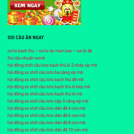
SOI CẦU ĂN NGAY
soi lo bach thu – soi lo de mien bac – soi lô đề
Soi cầu chuẩn xsmb
hội đồng chốt cầu loto bạch thủ lô 2 nháy víp mb
hội đồng xs chốt cầu loto ba càng víp mb
hội đồng xs chốt cầu loto bạch thủ đề mb
hội đồng xs chốt cầu loto bạch thủ lô kép mb
hội đồng xs chốt cầu loto bạch thủ lô mb
hội đồng xs chốt cầu loto cặp 3 càng víp mb
hội đồng xs chốt cầu loto dàn đề 4 con mb
hội đồng xs chốt cầu loto dàn đề 6 con mb
hội đồng xs chốt cầu loto dàn đề 8 con mb
hội đồng xs chốt cầu loto dàn đề 10 con mb