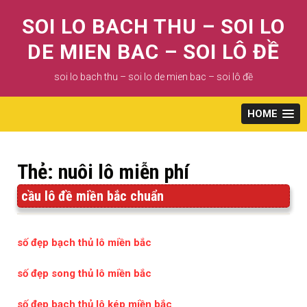
Skip
to
SOI LO BACH THU – SOI LO
content
DE MIEN BAC – SOI LÔ ĐỀ
soi lo bach thu – soi lo de mien bac – soi lô đề
HOME
Thẻ:
nuôi lô miễn phí
cầu lô đề miền bắc chuẩn
số đẹp bạch thủ lô miền bắc
số đẹp song thủ lô miền bắc
số đẹp bạch thủ lô kép miền bắc