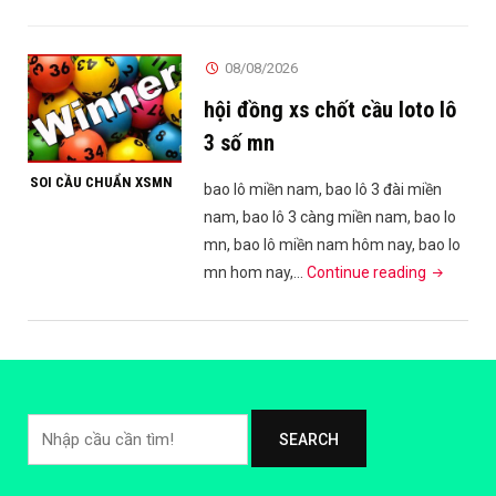
08/08/2026
hội đồng xs chốt cầu loto lô
3 số mn
SOI CẦU CHUẨN XSMN
bao lô miền nam, bao lô 3 đài miền
nam, bao lô 3 càng miền nam, bao lo
mn, bao lô miền nam hôm nay, bao lo
"hội
mn hom nay,…
Continue reading
đồng
xs
chốt
cầu
loto
lô
SEARCH
3
số