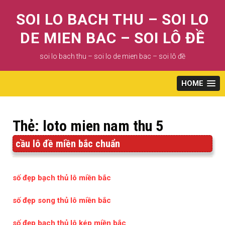
Skip
to
SOI LO BACH THU – SOI LO
content
DE MIEN BAC – SOI LÔ ĐỀ
soi lo bach thu – soi lo de mien bac – soi lô đề
HOME
Thẻ:
loto mien nam thu 5
cầu lô đề miền bắc chuẩn
số đẹp bạch thủ lô miền bắc
số đẹp song thủ lô miền bắc
số đẹp bạch thủ lô kép miền bắc