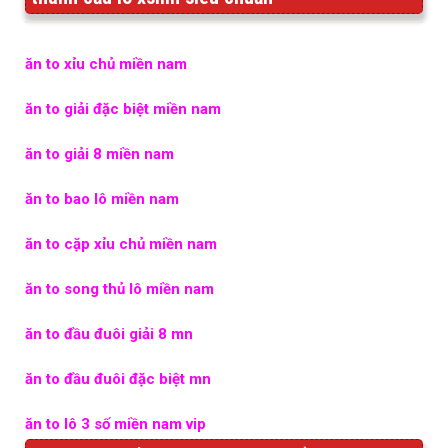
ăn to xỉu chủ miền nam
ăn to giải đặc biệt miền nam
ăn to giải 8 miền nam
ăn to bao lô miền nam
ăn to cặp xỉu chủ miền nam
ăn to song thủ lô miền nam
ăn to đầu đuôi giải 8 mn
ăn to đầu đuôi đặc biệt mn
ăn to lô 3 số miền nam vip