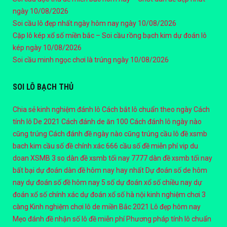
ngày 10/08/2026
Soi cầu lô đẹp nhất ngày hôm nay ngày 10/08/2026
Cặp lô kép xổ số miền bắc – Soi cầu rồng bạch kim dự đoán lô
kép ngày 10/08/2026
Soi cầu minh ngọc chơi là trúng ngày 10/08/2026
SOI LÔ BẠCH THỦ
Chia sẻ kinh nghiệm đánh lô
Cách bắt lô chuẩn theo ngày
Cách
tính lô De 2021
Cách đánh de ăn 100
Cách đánh lô ngày nào
cũng trúng
Cách đánh đề ngày nào cũng trúng
cầu lô đề xsmb
bach kim
cầu số đề chính xác 666
cầu số đề miễn phí vip
du
doan XSMB 3 so
dàn đề xsmb tối nay 7777
dàn đề xsmb tối nay
bất bại
dự đoán dàn đề hôm nay hay nhất
Dự đoán số de hôm
nay
dự đoán số đề hôm nay 5 số
dự đoán xổ số chiều nay
dự
đoán xổ số chính xác
dự đoán xổ số hà nội
kinh nghiệm chơi 3
càng
Kinh nghiệm chơi lô de miền Bắc 2021
Lô đẹp hôm nay
Mẹo đánh đề
nhận số lô đề miễn phí
Phương pháp tính lô chuẩn