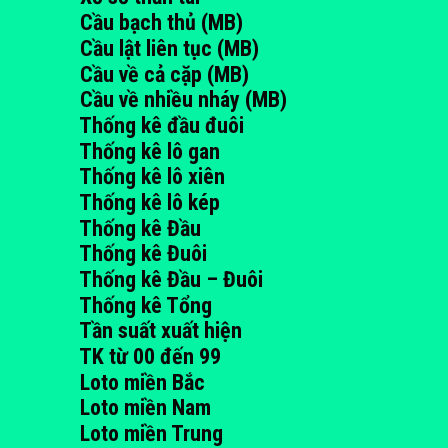
Cầu bạch thủ (MB)
Cầu lật liên tục (MB)
Cầu về cả cặp (MB)
Cầu về nhiều nháy (MB)
Thống kê đầu đuôi
Thống kê lô gan
Thống kê lô xiên
Thống kê lô kép
Thống kê Đầu
Thống kê Đuôi
Thống kê Đầu – Đuôi
Thống kê Tổng
Tần suất xuất hiện
TK từ 00 đến 99
Loto miền Bắc
Loto miền Nam
Loto miền Trung